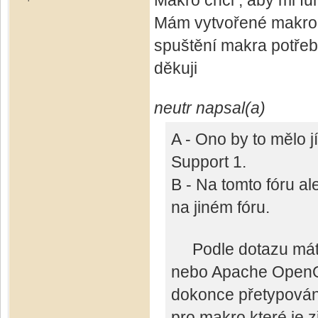
Makro chci , aby mi fu
Mám vytvořené makro, k
spuštění makra potřebu
děkuji
neutr napsal(a)
A - Ono by to mělo 
Support 1.
B - Na tomto fóru a
na jiném fóru.
Podle dotazu máte 
nebo Apache OpenOf
dokonce přetypování
pro makro které je 