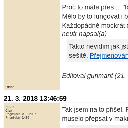
Proč to máte přes ... "for
Mělo by to fungovat i
Každopádně mockrát 
neutr napsal(a)
Takto nevidím jak js
sešitě.
Přejmenování
Editoval gunmant (21.
Offline
21. 3. 2018 13:46:59
neutr
Tak jsem na to přišel.
Člen
Registrace: 8. 3. 2007
muselo přepsat v makru
Příspěvků: 3,495