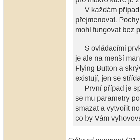
V každám případě t
přejmenovat. Pochyb
mohl fungovat bez 
S ovládacími prvky
je ale na menší ma
Flying Button a skr
existují, jen se stříd
První případ je spe
se mu parametry po
smazat a vytvořit n
co by Vám vyhovova