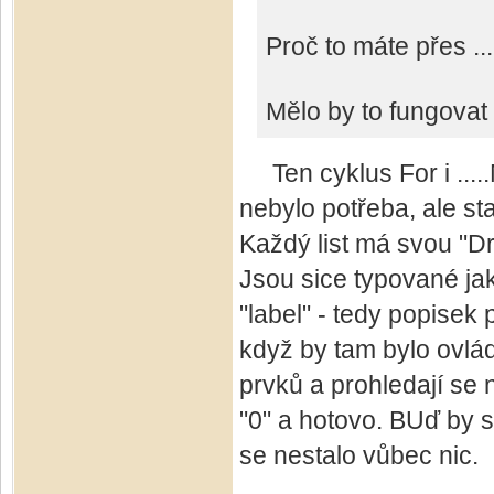
Proč to máte přes ... "
Mělo by to fungovat
Ten cyklus For i .....
nebylo potřeba, ale st
Každý list má svou "D
Jsou sice typované jak
"label" - tedy popisek
když by tam bylo ovlád
prvků a prohledají se
"0" a hotovo. BUď by 
se nestalo vůbec nic.