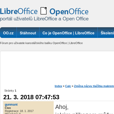
OO.cz
Stáhnout
Co je OpenOffice | LibreOffice
Školení
Fórum pro uživatele kancelářského balíku OpenOffice | LibreOffice
Index
»
Calc
»
Změna názvu tlačítka makre
Stránky
1
21. 3. 2018 07:47:53
gunmant
Ahoj,
Člen
Registrace: 18. 1. 2017