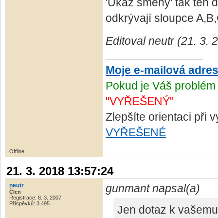
'Ukaž směny' tak ten d
odkrývají sloupce A,B,
Editoval neutr (21. 3.
Moje e-mailová adre
Pokud je Váš problém 
"VYŘEŠENÝ"
Zlepšíte orientaci při
VYŘEŠENÉ
Offline
21. 3. 2018 13:57:24
neutr
gunmant napsal(a)
Člen
Registrace: 8. 3. 2007
Příspěvků: 3,495
Jen dotaz k vašemu