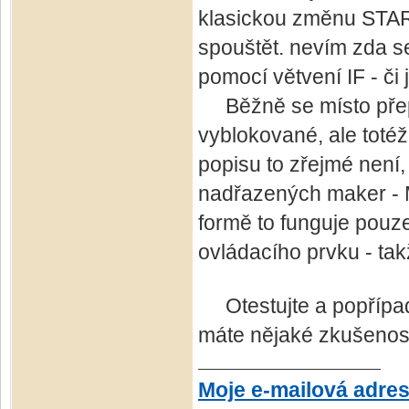
klasickou změnu START
spouštět. nevím zda se
pomocí větvení IF - či
Běžně se místo přepi
vyblokované, ale totéž
popisu to zřejmé není,
nadřazených maker - M
formě to funguje pouz
ovládacího prvku - tak
Otestujte a popřípadě
máte nějaké zkušenosti
Moje e-mailová adre