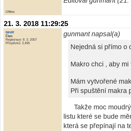
Editoval gunmant (21.
Offline
21. 3. 2018 11:29:25
neutr
gunmant napsal(a)
Člen
Registrace: 8. 3. 2007
Příspěvků: 3,495
Nejedná si přímo o o
Makro chci , aby mi 
Mám vytvořené makro,
Při spuštění makra p
Takže moc moudrý z t
listu které se bude měn
která se přepínají na 