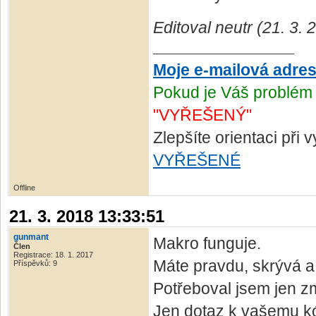
Editoval neutr (21. 3.
Moje e-mailová adre
Pokud je Váš problém 
"VYŘEŠENÝ"
Zlepšíte orientaci při
VYŘEŠENÉ
Offline
21. 3. 2018 13:33:51
gunmant
Makro funguje.
Člen
Registrace: 18. 1. 2017
Máte pravdu, skrývá a
Příspěvků: 9
Potřeboval jsem jen zm
Jen dotaz k vašemu k