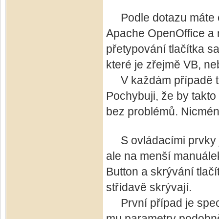
Podle dotazu máte op
Apache OpenOffice a 
přetypování tlačítka 
které je zřejmě VB, n
V každám případě tla
Pochybuji, že by takt
bez problémů. Nicmén
S ovládacími prvky je
ale na menší manuálek
Button a skrývání tlač
střídavě skrývají.
První případ je specif
mu parametry podobně