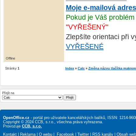
Moje e-mailová adre
Pokud je Váš problém 
"VYŘEŠENÝ"
Zlepšíte orientaci při
VYŘEŠENÉ
Offline
Stránky
1
Index
»
Calc
»
Změna názvu tlačítka makre
Přejít na
OpenOffice.cz
- portál pro uživatele kancelářských balíků, ISSN: 1214-960
Copyright © 2024 CCB, s.r.o., všechna práva vyhrazena.
Provozuje
CCB, s.r.o.
Kontakt
|
Reklama
|
O webu
|
Facebook
|
Twitter
|
RSS kanály
|
Obsah we