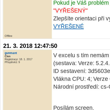
Pokud je Váš problém 
"VYŘEŠENÝ"
Zlepšíte orientaci při
VYŘEŠENÉ
Offline
21. 3. 2018 12:47:50
gunmant
V excelu s tím nemám p
Člen
Registrace: 18. 1. 2017
(sestava: Verze: 5.2.4
Příspěvků: 9
ID sestavení: 3d560
Vlákna CPU: 4; Verze 
Národní prostředí: cs
Posílám screen.