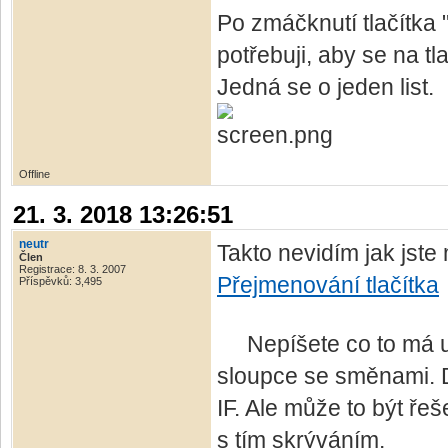
Po zmáčknutí tlačítka
potřebuji, aby se na tl
Jedná se o jeden list.
Offline
21. 3. 2018 13:26:51
neutr
Takto nevidím jak jste 
Člen
Registrace: 8. 3. 2007
Přejmenování tlačítka
Příspěvků: 3,495
Nepíšete co to má udě
sloupce se směnami. 
IF. Ale může to být ře
s tím skrýváním.