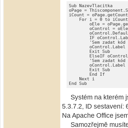
Sub NazevTlacitka

oPage = Thiscomponent.S
iCount = oPage.getCount

    For i = 0 to iCount
        oEle = oPage.ge
        oControl = oEle
        oControl.Defaul
        IF oControl.Lab
        'Sem zadat kód 
        oControl.Label 
        Exit Sub

        ElseIF oControl
        'Sem zadat kód 
        oControl.Label 
        Exit Sub

        End If

    Next i

End Sub 
Systém na kterém jsem
5.3.7.2, ID sestave
Na Apache Office jsem 
Samozřejmě musíte př