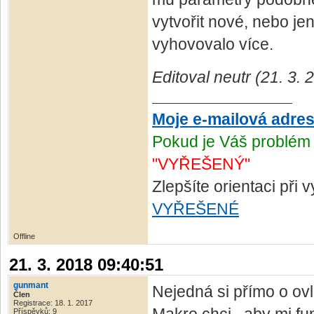
vytvořit nové, nebo j
vyhovovalo více.
Editoval neutr (21. 3.
Moje e-mailová adre
Pokud je Váš problém 
"VYŘEŠENÝ"
Zlepšíte orientaci při
VYŘEŠENÉ
Offline
21. 3. 2018 09:40:51
gunmant
Nejedná si přímo o ovlá
Člen
Registrace: 18. 1. 2017
Příspěvků: 9