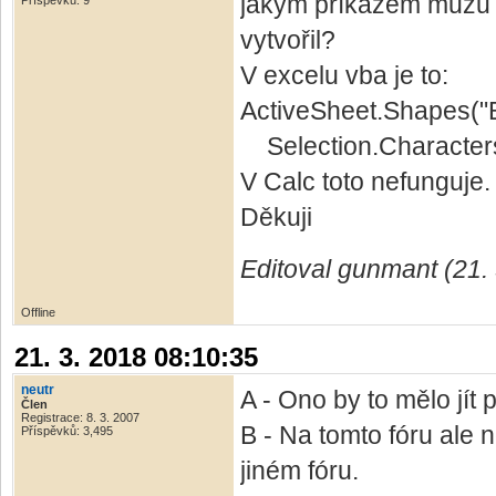
jakým příkazem můžu m
Příspěvků: 9
vytvořil?
V excelu vba je to:
ActiveSheet.Shapes("B
Selection.Characters.
V Calc toto nefunguje.
Děkuji
Editoval gunmant (21.
Offline
21. 3. 2018 08:10:35
neutr
A - Ono by to mělo jít
Člen
Registrace: 8. 3. 2007
B - Na tomto fóru ale
Příspěvků: 3,495
jiném fóru.