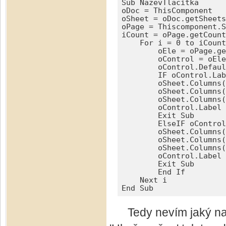
Sub NazevTlacitka

oDoc = ThisComponent 

oSheet = oDoc.getSheets
oPage = Thiscomponent.S
iCount = oPage.getCount

    For i = 0 to iCount
        oEle = oPage.ge
        oControl = oEle
        oControl.Defaul
        IF oControl.Lab
        oSheet.Columns(
        oSheet.Columns(
        oSheet.Columns(
        oControl.Label 
        Exit Sub

        ElseIF oControl
        oSheet.Columns(
        oSheet.Columns(
        oSheet.Columns(
        oControl.Label 
        Exit Sub

        End If

    Next i

End Sub 
Tedy nevím jaký nadp