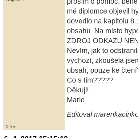
prosím o pomoc, během 
Příspěvků: 2
mé diplomce objevil hy
dovedlo na kapitolu 8.
obsahu. Na místo hype
ZDROJ ODKAZU NEN
Nevím, jak to odstrani
výchozí, zkoušela jsem
obsah, pouze ke čtení
Co s tím?????
Děkuji!
Marie
Editoval marenkacinko
Offline