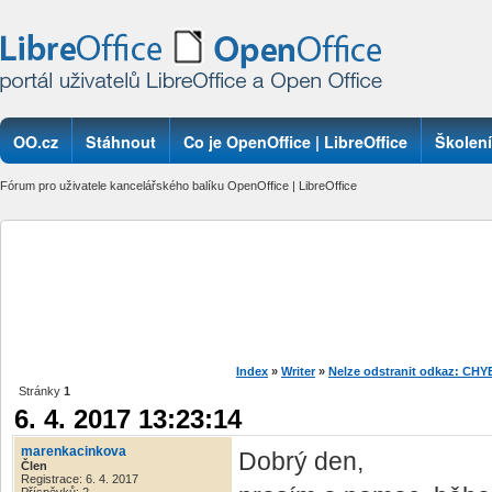
OO.cz
Stáhnout
Co je OpenOffice | LibreOffice
Školení
Fórum pro uživatele kancelářského balíku OpenOffice | LibreOffice
Index
»
Writer
»
Nelze odstranit odkaz: 
Stránky
1
6. 4. 2017 13:23:14
marenkacinkova
Dobrý den,
Člen
Registrace: 6. 4. 2017