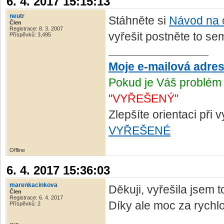
6. 4. 2017 15:15:13
neutr
Stáhněte si
Návod na 
Člen
Registrace: 8. 3. 2007
vyřešit postněte to sem
Příspěvků: 3,495
Moje e-mailová adre
Pokud je Váš problém 
"VYŘEŠENÝ"
Zlepšíte orientaci při
VYŘEŠENÉ
Offline
6. 4. 2017 15:36:03
marenkacinkova
Děkuji, vyřešila jsem t
Člen
Registrace: 6. 4. 2017
Díky ale moc za rych
Příspěvků: 2