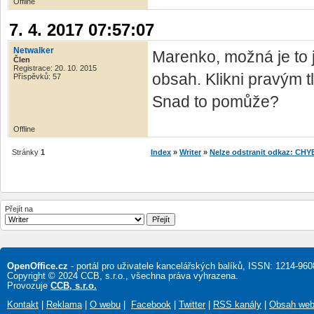
Offline
7. 4. 2017 07:57:07
Netwalker
Marenko, možná je to j
Člen
Registrace: 20. 10. 2015
obsah. Klikni pravým t
Příspěvků: 57
Snad to pomůže?
Offline
Stránky
1
Index
»
Writer
»
Nelze odstranit odkaz: 
Přejít na
OpenOffice.cz
- portál pro uživatele kancelářských balíků, ISSN: 1214-960
Copyright © 2024 CCB, s.r.o., všechna práva vyhrazena.
Provozuje
CCB, s.r.o.
Kontakt
|
Reklama
|
O webu
|
Facebook
|
Twitter
|
RSS kanály
|
Obsah we