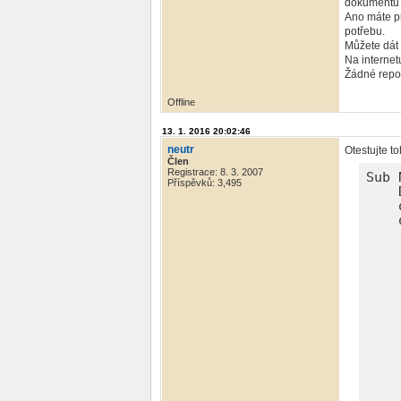
dokumentu p
Ano máte p
potřebu.
Můžete dát
Na internet
Žádné repor
Offline
13. 1. 2016 20:02:46
neutr
Otestujte to
Člen
Registrace: 8. 3. 2007
Sub 
Příspěvků: 3,495
    
    
    
    
    
    
    
    
    
    
    
    
    
    
    