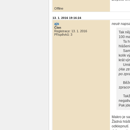
Offline
13. 1. 2016 19:16:24
ajs
neutr napsa
Člen
Registrace: 13. 1. 2016
Tak ně
Příspěvků: 3
100 ma
Ta hláš
hlášení
Samo s
kolik v
krát vý
Umím s
(Ale zt
po zpra
Běžné 
zpraco
Takže 
negativ
Pak jde
Makro je sa
Žádná hlášk
odklepnutí.