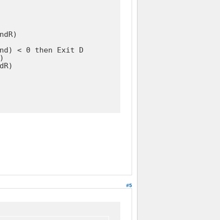
dR)

nd) < 0 then Exit Do



R)

#5