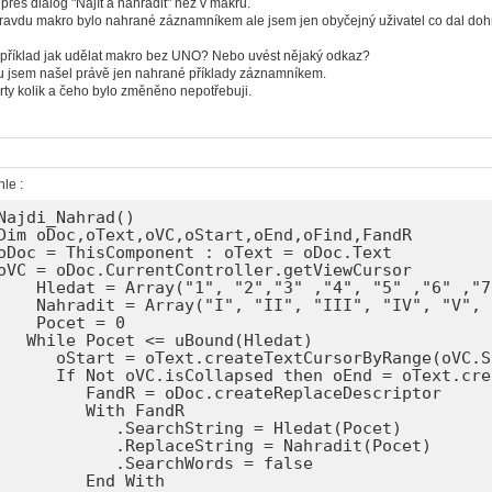
řes dialog "Najít a nahradit" než v makru.
ravdu makro bylo nahrané záznamníkem ale jsem jen obyčejný uživatel co dal doh
 příklad jak udělat makro bez UNO? Nebo uvést nějaký odkaz?
u jsem našel právě jen nahrané příklady záznamníkem.
ty kolik a čeho bylo změněno nepotřebuji.
hle :
Najdi_Nahrad()

Dim oDoc,oText,oVC,oStart,oEnd,oFind,FandR

oDoc = ThisComponent : oText = oDoc.Text

oVC = oDoc.CurrentController.getViewCursor

    Hledat = Array("1", "2","3" ,"4", "5" ,"6" ,"7
    Nahradit = Array("I", "II", "III", "IV", "V", 
    Pocet = 0

   While Pocet <= uBound(Hledat)

      oStart = oText.createTextCursorByRange(oVC.St
      If Not oVC.isCollapsed then oEnd = oText.cre
         FandR = oDoc.createReplaceDescriptor

         With FandR

            .SearchString = Hledat(Pocet)

            .ReplaceString = Nahradit(Pocet)

            .SearchWords = false

         End With
