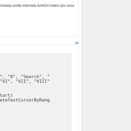
romady podle internetu funkční makro pro svou
#4
", "8", "Search", "Value")

"VI", "VII", "VIII", "hledat", "Hodnota")

art)

ateTextCursorByRange(oVC.End)
