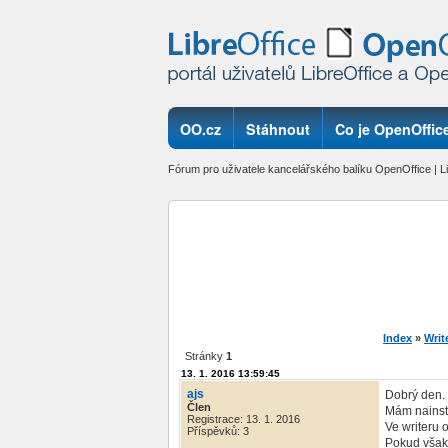
OO.cz
Stáhnout
Co je OpenOffice
Fórum pro uživatele kancelářského balíku OpenOffice | Li
Index
»
Writ
Stránky
1
13. 1. 2016 13:59:45
ajs
Dobrý den.
Člen
Mám nainst
Registrace: 13. 1. 2016
Ve writeru 
Příspěvků: 3
Pokud však 