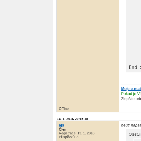
    
    
    
    
    
    
    
    
    
    
    
    
    
End 
Moje e-mai
Pokud je Vá
Zlepšíte or
Offline
14. 1. 2016 20:15:18
ajs
neutr napsa
Člen
Registrace: 13. 1. 2016
Otestuj
Příspěvků: 3