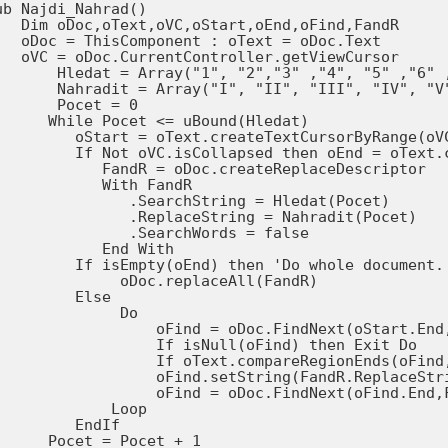
ub Najdi_Nahrad()

   Dim oDoc,oText,oVC,oStart,oEnd,oFind,FandR

   oDoc = ThisComponent : oText = oDoc.Text

   oVC = oDoc.CurrentController.getViewCursor

       Hledat = Array("1", "2","3" ,"4", "5" ,"6" ,
       Nahradit = Array("I", "II", "III", "IV", "V
       Pocet = 0

      While Pocet <= uBound(Hledat)

         oStart = oText.createTextCursorByRange(oVC
         If Not oVC.isCollapsed then oEnd = oText.c
            FandR = oDoc.createReplaceDescriptor

            With FandR

               .SearchString = Hledat(Pocet)

               .ReplaceString = Nahradit(Pocet)

               .SearchWords = false

            End With

         If isEmpty(oEnd) then 'Do whole document.

              oDoc.replaceAll(FandR)

         Else

              Do

                  oFind = oDoc.FindNext(oStart.End,
                  If isNull(oFind) then Exit Do

                  If oText.compareRegionEnds(oFind,
                  oFind.setString(FandR.ReplaceStri
                  oFind = oDoc.FindNext(oFind.End,F
             Loop

         EndIf

      Pocet = Pocet + 1
