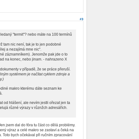
#3
hledaný "termit"? nebo máte na 100 termínů
ž tam nic není, tak je to jen podobné
ělej a nezajímá mne nic".
ané záznamníkem). Jenomže pak jde o to
klad na konec, nebo jinam. - nahrazeno X
dokumenty v případě, že se práce přeruší.
. Jiným systémem je načítat cyklem zdroje a
y.)
jediné makro kterému dáte seznam ke
á.
 hlášení, ale nevím jestli ořezat jen ta
elujá různé výrazy v různžch adresářích.
en jsem dal do fóra tu část co dělá problémy.
ný výraz a celé makro se zastaví a čeká na
u. Toto bych očekával při ručním zpracování