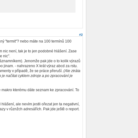
#2
aný "termit"? nebo máte na 100 termínů 100
 nic není, tak je to jen podobné hlášení. Zase
 nic".
znamníkem). Jenomže pak jde o to kolik výrazů
o jinam. - nahrazeno X krát výraz abcd za rstu.
menty v případě, že se práce přeruší.
(Ale ztráta
m je načítat cyklem zdroje a po zpracování je
é makro kterému dáte seznam ke zpracování. To
ení, ale nevím jestli ořezat jen ta negativní,
zy v různžch adresářích. Pak jde ještě o report.