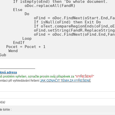
      If isEmpty(oEnd) then 'Do whole document.

           oDoc.replaceAll(FandR)

      Else

           Do

               oFind = oDoc.FindNext(oStart.End,Fan
               If isNull(oFind) then Exit Do

               If oText.compareRegionEnds(oFind,oE
               oFind.setString(FandR.ReplaceString)
               oFind = oDoc.FindNext(oFind.End,Fand
          Loop

      EndIf

   Pocet = Pocet + 1

    Wend      

Sub
lová adresa
š problém vyřešen, označte prosím svůj příspěvek za
"VYŘEŠENÝ"
ientaci při vyhledávání řešení
JAK OZNAČIT TÉMA ZA VYŘEŠENÉ
l(a)
te tohle :