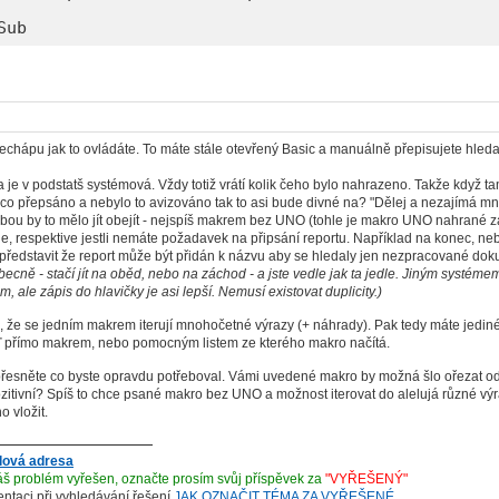
Sub
echápu jak to ovládáte. To máte stále otevřený Basic a manuálně přepisujete hled
e v podstatš systémová. Vždy totiž vrátí kolik čeho bylo nahrazeno. Takže když tam
co přepsáno a nebylo to avizováno tak to asi bude divné na? "Dělej a nezajímá mne
 by to mělo jít obejít - nejspíš makrem bez UNO (tohle je makro UNO nahrané zá
e, respektive jestli nemáte požadavek na připsání reportu. Například na konec, neb
dstavit že report může být přidán k názvu aby se hledaly jen nezpracované doku
becně - stačí jít na oběd, nebo na záchod - a jste vedle jak ta jedle. Jiným systéme
m, ale zápis do hlavičky je asi lepší. Nemusí existovat duplicity.)
že se jedním makrem iterují mnohočetné výrazy (+ náhrady). Pak tedy máte jedin
ď přímo makrem, nebo pomocným listem ze kterého makro načítá.
něte co byste opravdu potřeboval. Vámi uvedené makro by možná šlo ořezat od hláš
ozitivní? Spíš to chce psané makro bez UNO a možnost iterovat do alelujá různé výra
o vložit.
lová adresa
š problém vyřešen, označte prosím svůj příspěvek za
"VYŘEŠENÝ"
ientaci při vyhledávání řešení
JAK OZNAČIT TÉMA ZA VYŘEŠENÉ