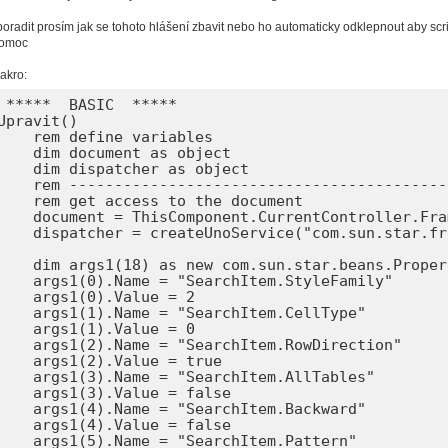
oradit prosím jak se tohoto hlášení zbavit nebo ho automaticky odklepnout aby scr
pomoc
akro:
 *****  BASIC  *****

Upravit()

 variables

 as object

r as object

----------------------------------

o the document

urrentController.Frame

sun.star.frame.DispatchHelper")

.star.beans.PropertyValue

chItem.StyleFamily"

Value = 2

rchItem.CellType"

Value = 0

hItem.RowDirection"

lue = true

rchItem.AllTables"

ue = false

rchItem.Backward"

ue = false

archItem.Pattern"
