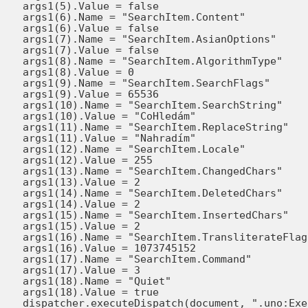
ue = false

archItem.Content"

ue = false

hItem.AsianOptions"

ue = false

hItem.AlgorithmType"

Value = 0

chItem.SearchFlags"

ue = 65536

chItem.SearchString"

 = "CoHledám"	

hItem.ReplaceString"

 = "Nahradím"	

earchItem.Locale"

alue = 255

chItem.ChangedChars"

Value = 2

chItem.DeletedChars"

Value = 2

hItem.InsertedChars"

Value = 2

em.TransliterateFlags"

 = 1073745152

archItem.Command"

Value = 3

e = "Quiet"

lue = true

no:ExecuteSearch", "", 0, args1())
