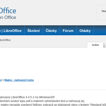
Nej
 | LibreOffice
Školení
Články
Fórum
Otázky
breOffice
er
»
Makro - nahrazení textu
alovaný LibreOffice 4.4.5.2 na WindowsXP.
otevírám soubor typu pdf a makrem vyhledávám text a nahrazuji jej.
makro nenajde uvedený řetězec zobrazá se dialogové okno s textem "Hledané klíč