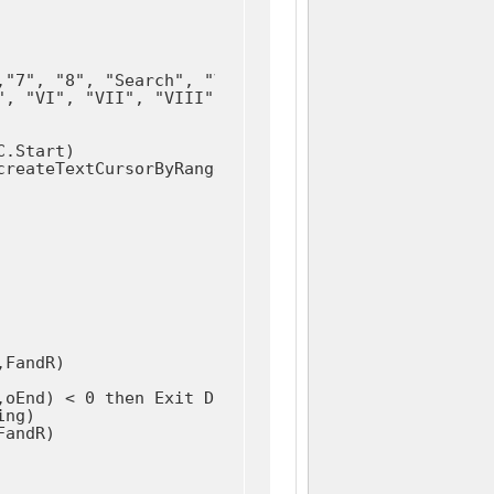
"7", "8", "Search", "Value")

", "VI", "VII", "VIII", "hledat", "Hodnota")

.Start)

reateTextCursorByRange(oVC.End)

FandR)

oEnd) < 0 then Exit Do

ng)

andR)
