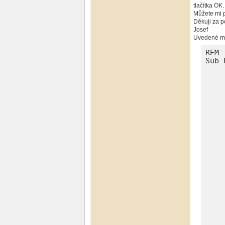
tlačítka OK.
Můžete mi p
Děkuji za 
Josef
Uvedené m
REM 
Sub 
	rem define
	dim document
	dim dispatche
	rem ------------------------------------
	rem get access t
	document = ThisComponent.C
	dispatcher = createUnoService("com.
	dim args1(18) as new com.sun
	args1(0).Name = "Sear
	args1(0).
	args1(1).Name = "Sea
	args1(1).
	args1(2).Name = "Searc
	args1(2).Va
	args1(3).Name = "Sea
	args1(3).Val
	args1(4).Name = "Sea
	args1(4).Val
	args1(5).Name = "Se