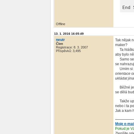
End 
Offline
13. 1. 2016 16:05:49
neutr
Tak nějak n
Člen
maker?
Registrace: 8. 3. 2007
Ta hláška j
Příspěvků: 3,495
aby bylo ně
Samo sebou
se nahrazuj
Umím si pře
orientace o
ukládat jina
Běžné je, 
se dělá bu
Takže upřes
nebo i ta p
Jak a kam h
Moje e-mai
Pokud je Vá
Zlepšíte or