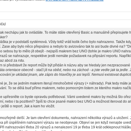
l(a)
jak nechápu jak to ovládáte. To máte stále otevřený Basic a manuálně přepisujete 
ker?
ka je v podstatš systémová. Vždy totiž vrátí kolik čeho bylo nahrazeno. Takže kdy
. Zase aby bylo něco přepsáno a nebylo to avizováno tak to asi bude divné na? "D
ebou by to mělo jít obejít - nejspíš makrem bez UNO (tohle je makro UNO nahr
ýrazů se nahrazuje, respektive jestli nemáte požadavek na připsání reportu. Napří
raz abcd za rstu.
i představit že report může být přidán k názvu aby se hledaly jen nezpracované 
ráta orientace obecně - stačí jít na oběd, nebo na záchod - a jste vedle jak ta jedle
cování je ukládat jinam, ale zápis do hlavičky je asi lepší. Nemusí existovat duplicit
je, že se jedním makrem iterují mnohočetné výrazy (+ náhrady). Pak tedy máte 
vání. To se dělá buď přímo makrem, nebo pomocným listem ze kterého makro načít
upřesněte co byste opravdu potřeboval. Vámi uvedené makro by možná šlo ořezat od
ní, nebo i ta pozitivní? Spíš to chce psané makro bez UNO a možnost iterovat do al
 ještě o report. Jak a kam ho vložit.
mozřejmě delší. Je tam otevření dokumentu, nahrazení několika výrazů a uložení. J
a při úspěšném nahrazení výrazu se neobjevuje. Objeví se jen když nenajde uvede
 Při nahrazování třeba 20 výrazů a nenalezení 19 je třeba 19 krát odklepnout hlášk