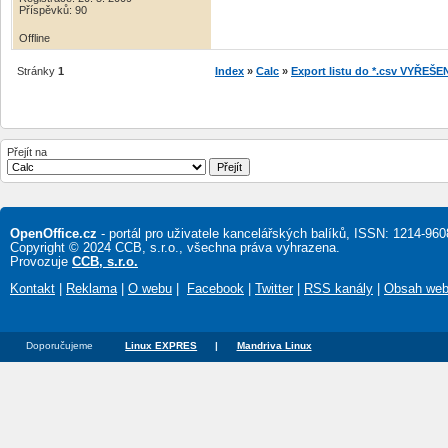
Příspěvků: 90
Offline
Stránky
1
Index
»
Calc
»
Export listu do *.csv VYŘEŠ
Přejít na
OpenOffice.cz
- portál pro uživatele kancelářských balíků, ISSN: 1214-960
Copyright © 2024 CCB, s.r.o., všechna práva vyhrazena.
Provozuje
CCB, s.r.o.
Kontakt
|
Reklama
|
O webu
|
Facebook
|
Twitter
|
RSS kanály
|
Obsah we
Doporučujeme
Linux EXPRES
|
Mandriva Linux