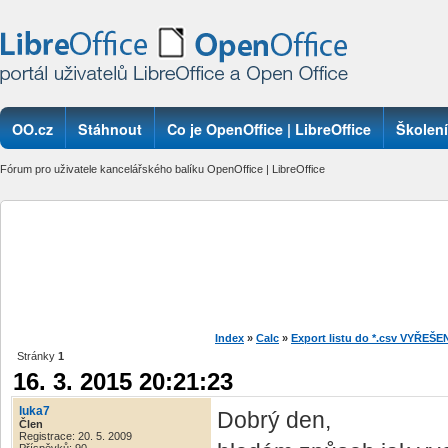
OO.cz
Stáhnout
Co je OpenOffice | LibreOffice
Školení
Fórum pro uživatele kancelářského balíku OpenOffice | LibreOffice
Index
»
Calc
»
Export listu do *.csv VYŘEŠ
Stránky
1
16. 3. 2015 20:21:23
luka7
Dobrý den,
Člen
Registrace: 20. 5. 2009