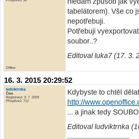
hledám způsob jak vyex
Příspěvků: 90
tabelátorem). Vše co js
nepotřebuji.
Potřebuji vyexportovat
soubor..?
Editoval luka7 (17. 3.
Offline
16. 3. 2015 20:29:52
ludviktrnka
Kdybyste to chtěl děla
Člen
Registrace: 9. 7. 2009
http://www.openoffice
Příspěvků: 712
... a jinak tedy SOUBOR
Editoval ludviktrnka (