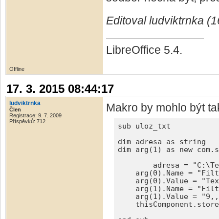
Editoval ludviktrnka (
LibreOffice 5.4.
Offline
17. 3. 2015 08:44:17
ludviktrnka
Makro by mohlo být ta
Člen
Registrace: 9. 7. 2009
Příspěvků: 712
sub uloz_txt

dim adresa as string

dim arg(1) as new com.s
	adresa = "C:\Test\pokus_export_6.csv"

    arg(0).Name = "Filt
    arg(0).Value = "Tex
    arg(1).Name = "Filt
    arg(1).Value = "9,,
    thisComponent.store