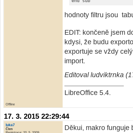
end sub
hodnoty filtru jsou tab
EDIT: končeně jsem doš
kdysi, že budu exportov
exportuje se vždy celý
import.
Editoval ludviktrnka (1
LibreOffice 5.4.
Offline
17. 3. 2015 22:29:44
luka7
Děkui, makro funguje
Člen
Registrace: 20. 5. 2009