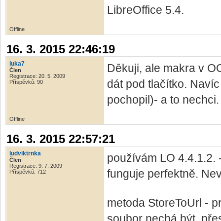
LibreOffice 5.4.
Offline
16. 3. 2015 22:46:19
luka7
Děkuji, ale makra v OO
Člen
Registrace: 20. 5. 2009
dát pod tlačítko. Naví
Příspěvků: 90
pochopil)- a to nechci.
Offline
16. 3. 2015 22:57:21
ludviktrnka
používám LO 4.4.1.2. -
Člen
Registrace: 9. 7. 2009
funguje perfektně. Nev
Příspěvků: 712
metoda StoreToUrl - p
soubor nechá být, přes