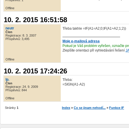
Příspěvků: 1
Offline
10. 2. 2015 16:51:58
neutr
Třeba takhle =IF(A1=A2;0;IF(A1>A2;1;2))
Člen
Registrace: 8. 3. 2007
Příspěvků: 3,495
Moje e-mailová adresa
Pokud je Váš problém vyřešen, označte pr
Zlepšíte orientaci při vyhledávání řešení
J
Offline
10. 2. 2015 17:24:26
lp.
Třeba:
Člen
=SIGN(A1-A2)
Registrace: 24. 9. 2009
Příspěvků: 844
Offline
Stránky
1
Index
»
Co se jinam nehodí...
»
Funkce IF