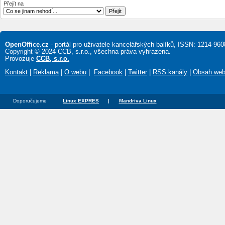
Přejít na
OpenOffice.cz
- portál pro uživatele kancelářských balíků, ISSN: 1214-960
Copyright © 2024 CCB, s.r.o., všechna práva vyhrazena.
Provozuje
CCB, s.r.o.
Kontakt
|
Reklama
|
O webu
|
Facebook
|
Twitter
|
RSS kanály
|
Obsah we
Doporučujeme
Linux EXPRES
|
Mandriva Linux