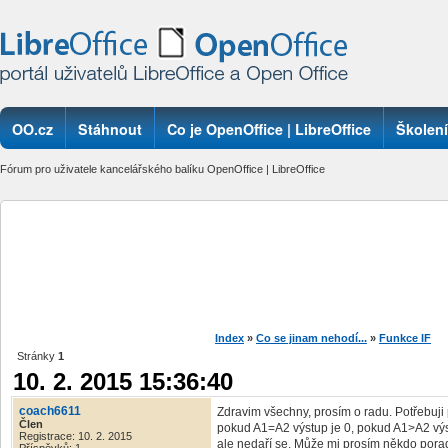
OO.cz
Stáhnout
Co je OpenOffice | LibreOffice
Školení
Fórum pro uživatele kancelářského balíku OpenOffice | LibreOffice
Index
»
Co se jinam nehodí...
»
Funkce IF
Stránky
1
10. 2. 2015 15:36:40
coach6611
Zdravim všechny, prosím o radu. Potřebuji p
Člen
pokud A1=A2 výstup je 0, pokud A1>A2 výstu
Registrace: 10. 2. 2015
ale nedaří se. Může mi prosím někdo porad