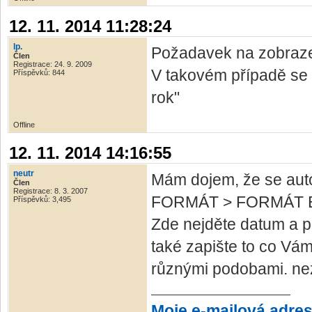
12. 11. 2014 11:28:24
lp.
Požadavek na zobrazen
Člen
Registrace: 24. 9. 2009
V takovém případě se r
Příspěvků: 844
rok"
Offline
12. 11. 2014 14:16:55
neutr
Mám dojem, že se autor
Člen
Registrace: 8. 3. 2007
FORMÁT > FORMÁT B
Příspěvků: 3,495
Zde nejděte datum a p
také zapište to co Vám
různými podobami. ne
Moje e-mailová adre