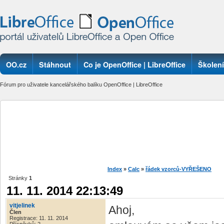
OO.cz
Stáhnout
Co je OpenOffice | LibreOffice
Školení
Fórum pro uživatele kancelářského balíku OpenOffice | LibreOffice
Index
»
Calc
»
řádek vzorců-VYŘEŠENO
Stránky
1
11. 11. 2014 22:13:49
vitjelinek
Ahoj,
Člen
Registrace: 11. 11. 2014