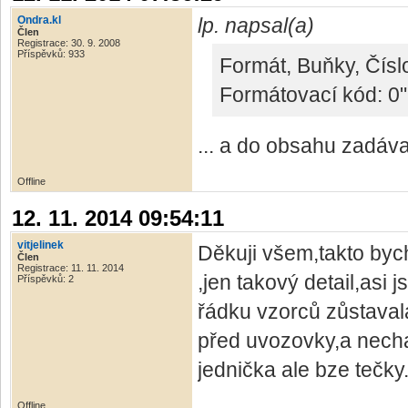
Ondra.kl
lp. napsal(a)
Člen
Registrace: 30. 9. 2008
Příspěvků: 933
Formát, Buňky, Čísl
Formátovací kód: 0"
... a do obsahu zadávat
Offline
12. 11. 2014 09:54:11
vitjelinek
Děkuji všem,takto byc
Člen
Registrace: 11. 11. 2014
,jen takový detail,asi
Příspěvků: 2
řádku vzorců zůstaval
před uvozovky,a necha
jednička ale bze tečky
Offline