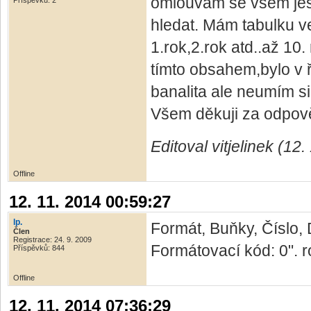
omlouvám se všem jestl
Příspěvků: 2
hledat. Mám tabulku 
1.rok,2.rok atd..až 10.
tímto obsahem,bylo v 
banalita ale neumím si 
Všem děkuji za odpov
Editoval vitjelinek (12
Offline
12. 11. 2014 00:59:27
lp.
Formát, Buňky, Číslo,
Člen
Registrace: 24. 9. 2009
Formátovací kód: 0". r
Příspěvků: 844
Offline
12. 11. 2014 07:36:29