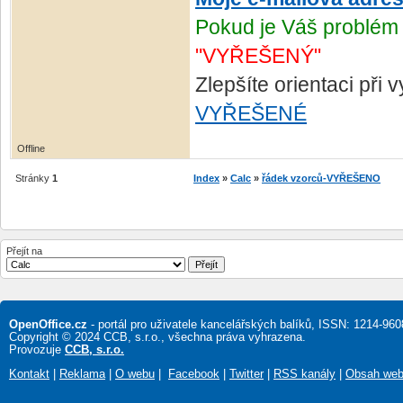
Pokud je Váš problém 
"VYŘEŠENÝ"
Zlepšíte orientaci při
VYŘEŠENÉ
Offline
Stránky
1
Index
»
Calc
»
řádek vzorců-VYŘEŠENO
Přejít na
OpenOffice.cz
- portál pro uživatele kancelářských balíků, ISSN: 1214-960
Copyright © 2024 CCB, s.r.o., všechna práva vyhrazena.
Provozuje
CCB, s.r.o.
Kontakt
|
Reklama
|
O webu
|
Facebook
|
Twitter
|
RSS kanály
|
Obsah we