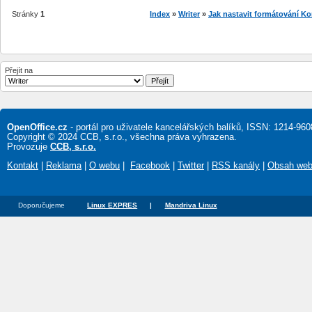
Stránky
1
Index
»
Writer
»
Jak nastavit formátování Ko
Přejít na
OpenOffice.cz
- portál pro uživatele kancelářských balíků, ISSN: 1214-960
Copyright © 2024 CCB, s.r.o., všechna práva vyhrazena.
Provozuje
CCB, s.r.o.
Kontakt
|
Reklama
|
O webu
|
Facebook
|
Twitter
|
RSS kanály
|
Obsah we
Doporučujeme
Linux EXPRES
|
Mandriva Linux