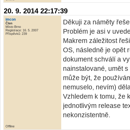
20. 9. 2014 22:17:39
imcon
Děkuji za náměty řeše
Člen
Místo Brno
Problém je asi v uved
Registrace: 16. 5. 2007
Příspěvků: 239
Makrem záležitost řeši
OS, následně je opět rů
dokument schválí a vytv
nainstalované, umět s 
může být, že používám
nemuselo, nevím) děla
Vzhledem k tomu, že k
jednotlivým release te
nekonzistentně.
Offline