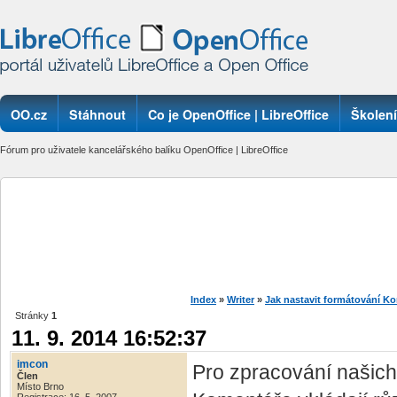
OO.cz
Stáhnout
Co je OpenOffice | LibreOffice
Školení
Fórum pro uživatele kancelářského balíku OpenOffice | LibreOffice
Index
»
Writer
»
Jak nastavit formátování Ko
Stránky
1
11. 9. 2014 16:52:37
imcon
Pro zpracování našic
Člen
Místo Brno