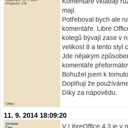
Komentáře vkládají rů
Registrace: 16. 5. 2007
Příspěvků: 239
mají.
Potřeboval bych ale nas
komentáře. Libre Offi
kolegů bývají zase v n
velikost 8 a tento styl 
Jde nějakým způsobem
komentáře přeformáto
Bohužel jsem k tomuto 
Doplňuji že používáme
Díky za nápovědu.
Offline
11. 9. 2014 18:09:20
strepon
V LibreOffice 4.3 je 
Člen