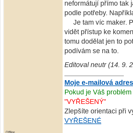
neformátují přímo tak 
podle potřeby. Napříkl
Je tam víc maker. P
vidět přístup ke kome
tomu dodělat jen to p
podívám se na to.
Editoval neutr (14. 9.
Moje e-mailová adre
Pokud je Váš problém 
"VYŘEŠENÝ"
Zlepšíte orientaci při
VYŘEŠENÉ
Offline