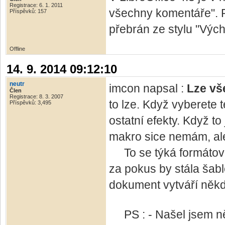
Registrace: 6. 1. 2011
všechny komentáře". Pr
Příspěvků: 157
přebrán ze stylu "Vých
Offline
14. 9. 2014 09:12:10
neutr
imcon napsal :
Lze vš
Člen
Registrace: 8. 3. 2007
to lze. Když vyberete t
Příspěvků: 3,495
ostatní efekty. Když to
makro sice nemám, ale 
To se týká formátován
za pokus by stála šabl
dokument vytváří někdo
PS : - Našel jsem něj