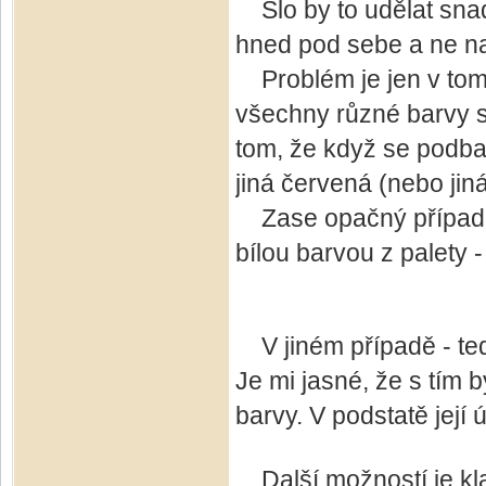
Šlo by to udělat snad
hned pod sebe a ne na 
Problém je jen v tom,
všechny různé barvy s
tom, že když se podba
jiná červená (nebo jin
Zase opačný případ ob
bílou barvou z palety -
V jiném případě - tedy
Je mi jasné, že s tím 
barvy. V podstatě její 
Další možností je klas