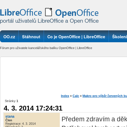
OO.cz
Stáhnout
Co je OpenOffice | LibreOffice
Školení
Fórum pro uživatele kancelářského balíku OpenOffice | LibreOffice
Index
»
Calc
»
Makro pro výběr červených b
Stránky
1
4. 3. 2014 17:24:31
stana
Předem zdravím a děk
Člen
Registrace: 4. 3. 2014