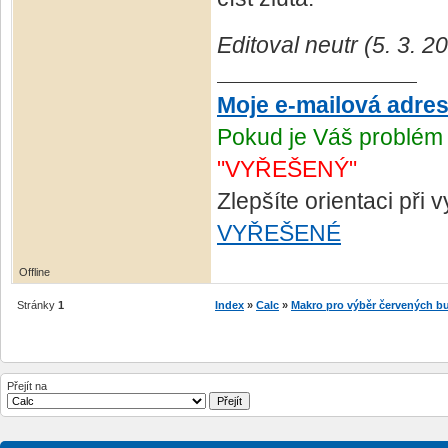
Editoval neutr (5. 3. 2
Moje e-mailová adre
Pokud je Váš problém 
"VYŘEŠENÝ"
Zlepšíte orientaci při
VYŘEŠENÉ
Offline
Stránky
1
Index
»
Calc
»
Makro pro výběr červených b
Přejít na