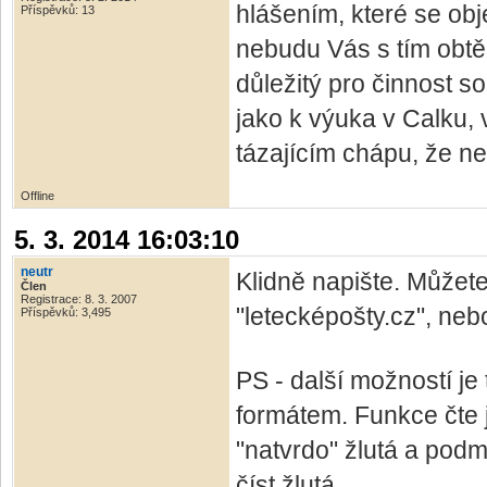
hlášením, které se obj
Příspěvků: 13
nebudu Vás s tím obtě
důležitý pro činnost s
jako k výuka v Calku,
tázajícím chápu, že ne
Offline
5. 3. 2014 16:03:10
neutr
Klidně napište. Můžet
Člen
Registrace: 8. 3. 2007
"letecképošty.cz", neb
Příspěvků: 3,495
PS - další možností j
formátem. Funkce čte 
"natvrdo" žlutá a pod
číst žlutá.