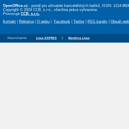
OpenOffice.cz
- portál pro uživatele kancelářských balíků, ISSN: 1214-960
Copyright © 2024 CCB, s.r.o., všechna práva vyhrazena.
Provozuje
CCB, s.r.o.
Kontakt
|
Reklama
|
O webu
|
Facebook
|
Twitter
|
RSS kanály
|
Obsah we
Doporučujeme
Linux EXPRES
|
Mandriva Linux