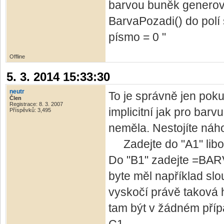
barvou buněk generov
BarvaPozadi() do polí 
písmo = 0 "
Offline
5. 3. 2014 15:33:30
neutr
To je správně jen poku
Člen
Registrace: 8. 3. 2007
implicitní jak pro barv
Příspěvků: 3,495
neměla. Nestojíte ná
Zadejte do "A1" libov
Do "B1" zadejte =BARV
byte měl například slo
vyskočí právě taková h
tam být v žádném příp