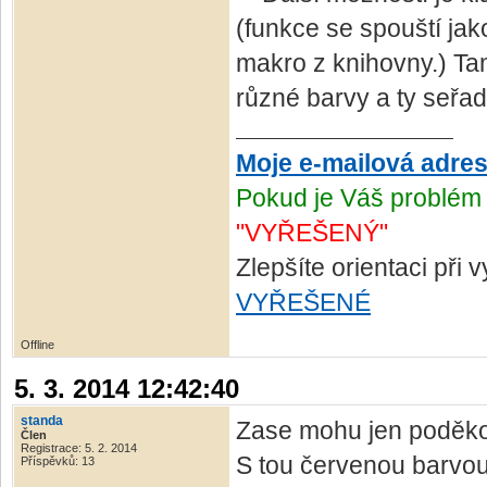
(funkce se spouští ja
makro z knihovny.) Tam
různé barvy a ty seřad
Moje e-mailová adre
Pokud je Váš problém 
"VYŘEŠENÝ"
Zlepšíte orientaci při
VYŘEŠENÉ
Offline
5. 3. 2014 12:42:40
standa
Zase mohu jen poděko
Člen
Registrace: 5. 2. 2014
S tou červenou barvou 
Příspěvků: 13