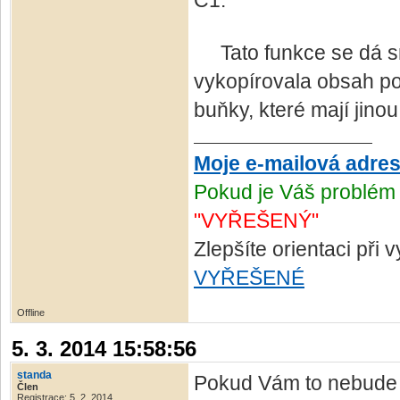
C1.
Tato funkce se dá sn
vykopírovala obsah po
buňky, které mají jinou
Moje e-mailová adre
Pokud je Váš problém 
"VYŘEŠENÝ"
Zlepšíte orientaci při
VYŘEŠENÉ
Offline
5. 3. 2014 15:58:56
standa
Pokud Vám to nebude v
Člen
Registrace: 5. 2. 2014