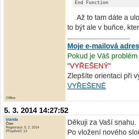
End Function
Až to tam dáte a ulož
to být ale v buňce, kte
Moje e-mailová adre
Pokud je Váš problém 
"VYŘEŠENÝ"
Zlepšíte orientaci při
VYŘEŠENÉ
Offline
5. 3. 2014 14:27:52
standa
Děkuji za Vaší snahu.
Člen
Registrace: 5. 2. 2014
Po vložení nového slo
Příspěvků: 13