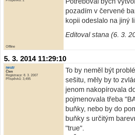
Potřeboval bych vytvoř
Příspěvků: 2
pozadím v červené b
kopii odeslalo na jiný l
Editoval stana (6. 3. 
Offline
5. 3. 2014 11:29:10
neutr
To by neměl být problé
Člen
Registrace: 8. 3. 2007
sešitu, měly by to zvl
Příspěvků: 3,495
jenom nakopírovala do
pojmenovala třeba "BA
buňky, nebo by do po
buňky s určitým barev
"true".