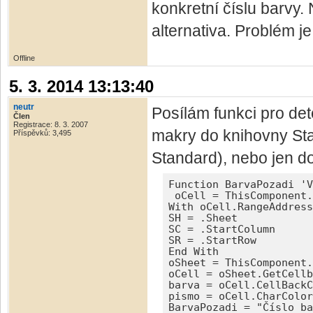
konkretní číslu barvy.
alternativa. Problém j
Offline
5. 3. 2014 13:13:40
neutr
Posílám funkci pro det
Člen
Registrace: 8. 3. 2007
makry do knihovny St
Příspěvků: 3,495
Standard), nebo jen do
Function BarvaPozadi 'V
 oCell = ThisComponent.
With oCell.RangeAddress
SH = .Sheet 

SC = .StartColumn 

SR = .StartRow

End With 

oSheet = ThisComponent.
oCell = oSheet.GetCellb
barva = oCell.CellBackC
pismo = oCell.CharColor

BarvaPozadi = "Číslo ba