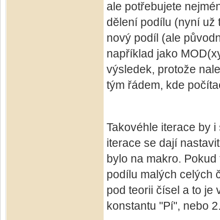
ale potřebujete nejmén
dělení podílu (nyní už
nový podíl (ale původ
například jako MOD(xy/
výsledek, protože nal
tým řádem, kde počítač
Takovéhle iterace by i
iterace se dají nastavi
bylo na makro. Pokud 
podílu malých celých čí
pod teorii čísel a to j
konstantu "Pí", nebo 2.