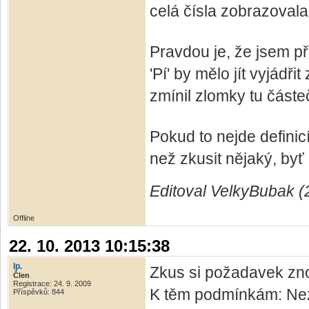
celá čísla zobrazovala
Pravdou je, že jsem p
'Pí' by mělo jít vyjádřit
zmínil zlomky tu částe
Pokud to nejde defini
než zkusit nějaký, by
Editoval VelkyBubak (
Offline
22. 10. 2013 10:15:38
lp.
Zkus si požadavek zno
Člen
Registrace: 24. 9. 2009
K těm podmínkám: Nez
Příspěvků: 844