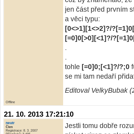
jen část před prvním 
a věci typu:
[0<>1][1<>2]?/?[=1]0
[=0]0[>0][<1]?/?[=1]0
.
.
tohle
[=0]0;[<1]?/?;0
f
se mi tam nedaří přida
Editoval VelkyBubak (
Offline
21. 10. 2013 17:21:10
neutr
Jestli tomu dobře roz
Člen
Registrace: 8. 3. 2007