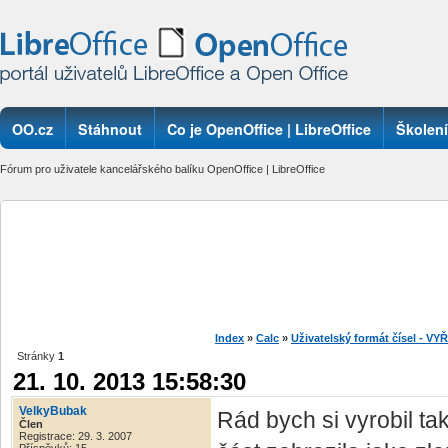
OO.cz
Stáhnout
Co je OpenOffice | LibreOffice
Školení
Fórum pro uživatele kancelářského balíku OpenOffice | LibreOffice
Index
»
Calc
»
Uživatelský formát čísel - V
Stránky
1
21. 10. 2013 15:58:30
VelkyBubak
Rád bych si vyrobil ta
Člen
Registrace: 29. 3. 2007