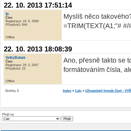
22. 10. 2013 17:51:14
lp.
Myslíš něco takového
Člen
Registrace: 24. 9. 2009
=TRIM(TEXT(A1;"# #/#
Příspěvků: 844
Offline
22. 10. 2013 18:08:39
VelkyBubak
Ano, přesně takto se to
Člen
Registrace: 29. 3. 2007
formátováním čísla, ale
Příspěvků: 15
Offline
Stránky
1
Index
»
Calc
»
Uživatelský formát čísel - V
Přejít na