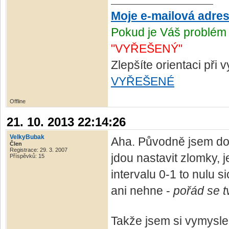
Moje e-mailová adre
Pokud je Váš problém 
"VYŘEŠENÝ"
Zlepšíte orientaci při
VYŘEŠENÉ
Offline
21. 10. 2013 22:14:26
VelkyBubak
Aha. Původně jsem douf
Člen
Registrace: 29. 3. 2007
jdou nastavit zlomky, j
Příspěvků: 15
intervalu 0-1 to nulu 
ani nehne -
pořád se t
Takže jsem si vymyslel,