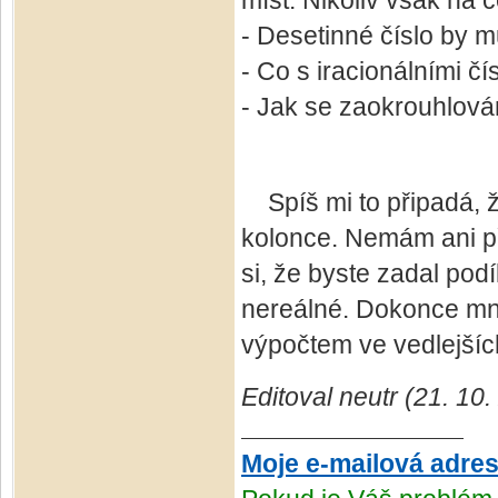
míst. Nikoliv však na c
- Desetinné číslo by m
- Co s iracionálními čí
- Jak se zaokrouhlov
Spíš mi to připadá, ž
kolonce. Nemám ani př
si, že byste zadal pod
nereálné. Dokonce mne
výpočtem ve vedlejšíc
Editoval neutr (21. 10
Moje e-mailová adre