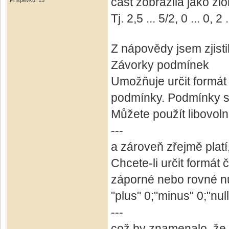
část zobrazila jako zl
Příspěvků: 15
Tj. 2,5 ... 5/2, 0 ... 0, 2 
Z nápovědy jsem zjistil,
Závorky podmínek
Umožňuje určit formát č
podmínky. Podmínky se
Můžete použít libovoln
---
a zároveň zřejmě platí, 
Chcete-li určit formát čí
záporné nebo rovné nul
"plus" 0;"minus" 0;"null
---
což by znamenalo, že 