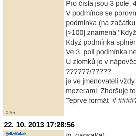
Pro čísla jsou 3 pole, 4
V podmínce se porovná
podmínka (na začátku
[>100] znamená "Když 
Když podmínka splněná
Ve 3. poli podmínka ne
U zlomků je v nápověd
??????/?????
je ve jmenovateli vždy
mezerami. Zhoršuje to 
Teprve formát # ####?
Offline
22. 10. 2013 17:28:56
VelkyBubak
lp. napsal(a)