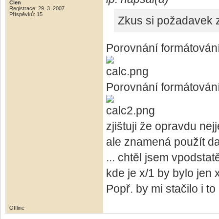
Člen
Registrace: 29. 3. 2007
Příspěvků: 15
Zkus si požadavek z
Porovnání formátování
Porovnání formátování
zjištuji že opravdu ne
ale znamená použít da
... chtěl jsem vpodstat
kde je x/1 by bylo jen 
Popř. by mi stačilo i t
Offline