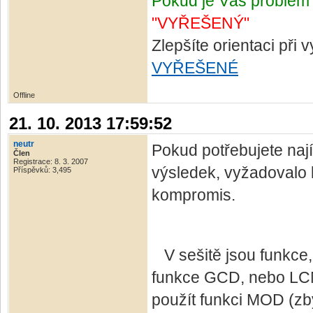
Pokud je Váš problém 
"VYŘEŠENÝ"
Zlepšíte orientaci při
VYŘEŠENÉ
Offline
21. 10. 2013 17:59:52
neutr
Pokud potřebujete najít
Člen
Registrace: 8. 3. 2007
výsledek, vyžadovalo b
Příspěvků: 3,495
kompromis.
V sešitě jsou funkce, 
funkce GCD, nebo LCM
použít funkci MOD (zby