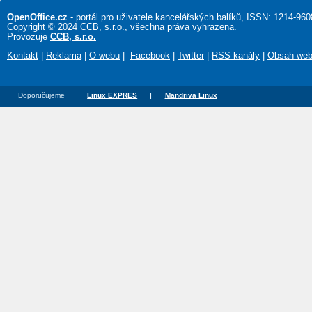
OpenOffice.cz
- portál pro uživatele kancelářských balíků, ISSN: 1214-960
Copyright © 2024 CCB, s.r.o., všechna práva vyhrazena.
Provozuje
CCB, s.r.o.
Kontakt
|
Reklama
|
O webu
|
Facebook
|
Twitter
|
RSS kanály
|
Obsah we
Doporučujeme
Linux EXPRES
|
Mandriva Linux