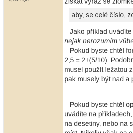
získat výraz se zlomk
Příspěvků: 3,495
aby, se celé číslo, 
Jako příklad uvádíte 
nejak nerozumím vůbec. 
Pokud byste chtěl form
2,5 = 2+(5/10). Podobn
musel použít ležatou 
pak musely být nad a 
Pokud byste chtěl op
uvádíte na příkladech,
na desetiny, nebo na s