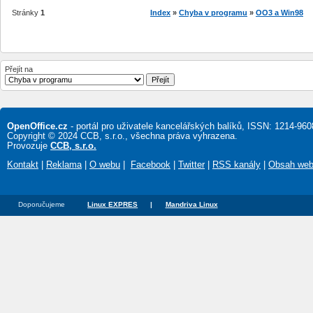
Stránky
1
Index
»
Chyba v programu
»
OO3 a Win98
Přejít na
OpenOffice.cz
- portál pro uživatele kancelářských balíků, ISSN: 1214-960
Copyright © 2024 CCB, s.r.o., všechna práva vyhrazena.
Provozuje
CCB, s.r.o.
Kontakt
|
Reklama
|
O webu
|
Facebook
|
Twitter
|
RSS kanály
|
Obsah we
Doporučujeme
Linux EXPRES
|
Mandriva Linux