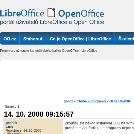
OO.cz
Stáhnout
Co je OpenOffice | LibreOffice
Školení
Fórum pro uživatele kancelářského balíku OpenOffice | LibreOffice
Index
»
Chyba v programu
»
OO3 a Win98
Stránky
1
14. 10. 2008 09:15:57
prchlik
Zkoušel jste někdo instalovat OO3 na Win9
Člen
proběhne v pořádku, ale programy nejde s
Registrace: 14. 10. 2008