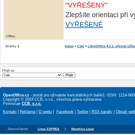
"VYŘEŠENÝ"
Zlepšíte orientaci při
VYŘEŠENÉ
Offline
Stránky
1
Index
»
Calc
»
LibreOffice 4.1.1. přestal sčíta
Přejít na
OpenOffice.cz
- portál pro uživatele kancelářských balíků, ISSN: 1214-960
Copyright © 2024 CCB, s.r.o., všechna práva vyhrazena.
Provozuje
CCB, s.r.o.
Kontakt
|
Reklama
|
O webu
|
Facebook
|
Twitter
|
RSS kanály
|
Obsah we
Doporučujeme
Linux EXPRES
|
Mandriva Linux