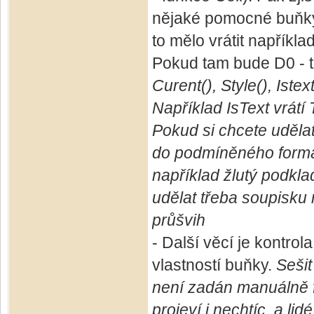
nějaké pomocné buňky
to mělo vrátit napříkla
Pokud tam bude D0 - t
Curent(), Style(), Iste
Například IsText vrátí
Pokud si chcete uděla
do podmíněného formát
například žlutý podkl
udělat třeba soupisku
průšvih
- Další věcí je kontro
vlastností buňky.
Seši
není zadán manuálně f
projeví i nechtíc, a li