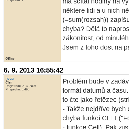
má sčítat hodiny na v
Příspěvků: 1
některé lidi a u nich 
(=sum(rozsah)) zapíšu 
chyba? Dělá to napros
zákonitost, od minulé
Jsem z toho dost na pal
Offline
6. 9. 2013 16:55:42
neutr
Problém bude v zadává
Člen
Registrace: 8. 3. 2007
formát datumů a času. 
Příspěvků: 3,495
to čte jako řetězec (str
- Takže nejdříve bych 
chyba funkcí CELL("Fo
- funkce Cell). Pak zji