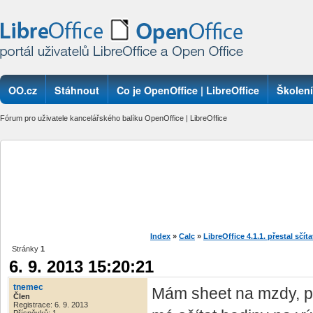
OO.cz
Stáhnout
Co je OpenOffice | LibreOffice
Školení
Fórum pro uživatele kancelářského balíku OpenOffice | LibreOffice
Index
»
Calc
»
LibreOffice 4.1.1. přestal sčíta
Stránky
1
6. 9. 2013 15:20:21
tnemec
Mám sheet na mzdy, po
Člen
Registrace: 6. 9. 2013