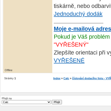
tiskárně, nebo odbarvi
Jednoduchý dodák
Moje e-mailová adre
Pokud je Váš problém 
"VYŘEŠENÝ"
Zlepšíte orientaci při
VYŘEŠENÉ
Offline
Stránky
1
Index
»
Calc
»
číslování dodacího listu - V
Přejít na