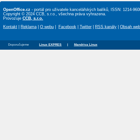
OpenOffice.cz
- portál pro uživatele kancelářských balíků, ISSN: 1214-960
Copyright © 2024 CCB, s.r.o., všechna práva vyhrazena.
Provozuje
CCB, s.r.o.
Kontakt
|
Reklama
|
O webu
|
Facebook
|
Twitter
|
RSS kanály
|
Obsah we
Doporučujeme
Linux EXPRES
|
Mandriva Linux