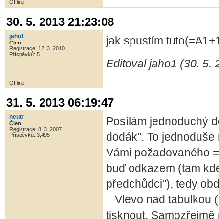
Offline
30. 5. 2013 21:23:08
jaho1
jak spustím tuto(=A1+1
Člen
Registrace: 12. 3. 2010
Příspěvků: 5
Editoval jaho1 (30. 5.
Offline
31. 5. 2013 06:19:47
neutr
Posílám jednoduchý do
Člen
Registrace: 8. 3. 2007
dodák". To jednoduše 
Příspěvků: 3,495
Vámi požadovaného =A1
buď odkazem (tam kde 
předchůdci"), tedy obd
Vlevo nad tabulkou (p
tisknout. Samozřejmě 