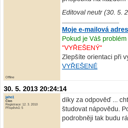
Editoval neutr (30. 5.
Moje e-mailová adre
Pokud je Váš problém 
"VYŘEŠENÝ"
Zlepšíte orientaci při
VYŘEŠENÉ
Offline
30. 5. 2013 20:24:14
jaho1
díky za odpověď ... ch
Člen
Registrace: 12. 3. 2010
študovat nápovědu. Po
Příspěvků: 5
podrobněji tak budu rád