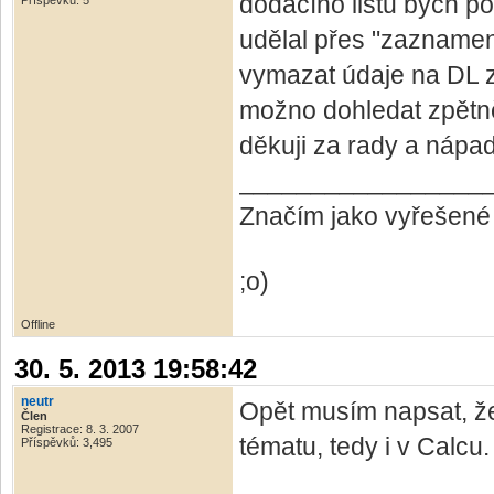
dodacího listu bych po
Příspěvků: 5
udělal přes "zazname
vymazat údaje na DL zm
možno dohledat zpětně
děkuji za rady a nápad
_________________
Značím jako vyřešené
;o)
Offline
30. 5. 2013 19:58:42
neutr
Opět musím napsat, že
Člen
Registrace: 8. 3. 2007
tématu, tedy i v Calcu.
Příspěvků: 3,495