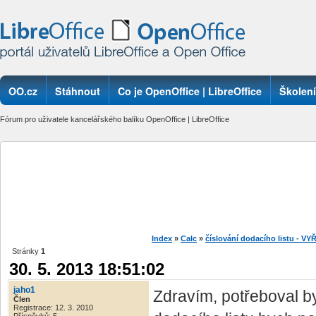
OO.cz
Stáhnout
Co je OpenOffice | LibreOffice
Školení
Fórum pro uživatele kancelářského balíku OpenOffice | LibreOffice
Index
»
Calc
»
číslování dodacího listu - V
Stránky
1
30. 5. 2013 18:51:02
jaho1
Zdravím, potřeboval by
Člen
Registrace: 12. 3. 2010