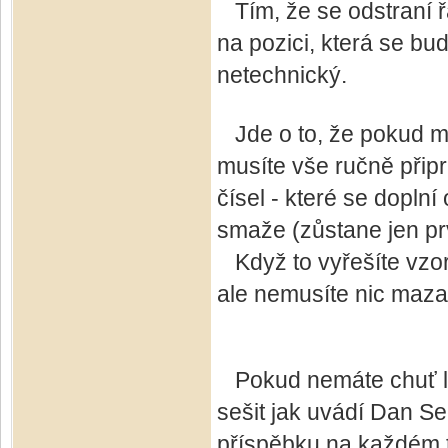
Tím, že se odstraní řá
na pozici, která se bu
netechnický.
Jde o to, že pokud mát
musíte vše ručně připr
čísel - které se dopln
smaže (zůstane jen prv
Když to vyřešíte vzor
ale nemusíte nic mazat,
Pokud nemáte chuť lab
sešit jak uvádí Dan S
příspěbku na každém 