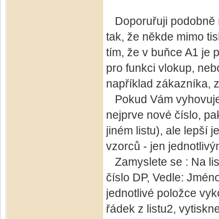
Doporuřuji podobně na
tak, že někde mimo tis
tím, že v buňce A1 je
pro funkci vlokup, nebo
například zákazníka, z
Pokud Vám vyhovuje l
nejprve nové číslo, pa
jiném listu), ale lepší
vzorců - jen jednotliv
Zamyslete se : Na list
číslo DP, Vedle: Jméno
jednotlivé položce vyk
řádek z listu2, vytisk