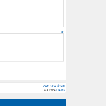
#2
Atom kanál tématu
Používáme
FluxBB