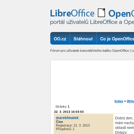
OO.cz
Stáhnout
Co je OpenOffice
Fórum pro uživatele kancelářského balíku OpenOffice | Li
Index
»
Writ
Stránky
1
22. 3. 2013 16:03:03
marekhnatek
Dobrý den,
Člen
mám nachyst
Registrace: 21. 3. 2013
oblastí nem
Příspěvků: 1
Dotazy: