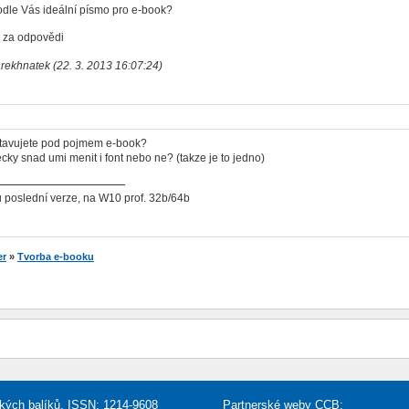
odle Vás ideální písmo pro e-book?
 za odpovědi
rekhnatek (22. 3. 2013 16:07:24)
stavujete pod pojmem e-book?
ecky snad umi menit i font nebo ne? (takze je to jedno)
 poslední verze, na W10 prof. 32b/64b
er
»
Tvorba e-booku
řských balíků, ISSN: 1214-9608
Partnerské weby CCB: