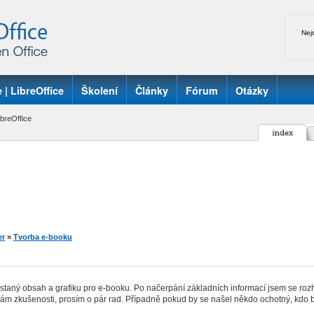
Nej
 | LibreOffice
Školení
Články
Fórum
Otázky
breOffice
er
»
Tvorba e-booku
aný obsah a grafiku pro e-booku. Po načerpání základních informací jsem se rozhodl
ám zkušenosti, prosím o pár rad. Případně pokud by se našel někdo ochotný, kdo by m