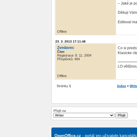
– Jaké je p
Děkuji Vám
Editoval ma
Offline
23. 3. 2013 17:11:48
Zvedavec
Co si pred
Člen
Klasicke ct
Registrace: 8. 11. 2004
Příspěvků: 484
LO většinou
Offline
Stránky
1
Index
»
Writ
Přejít na
OpenOffice.cz
- portál pro uživatele kancelá