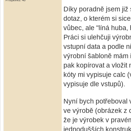
Příspěvků: 48
Díky poradně jsem již 
dotaz, o kterém si sic
vůbec, ale "líná huba, 
Práci si ulehčuji výr
vstupní data a podle n
výrobní šabloně mám i
pak kopírovat a vložit
kóty mi vypisuje calc 
vypisuje dle vstupů).
Nyní bych potřeboval 
ve výrobě (obrázek z c
že je výrobek v pravém
jednodušších konstruk