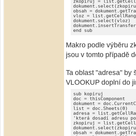
zkopiruj = list.getCell
dokument.select(zkopiru
obsah = dokument.getTra
vloz = list.getCellRang
dokument.select(vloz)

dokument.insertTransfer
end sub
Makro podle výběru zko
jsou v tomto případě 
Ta oblast "adresa" by 
VLOOKUP doplní do jin
sub kopiruj

doc = thisComponent

dokument = doc.CurrentC
list = doc.Sheets(0)

adresa = list.getCellRa
'která dosadí adresu po
zkopiruj = list.getCell
dokument.select(zkopiru
obsah = dokument.getTra