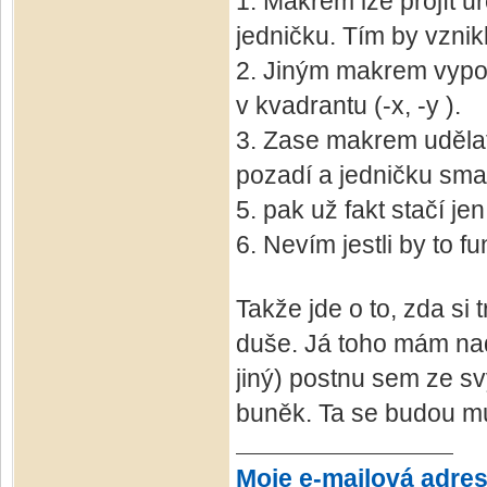
1. Makrem lze projít u
jedničku. Tím by vznik
2. Jiným makrem vypoč
v kvadrantu (-x, -y ).
3. Zase makrem udělat
pozadí a jedničku sma
5. pak už fakt stačí jen
6. Nevím jestli by to f
Takže jde o to, zda s
duše. Já toho mám nad
jiný) postnu sem ze s
buněk. Ta se budou mu
Moje e-mailová adre