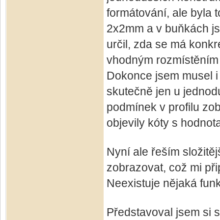
formátování, ale byla 
2x2mm a v buňkách js
určil, zda se má konkr
vhodným rozmístěním 
Dokonce jsem musel i 
skutečně jen u jednod
podmínek v profilu zob
objevily kóty s hodnot
Nyní ale řeším složitěj
zobrazovat, což mi při
Neexistuje nějaká funk
Představoval jsem si 