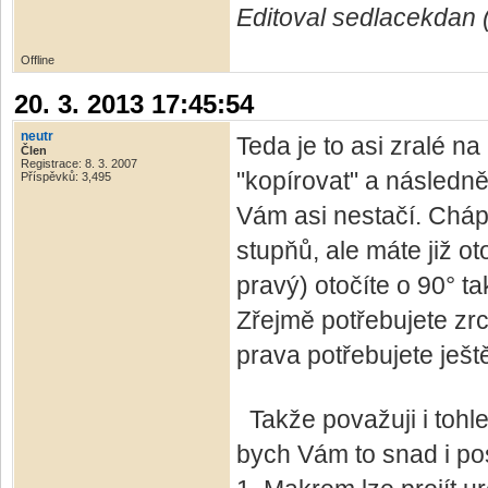
Editoval sedlacekdan (
Offline
20. 3. 2013 17:45:54
neutr
Teda je to asi zralé 
Člen
Registrace: 8. 3. 2007
"kopírovat" a následně 
Příspěvků: 3,495
Vám asi nestačí. Chápu
stupňů, ale máte již o
pravý) otočíte o 90° t
Zřejmě potřebujete zrc
prava potřebujete ješt
Takže považuji i tohl
bych Vám to snad i pos