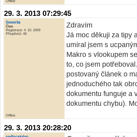
Offline
29. 3. 2013 07:29:45
Gooorila
Zdravím
Člen
Registrace: 4. 10. 2009
Já moc děkuji za tipy 
Příspěvků: 48
umíral jsem s ucpaný
Makro s vlookupem se 
to, co jsem potřeboval.
postovaný článek o m
jednoduchého tak obro
dokumentu funguje a v
dokumentu chybu). Mo
Offline
29. 3. 2013 20:28:20
sedlacekdan