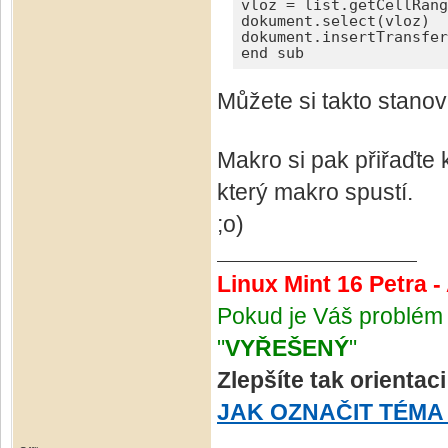
vloz = list.getCellRang
dokument.select(vloz)

dokument.insertTransfer
end sub
Můžete si takto stanov
Makro si pak přiřaďte
který makro spustí.
;o)
Linux Mint 16 Petra 
Pokud je Váš problém 
"
VYŘEŠENÝ
"
Zlepšíte tak orientac
JAK OZNAČIT TÉMA