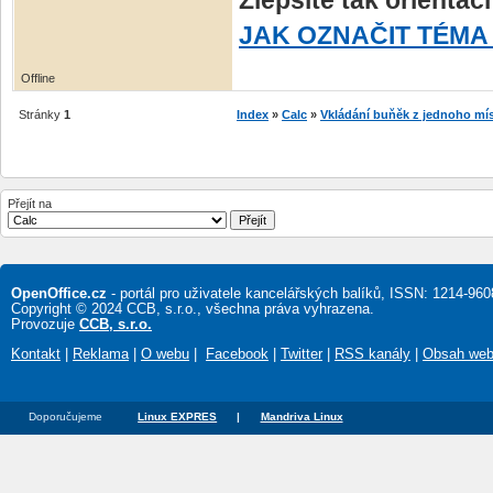
Zlepšíte tak orientac
JAK OZNAČIT TÉMA
Offline
Stránky
1
Index
»
Calc
»
Vkládání buňěk z jednoho m
Přejít na
OpenOffice.cz
- portál pro uživatele kancelářských balíků, ISSN: 1214-960
Copyright © 2024 CCB, s.r.o., všechna práva vyhrazena.
Provozuje
CCB, s.r.o.
Kontakt
|
Reklama
|
O webu
|
Facebook
|
Twitter
|
RSS kanály
|
Obsah we
Doporučujeme
Linux EXPRES
|
Mandriva Linux