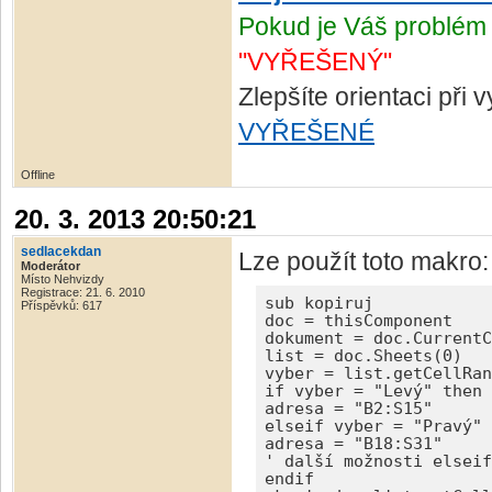
Pokud je Váš problém 
"VYŘEŠENÝ"
Zlepšíte orientaci při
VYŘEŠENÉ
Offline
20. 3. 2013 20:50:21
sedlacekdan
Lze použít toto makro:
Moderátor
Místo Nehvizdy
Registrace: 21. 6. 2010
sub kopiruj

Příspěvků: 617
doc = thisComponent

dokument = doc.CurrentC
list = doc.Sheets(0)

vyber = list.getCellRan
if vyber = "Levý" then

adresa = "B2:S15"

elseif vyber = "Pravý" 
adresa = "B18:S31"

' další možnosti elseif

endif
