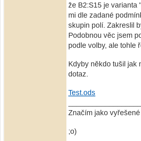
že B2:S15 je varianta 
mi dle zadané podmínk
skupin polí. Zakreslil 
Podobnou věc jsem použ
podle volby, ale tohle
Kdyby někdo tušil jak
dotaz.
Test.ods
_________________
Značím jako vyřešené
;o)