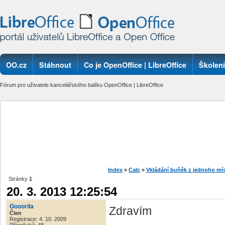
OO.cz
Stáhnout
Co je OpenOffice | LibreOffice
Školení
Fórum pro uživatele kancelářského balíku OpenOffice | LibreOffice
Index
»
Calc
»
Vkládání buňěk z jednoho m
Stránky
1
20. 3. 2013 12:25:54
Gooorila
Zdravím
Člen
Registrace: 4. 10. 2009