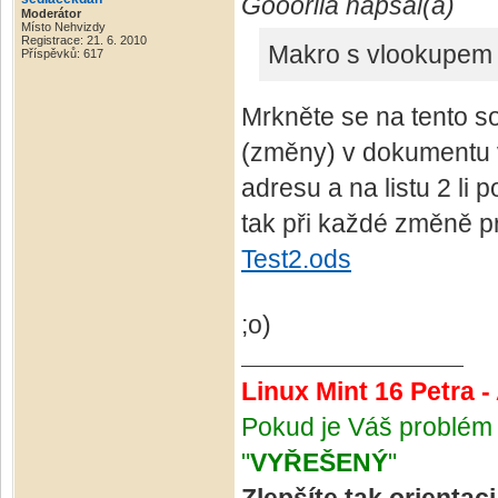
Gooorila napsal(a)
Moderátor
Místo Nehvizdy
Registrace: 21. 6. 2010
Makro s vlookupem 
Příspěvků: 617
Mrkněte se na tento s
(změny) v dokumentu v
adresu a na listu 2 li
tak při každé změně p
Test2.ods
;o)
Linux Mint 16 Petra 
Pokud je Váš problém 
"
VYŘEŠENÝ
"