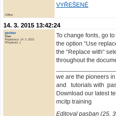
VYŘEŠENÉ
Offline
14. 3. 2015 13:42:24
pasban
To change fonts, go to
Člen
Registrace: 14. 3. 2015
the option "Use replace
Příspěvků: 1
the "Replace with" sel
throughout the docume
_________________
we are the pioneers 
and tutorials with p
Download our latest 
mcitp training
Editoval pasban (25. 3