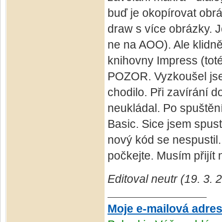
buď je okopírovat obrá
draw s více obrázky. 
ne na AOO). Ale klidně
knihovny Impress (toté
POZOR. Vyzkoušel jse
chodilo. Při zavírání 
neukládal. Po spuštěn
Basic. Sice jsem spust
nový kód se nespustil.
počkejte. Musím přijít
Editoval neutr (19. 3.
Moje e-mailová adre