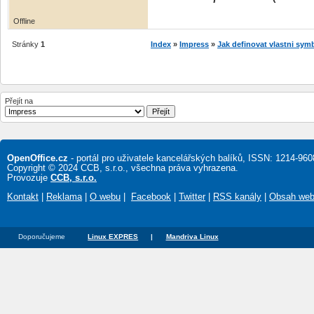
Offline
Stránky
1
Index
»
Impress
»
Jak definovat vlastni sym
Přejít na
OpenOffice.cz
- portál pro uživatele kancelářských balíků, ISSN: 1214-960
Copyright © 2024 CCB, s.r.o., všechna práva vyhrazena.
Provozuje
CCB, s.r.o.
Kontakt
|
Reklama
|
O webu
|
Facebook
|
Twitter
|
RSS kanály
|
Obsah we
Doporučujeme
Linux EXPRES
|
Mandriva Linux