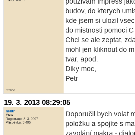
pouzivam Impress jako
Příspěvků: 3
budov, do kterych umis
kde jsem si ulozil vs
do mistnosti pomoci C
Chci se ale zeptat, zd
mohl jen kliknout do m
tvar, apod.
Diky moc,
Petr
Offline
19. 3. 2013 08:29:05
neutr
Doporučil bych volat m
Člen
Registrace: 8. 3. 2007
položku a spojíte s m
Příspěvků: 3,495
zavolání makra - dia