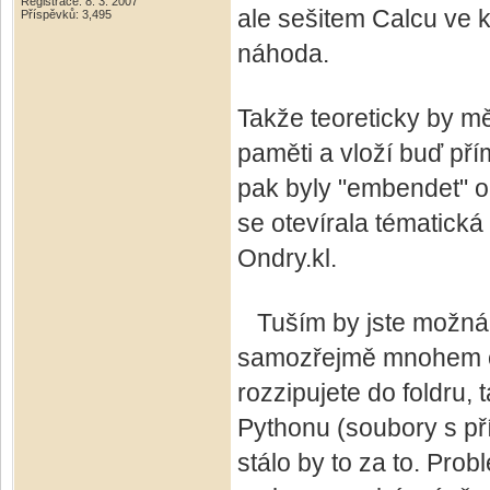
Registrace: 8. 3. 2007
ale sešitem Calcu ve 
Příspěvků: 3,495
náhoda.
Takže teoreticky by mě
paměti a vloží buď pří
pak byly "embendet" ob
se otevírala tématická
Ondry.kl.
Tuším by jste možná c
samozřejmě mnohem ob
rozzipujete do foldru, 
Pythonu (soubory s př
stálo by to za to. Pro