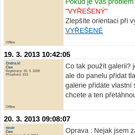
Pokud je Váš problém 
"VYŘEŠENÝ"
Zlepšíte orientaci při
VYŘEŠENÉ
Offline
19. 3. 2013 10:42:05
Ondra.kl
Co tak použít galerii?
Člen
Registrace: 30. 9. 2008
ale do panelu přidat tl
Příspěvků: 933
galerie přidáte vlastní 
chcete a ten přetáhno
Offline
20. 3. 2013 09:08:07
neutr
Oprava : Nejak jsem 
Člen