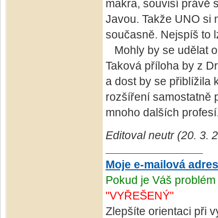
makra, souvisí právě s
Javou. Takže UNO si 
současně. Nejspíš to lz
Mohly by se udělat ob
Taková příloha by z Dr
a dost by se přiblížil
rozšíření samostatně p
mnoho dalších profesí
Editoval neutr (20. 3.
Moje e-mailová adre
Pokud je Váš problém 
"VYŘEŠENÝ"
Zlepšíte orientaci při