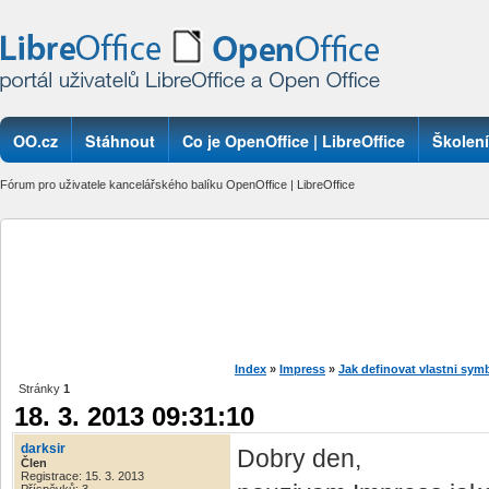
OO.cz
Stáhnout
Co je OpenOffice | LibreOffice
Školení
Fórum pro uživatele kancelářského balíku OpenOffice | LibreOffice
Index
»
Impress
»
Jak definovat vlastni sym
Stránky
1
18. 3. 2013 09:31:10
darksir
Dobry den,
Člen
Registrace: 15. 3. 2013