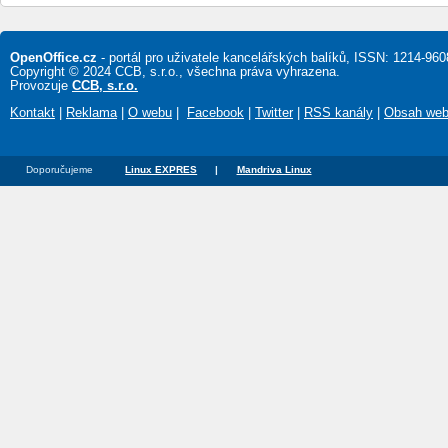
OpenOffice.cz
- portál pro uživatele kancelářských balíků, ISSN: 1214-960
Copyright © 2024 CCB, s.r.o., všechna práva vyhrazena.
Provozuje
CCB, s.r.o.
Kontakt
|
Reklama
|
O webu
|
Facebook
|
Twitter
|
RSS kanály
|
Obsah we
Doporučujeme
Linux EXPRES
|
Mandriva Linux