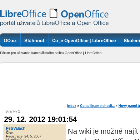
OO.cz
Stáhnout
Co je OpenOffice | LibreOffice
Školení
Fórum pro uživatele kancelářského balíku OpenOffice | LibreOffice
Index
»
Co se jinam nehodí...
»
Nový panel 
Stránky
1
29. 12. 2012 19:01:54
PetrValach
Na wiki je možné nají
Člen
Registrace: 24. 5. 2007