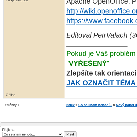
Apache OpenOffice. Pod
Příspěvků: 561
http://wiki.openoffic
https://www.faceboo
Editoval PetrValach (3
Pokud je Váš problém 
"
VYŘEŠENÝ
"
Zlepšíte tak orientac
JAK OZNAČIT TÉMA
Offline
Stránky
1
Index
»
Co se jinam nehodí...
»
Nový panel 
Přejít na