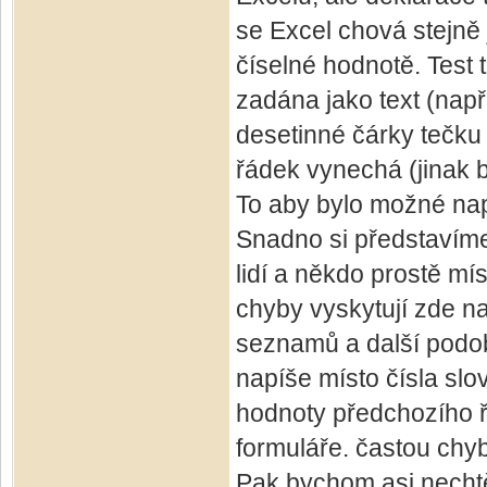
se Excel chová stejně j
číselné hodnotě. Test 
zadána jako text (nap
desetinné čárky tečku 
řádek vynechá (jinak b
To aby bylo možné nap
Snadno si představíme
lidí a někdo prostě mí
chyby vyskytují zde na
seznamů a další podobn
napíše místo čísla slo
hodnoty předchozího řá
formuláře. častou chyb
Pak bychom asi nechtěli