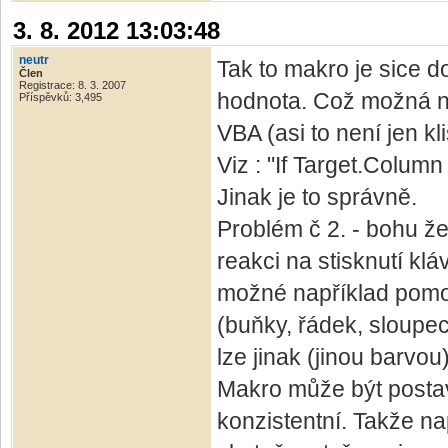
3. 8. 2012 13:03:48
neutr
Tak to makro je sice do
Člen
Registrace: 8. 3. 2007
hodnota. Což možná ne
Příspěvků: 3,495
VBA (asi to není jen kl
Viz : "If Target.Colum
Jinak je to správně.
Problém č 2. - bohu že
reakci na stisknutí klá
možné například pomo
(buňky, řádek, sloupec
lze jinak (jinou barvou
Makro může být postav
konzistentní. Takže n