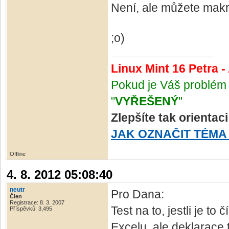
Není, ale můžete makr
;o)
Linux Mint 16 Petra 
Pokud je Váš problém 
"
VYŘEŠENÝ
"
Zlepšíte tak orientac
JAK OZNAČIT TÉMA
Offline
4. 8. 2012 05:08:40
neutr
Pro Dana:
Člen
Registrace: 8. 3. 2007
Test na to, jestli je 
Příspěvků: 3,495
Excelu, ale deklarace 