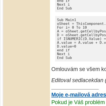
end if

Next i

End Sub
Sub Main1

oSheet = ThisComponent.
For i= 0 To 10

A = oSheet.getCellbyPos
D = oSheet.getCellbyPos
if ISNUMERIC(D.Value) =
A.value = A.value + D.v
D.value=0

end if

Next i

End Sub
Omlouvám se všem koh
Editoval sedlacekdan 
Moje e-mailová adre
Pokud je Váš problém 