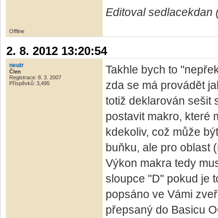
Editoval sedlacekdan 
Offline
2. 8. 2012 13:20:54
neutr
Takhle bych to "nepřek
Člen
Registrace: 8. 3. 2007
zda se má provádět j
Příspěvků: 3,495
totiž deklarován sešit
postavit makro, které 
kdekoliv, což může být
buňku, ale pro oblast 
Výkon makra tedy musí
sloupce "D" pokud je t
popsáno ve Vámi zveř
přepsaný do Basicu OO