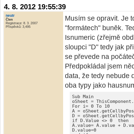
4. 8. 2012 19:55:39
neutr
Musím se opravit. Je t
Člen
Registrace: 8. 3. 2007
"formátech" buněk. Te
Příspěvků: 3,495
Isnumeric (zřejmě ob
sloupci "D" tedy jak p
se převede na počáteční
Předpokládal jsem něco
data, že tedy nebude d
oba typy jako hausnum
Sub Main

oSheet = ThisComponent.
For i= 0 To 10

A = oSheet.getCellbyPos
D = oSheet.getCellbyPos
if D.Value <> 0  then

A.value= A.value + D.va
D.value=0
