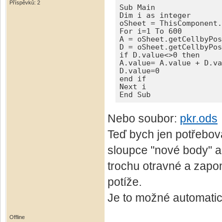
Příspěvků: 2
Sub Main

Dim i as integer

oSheet = ThisComponent.
For i=1 To 600

A = oSheet.getCellbyPos
D = oSheet.getCellbyPos
if D.value<>0 then

A.value= A.value + D.va
D.value=0

end if

Next i

End Sub
Nebo soubor:
pkr.ods
Teď bych jen potřebov
sloupce "nové body" a 
trochu otravné a zapo
potíže.
Je to možné automatic
Offline