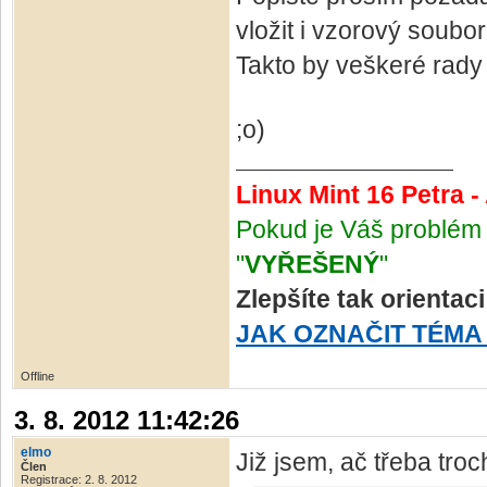
vložit i vzorový soubo
Takto by veškeré rady "
;o)
Linux Mint 16 Petra 
Pokud je Váš problém 
"
VYŘEŠENÝ
"
Zlepšíte tak orientac
JAK OZNAČIT TÉMA
Offline
3. 8. 2012 11:42:26
elmo
Již jsem, ač třeba troc
Člen
Registrace: 2. 8. 2012