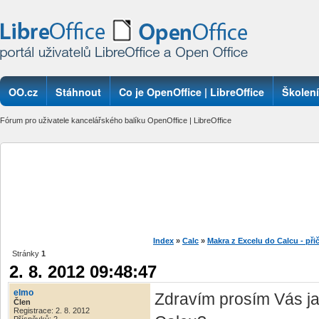
OO.cz
Stáhnout
Co je OpenOffice | LibreOffice
Školení
Fórum pro uživatele kancelářského balíku OpenOffice | LibreOffice
Index
»
Calc
»
Makra z Excelu do Calcu - př
Stránky
1
2. 8. 2012 09:48:47
elmo
Zdravím prosím Vás j
Člen
Registrace: 2. 8. 2012