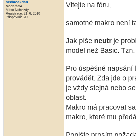
sedlacekdan
Vítejte na fóru,
Moderátor
Místo Nehvizdy
Registrace: 21. 6. 2010
Příspěvků: 617
samotné makro není t
Jak píše
neutr
je prob
model než Basic. Tzn. 
Pro úspěšné napsání k
provádět. Zda jde o pr
je vždy stejná nebo s
oblast.
Makro má pracovat sa
makro, které mu před
Popište prosím požad