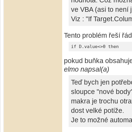
hodnota. Což možná 
ve VBA (asi to není 
Viz : "If Target.Col
Tento problém řeší řá
if D.value<>0 then
pokud buňka obsahuje t
elmo napsal(a)
Teď bych jen potřeb
sloupce "nové body" 
makra je trochu otr
dost velké potíže.
Je to možné automat