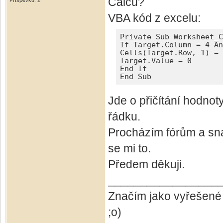
Calcu?
Příspěvků: 2
VBA kód z excelu:
Private Sub Worksheet_C
If Target.Column = 4 An
Cells(Target.Row, 1) = 
Target.Value = 0

End If

End Sub
Jde o přičítání hodno
řádku.
Procházím fórům a snaž
se mi to.
Předem děkuji.
_________________
Značím jako vyřešené
;o)