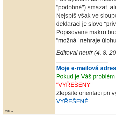
"podobné") smazat, ale
Nejspíš však ve sloupc
deklaraci je slovo "pr
Popisované makro bude
"možná" nehraje úlohu 
Editoval neutr (4. 8. 2
Moje e-mailová adre
Pokud je Váš problém 
"VYŘEŠENÝ"
Zlepšíte orientaci při
VYŘEŠENÉ
Offline