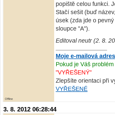
popiště celou funkci.
Stačí sešit (buď název,
úsek (zda jde o pevný 
sloupce "A").
Editoval neutr (2. 8. 2
Moje e-mailová adre
Pokud je Váš problém 
"VYŘEŠENÝ"
Zlepšíte orientaci při
VYŘEŠENÉ
Offline
3. 8. 2012 06:28:44