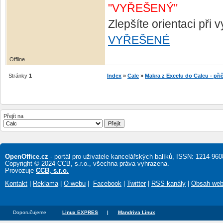
"VYŘEŠENÝ"
Zlepšíte orientaci při
VYŘEŠENÉ
Offline
Stránky
1
Index
»
Calc
»
Makra z Excelu do Calcu - př
Přejít na
OpenOffice.cz
- portál pro uživatele kancelářských balíků, ISSN: 1214-960
Copyright © 2024 CCB, s.r.o., všechna práva vyhrazena.
Provozuje
CCB, s.r.o.
Kontakt
|
Reklama
|
O webu
|
Facebook
|
Twitter
|
RSS kanály
|
Obsah we
Doporučujeme
Linux EXPRES
|
Mandriva Linux