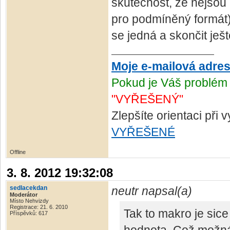
skutečnost, že nejsou
pro podmíněný formát
se jedná a skončit je
Moje e-mailová adre
Pokud je Váš problém 
"VYŘEŠENÝ"
Zlepšíte orientaci při
VYŘEŠENÉ
Offline
3. 8. 2012 19:32:08
sedlacekdan
neutr napsal(a)
Moderátor
Místo Nehvizdy
Registrace: 21. 6. 2010
Tak to makro je sice
Příspěvků: 617