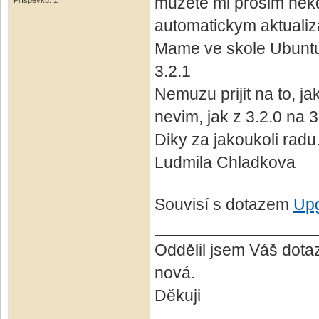
muzete mi prosim nekdo
Příspěvků: 1
automatickym aktualiza
Mame ve skole Ubuntu 
3.2.1
Nemuzu prijit na to, ja
nevim, jak z 3.2.0 na 3.
Diky za jakoukoli radu
Ludmila Chladkova
Souvisí s dotazem
Up
_________________
Oddělil jsem Váš dotaz
nová.
Děkuji