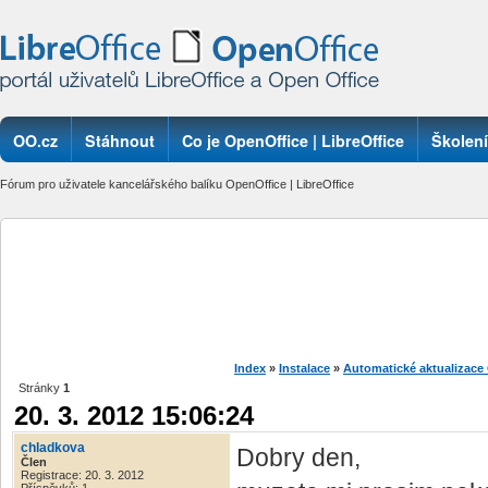
OO.cz
Stáhnout
Co je OpenOffice | LibreOffice
Školení
Fórum pro uživatele kancelářského balíku OpenOffice | LibreOffice
Index
»
Instalace
»
Automatické aktualizace
Stránky
1
20. 3. 2012 15:06:24
chladkova
Dobry den,
Člen
Registrace: 20. 3. 2012