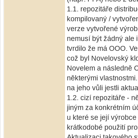
1.1. repozitáře distri
kompilovaný / vytvořený
verze vytvořené výrob
nemusí být žádný ale 
tvrdilo že má OOO. Ve
což byl Novelovský k
Novelem a následně Can
některými vlastnostmi. 
na jeho vůli jestli aktu
1.2. cizí repozitáře - 
jiným za konkrétním úč
u které se její výrobc
krátkodobé použití pro 
Aktualizaci takového s