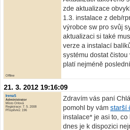
zde aktualizace obvyk
1.3. instalace z deb/rp
výrobce sw pro svůj sy
aktualizaci si také mus
verze a instalací balík
systému dostat čistou 
platí nejméně poslední
Offline
21. 3. 2012 19:16:09
IrenaS
Zdravím vás paní Chl
Administrator
Místo Orlová
pomohl by vám
starší
Registrace: 7. 5. 2008
Příspěvků: 196
instalace* je asi to, c
dnes je k dispozici nej