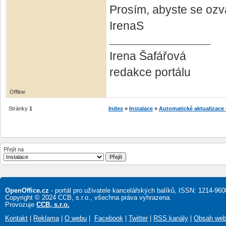
Prosím, abyste se ozva
IrenaS
Irena Šafářová
redakce portálu
Offline
Stránky
1
Index
»
Instalace
»
Automatické aktualizace
Přejít na
OpenOffice.cz
- portál pro uživatele kancelářských balíků, ISSN: 1214-960
Copyright © 2024 CCB, s.r.o., všechna práva vyhrazena.
Provozuje
CCB, s.r.o.
Kontakt
|
Reklama
|
O webu
|
Facebook
|
Twitter
|
RSS kanály
|
Obsah we