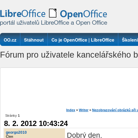
OO.cz
Stáhnout
Co je OpenOffice | LibreOffice
Školení
Fórum pro uživatele kancelářského ba
Index
»
Writer
»
Nezobrazování obrázků při
Stránky
1
8. 2. 2012 10:43:24
georgo2010
Dobrý den,
Člen