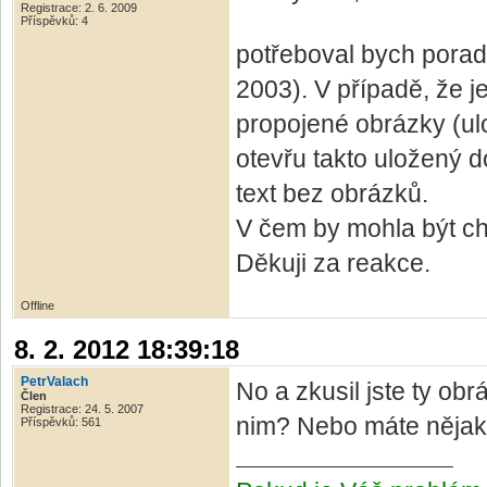
Registrace: 2. 6. 2009
Příspěvků: 4
potřeboval bych pora
2003). V případě, že j
propojené obrázky (ul
otevřu takto uložený 
text bez obrázků.
V čem by mohla být c
Děkuji za reakce.
Offline
8. 2. 2012 18:39:18
PetrValach
No a zkusil jste ty ob
Člen
Registrace: 24. 5. 2007
nim? Nebo máte nějak
Příspěvků: 561