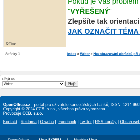
Pokud je Váš problém 
"
VYŘEŠENÝ
"
Zlepšíte tak orientac
JAK OZNAČIT TÉMA
Offline
Stránky
1
Index
»
Writer
»
Nezobrazování obrázků při
Přejít na
OpenOffice.cz
- portál pro uživatele kancelářských balíků, ISSN: 1214-960
Copyright © 2024 CCB, s.r.o., všechna práva vyhrazena.
Provozuje
CCB, s.r.o.
Kontakt
|
Reklama
|
O webu
|
Facebook
|
Twitter
|
RSS kanály
|
Obsah we
Doporučujeme
Linux EXPRES
|
Mandriva Linux