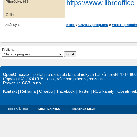
https://www.libreoffice
Příspěvků: 933
Offline
Stránky
1
Index
»
Chyba v programu
»
Writer - problé
Přejít na
OpenOffice.cz
- portál pro uživatele kancelářských balíků, ISSN: 1214-960
Copyright © 2024 CCB, s.r.o., všechna práva vyhrazena.
Provozuje
CCB, s.r.o.
Kontakt
|
Reklama
|
O webu
|
Facebook
|
Twitter
|
RSS kanály
|
Obsah we
Doporučujeme
Linux EXPRES
|
Mandriva Linux