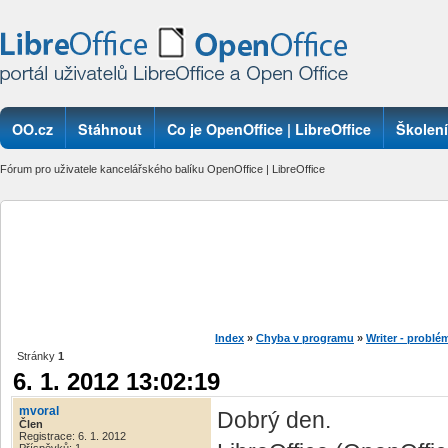
OO.cz
Stáhnout
Co je OpenOffice | LibreOffice
Školení
Fórum pro uživatele kancelářského balíku OpenOffice | LibreOffice
Index
»
Chyba v programu
»
Writer - problé
Stránky
1
6. 1. 2012 13:02:19
mvoral
Dobrý den.
Člen
Registrace: 6. 1. 2012