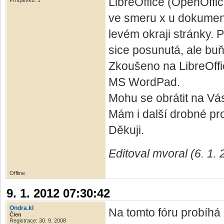
LibreOffice (OpenOffi
Příspěvků: 1
ve smeru x u dokument
levém okraji stránky. 
sice posunutá, ale bu
Zkoušeno na LibreOffi
MS WordPad.
Mohu se obrátit na V
Mám i další drobné pr
Děkuji.
Editoval mvoral (6. 1.
Offline
9. 1. 2012 07:30:42
Ondra.kl
Na tomto fóru probíhá 
Člen
Registrace: 30. 9. 2008