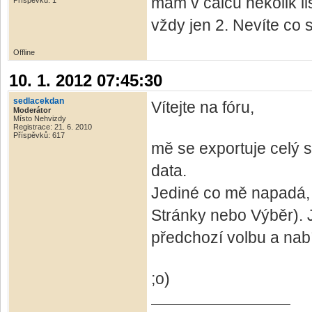
mám v calcu několik l
Příspěvků: 1
vždy jen 2. Nevíte co 
Offline
10. 1. 2012 07:45:30
sedlacekdan
Vítejte na fóru,
Moderátor
Místo Nehvizdy
Registrace: 21. 6. 2010
Příspěvků: 617
mě se exportuje celý s
data.
Jediné co mě napadá, 
Stránky nebo Výběr). J
předchozí volbu a nab
;o)