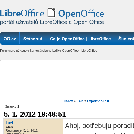
OO.cz
Stáhnout
Co je OpenOffice | LibreOffice
Školení
Fórum pro uživatele kancelářského balíku OpenOffice | LibreOffice
Index
»
Calc
»
Export do PDF
Stránky
1
5. 1. 2012 19:48:51
Luci
Ahoj, potřebuju poradit
Člen
Registrace: 5. 1. 2012