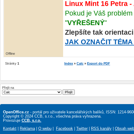
Linux Mint 16 Petra 
Pokud je Váš problém 
"
VYŘEŠENÝ
"
Zlepšíte tak orientac
JAK OZNAČIT TÉMA
Offline
Stránky
1
Index
»
Calc
»
Export do PDF
Přejít na
OpenOffice.cz
- portál pro uživatele kancelářských balíků, ISSN: 1214-960
Copyright © 2024 CCB, s.r.o., všechna práva vyhrazena.
Provozuje
CCB, s.r.o.
Kontakt
|
Reklama
|
O webu
|
Facebook
|
Twitter
|
RSS kanály
|
Obsah we