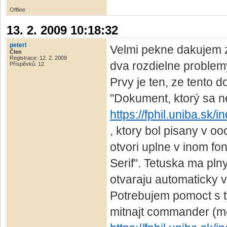
Offline
13. 2. 2009 10:18:32
peterl
Velmi pekne dakujem z
Člen
Registrace: 12. 2. 2009
dva rozdielne problem
Příspěvků: 12
Prvy je ten, ze tento 
"Dokument, ktorý sa n
https://fphil.uniba.sk
, ktory bol pisany v o
otvori uplne v inom fon
Serif". Tetuska ma pln
otvaraju automaticky v
Potrebujem pomoct s ty
mitnajt commander (mc)