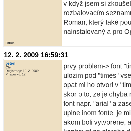
v když jsem si zkoušel
rozbalovacím seznam
Roman, který také použ
nainstalovaný a pro O
Offline
12. 2. 2009 16:59:31
peterl
prvy problem-> font "
Člen
Registrace: 12. 2. 2009
ulozim pod "times" vs
Příspěvků: 12
opat mi ho otvori v "t
skor o to, ze je chyba
font napr. "arial" a z
uplne inom fonte. je m
akom boli vytvorene, a