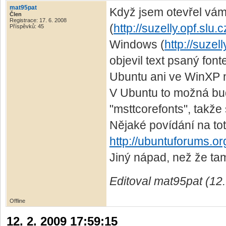
mat95pat
Když jsem otevřel vá
Člen
Registrace: 17. 6. 2008
(
http://suzelly.opf.slu
Příspěvků: 45
Windows (
http://suzel
objevil text psaný font
Ubuntu ani ve WinXP n
V Ubuntu to možná bud
"msttcorefonts", takže
Nějaké povídání na to
http://ubuntuforums.or
Jiný nápad, než že ta
Editoval mat95pat (12.
Offline
12. 2. 2009 17:59:15