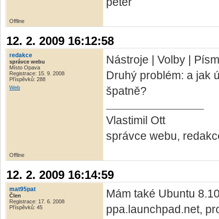
peter
Offline
12. 2. 2009 16:12:58
redakce
Nástroje | Volby | Pís
správce webu
Místo Opava
Druhý problém: a jak
Registrace: 15. 9. 2008
Příspěvků: 288
Web
špatně?
Vlastimil Ott
správce webu, redakc
Offline
12. 2. 2009 16:14:59
mat95pat
Mám také Ubuntu 8.10 
Člen
Registrace: 17. 6. 2008
ppa.launchpad.net, prot
Příspěvků: 45