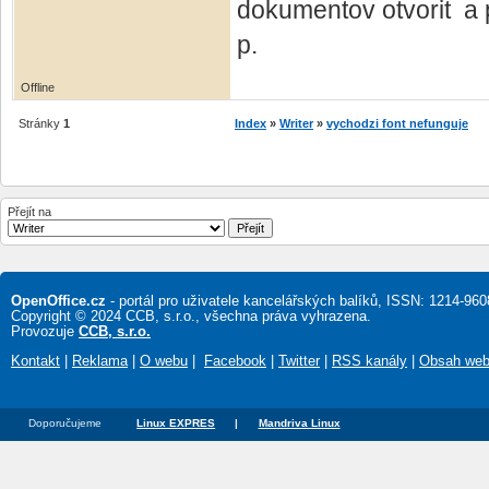
dokumentov otvorit a p
p.
Offline
Stránky
1
Index
»
Writer
»
vychodzi font nefunguje
Přejít na
OpenOffice.cz
- portál pro uživatele kancelářských balíků, ISSN: 1214-960
Copyright © 2024 CCB, s.r.o., všechna práva vyhrazena.
Provozuje
CCB, s.r.o.
Kontakt
|
Reklama
|
O webu
|
Facebook
|
Twitter
|
RSS kanály
|
Obsah we
Doporučujeme
Linux EXPRES
|
Mandriva Linux