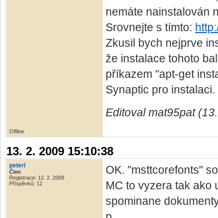
nemáte nainstalován ne
Srovnejte s tímto:
http
Zkusil bych nejprve ins
že instalace tohoto ba
příkazem "apt-get insta
Synaptic pro instalaci.
Editoval mat95pat (13.
Offline
13. 2. 2009 15:10:38
peterl
OK. "msttcorefonts" so
Člen
Registrace: 12. 2. 2009
MC to vyzera tak ako u
Příspěvků: 12
spominane dokumenty
p.