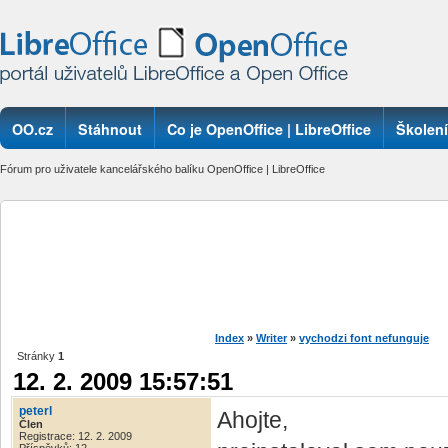
OO.cz
Stáhnout
Co je OpenOffice | LibreOffice
Školení
Fórum pro uživatele kancelářského balíku OpenOffice | LibreOffice
Index
»
Writer
»
vychodzi font nefunguje
Stránky
1
12. 2. 2009 15:57:51
peterl
Ahojte,
Člen
Registrace: 12. 2. 2009