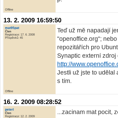
Offline
13. 2. 2009 16:59:50
mat95pat
Teď už mě napadají je
Člen
Registrace: 17. 6. 2008
"openoffice.org"; nebo
Příspěvků: 45
repozitářích pro Ubunt
Synaptic externí zdroj
http://www.openoffice.
Jestli už jste to uděl
s tím.
Offline
16. 2. 2009 08:28:52
peterl
...zacinam mat pocit, z
Člen
Registrace: 12. 2. 2009