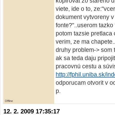
kopirovat zo stareho d
viete, ide o to, ze:"vc
dokument vytvoreny v 
fonte?"..userom tazko 
potom tazsie pretlaca
verim, ze ma chapete..
druhy problem-> som tu
ak sa teda daju pripoji
pracovnú cestu a súvis
http://fphil.uniba.sk/
odporucam otvorit v oo
p.
Offline
12. 2. 2009 17:35:17