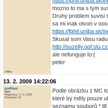
https://fphil.uniba.sk
mozno to ma s tym suvi
Druhy problem suvisi 
sa mi inak otvori v oo
https://fphil.uniba.sk
Skusal som Vasu radu
http://suzelly.opf.slu.
ale nefunguje to:(
peter
Offline
13. 2. 2009 14:22:06
mat95pat
Podle obrázku z MC to 
Člen
Registrace: 17. 6. 2008
které by měly pouze 
Příspěvků: 45
seznamu souborů *.ttf