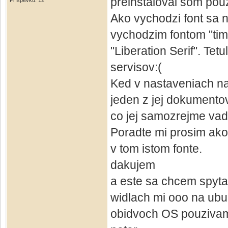
preinstaloval som pouz
Příspěvků: 12
Ako vychodzi font sa n
vychodzim fontom "time
"Liberation Serif". Te
servisov:(
Ked v nastaveniach na
jeden z jej dokumentov
co jej samozrejme vadi,
Poradte mi prosim ako
v tom istom fonte.
dakujem
a este sa chcem spyta
widlach mi ooo na ubu
obidvoch OS pouzivam