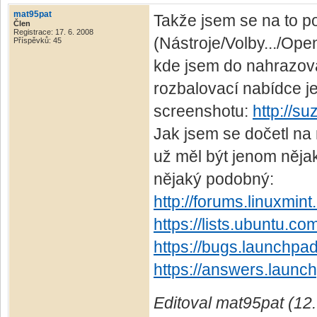
mat95pat
Takže jsem se na to po
Člen
Registrace: 17. 6. 2008
(Nástroje/Volby.../Ope
Příspěvků: 45
kde jsem do nahrazova
rozbalovací nabídce j
screenshotu:
http://su
Jak jsem se dočetl na 
už měl být jenom nějak
nějaký podobný:
http://forums.linuxmi
https://lists.ubuntu.c
https://bugs.launchpa
https://answers.launc
Editoval mat95pat (12.