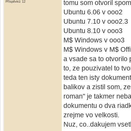
tomu som otvoril spo
Příspěvků: 12
Ubuntu 6.06 v ooo2
Ubuntu 7.10 v ooo2.3
Ubuntu 8.10 v ooo3
M$ Windows v ooo3
M$ Windows v M$ Off
a vsade sa to otvorilo
to, ze pouzivatel to tv
teda ten isty dokumen
balikov a zistil som, z
roman" je takmer nebad
dokumentu o dva riadky
zrejme vo velkosti.
Nuz, co..dakujem vset