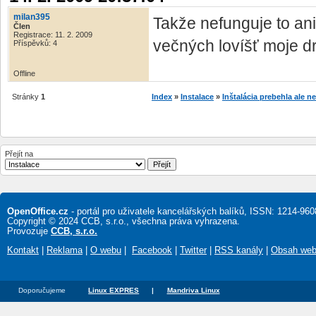
milan395
Takže nefunguje to ani
Člen
Registrace: 11. 2. 2009
večných lovíšť moje d
Příspěvků: 4
Offline
Stránky
1
Index
»
Instalace
»
Inštalácia prebehla ale n
Přejít na
OpenOffice.cz
- portál pro uživatele kancelářských balíků, ISSN: 1214-960
Copyright © 2024 CCB, s.r.o., všechna práva vyhrazena.
Provozuje
CCB, s.r.o.
Kontakt
|
Reklama
|
O webu
|
Facebook
|
Twitter
|
RSS kanály
|
Obsah we
Doporučujeme
Linux EXPRES
|
Mandriva Linux