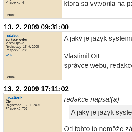
ktorá sa vytvorila na p
Příspěvků: 4
Offline
13. 2. 2009 09:31:00
redakce
A jaký je jazyk systém
správce webu
Místo Opava
Registrace: 15. 9. 2008
Příspěvků: 288
Vlastimil Ott
Web
správce webu, redakc
Offline
13. 2. 2009 17:11:02
j-pastierik
redakce napsal(a)
Člen
Registrace: 15. 11. 2004
Příspěvků: 761
A jaký je jazyk sys
Od tohto to nemôže záv