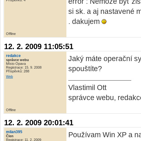
error : Nemože byť zis
Příspěvků: 4
si sk. a aj nastavené
. dakujem
Offline
12. 2. 2009 11:05:51
redakce
Jaký máte operační sy
správce webu
Místo Opava
spouštíte?
Registrace: 15. 9. 2008
Příspěvků: 288
Web
Vlastimil Ott
správce webu, redakc
Offline
12. 2. 2009 20:01:41
milan395
Používam Win XP a nai
Člen
Registrace: 11. 2. 2009