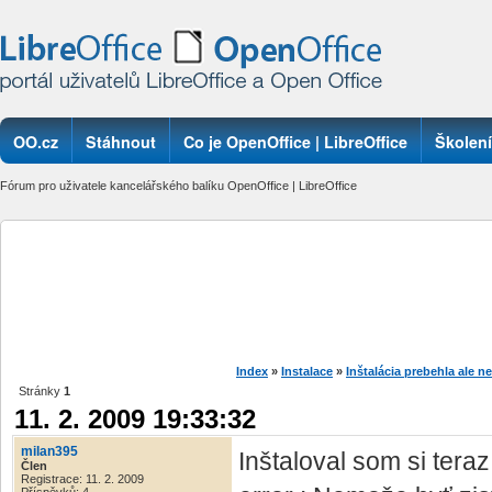
OO.cz
Stáhnout
Co je OpenOffice | LibreOffice
Školení
Fórum pro uživatele kancelářského balíku OpenOffice | LibreOffice
Index
»
Instalace
»
Inštalácia prebehla ale n
Stránky
1
11. 2. 2009 19:33:32
milan395
Inštaloval som si tera
Člen
Registrace: 11. 2. 2009