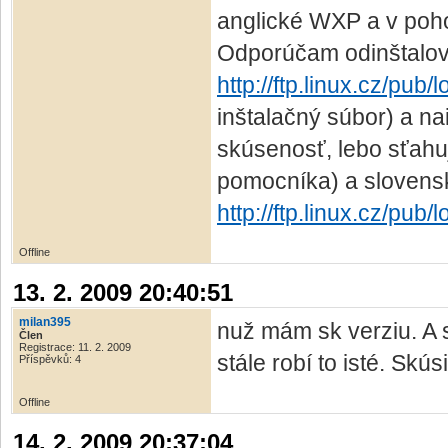
anglické WXP a v poho
Odporúčam odinštalova
http://ftp.linux.cz/pub/
inštalačný súbor) a n
skúsenosť, lebo sťah
pomocníka) a slovens
http://ftp.linux.cz/pub
Offline
13. 2. 2009 20:40:51
milan395
nuž mám sk verziu. A 
Člen
Registrace: 11. 2. 2009
stále robí to isté. Skú
Příspěvků: 4
Offline
14. 2. 2009 20:37:04