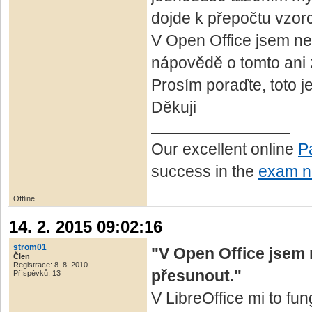
dojde k přepočtu vzor
V Open Office jsem ne
nápovědě o tomto ani
Prosím poraďte, toto j
Děkuji
Our excellent online
P
success in the
exam n
Offline
14. 2. 2015 09:02:16
strom01
"V Open Office jsem 
Člen
Registrace: 8. 8. 2010
přesunout."
Příspěvků: 13
V LibreOffice mi to fu