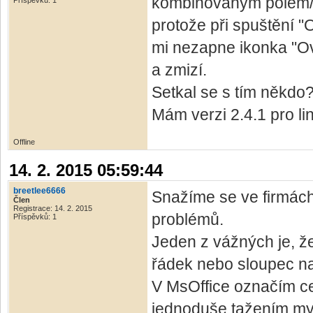
kombinovaným polem/s
Příspěvků: 1
protože při spuštění "
mi nezapne ikonka "Ov
a zmizí.
Setkal se s tím někdo
Mám verzi 2.4.1 pro li
Offline
14. 2. 2015 05:59:44
breetlee6666
Snažíme se ve firmách
Člen
Registrace: 14. 2. 2015
problémů.
Příspěvků: 1
Jeden z vážných je, ž
řádek nebo sloupec na 
V MsOffice označím ce
jednoduše tažením myš