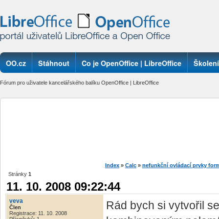
OO.cz
Stáhnout
Co je OpenOffice | LibreOffice
Školení
Fórum pro uživatele kancelářského balíku OpenOffice | LibreOffice
Index
»
Calc
»
nefunkční ovládací prvky for
Stránky
1
11. 10. 2008 09:22:44
veva
Rád bych si vytvořil 
Člen
Registrace: 11. 10. 2008