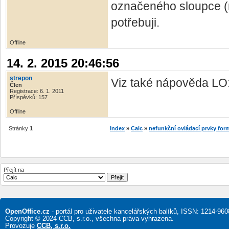
označeného sloupce (n
potřebuji.
Offline
14. 2. 2015 20:46:56
strepon
Viz také nápověda LO
Člen
Registrace: 6. 1. 2011
Příspěvků: 157
Offline
Stránky
1
Index
»
Calc
»
nefunkční ovládací prvky for
Přejít na
OpenOffice.cz
- portál pro uživatele kancelářských balíků, ISSN: 1214-960
Copyright © 2024 CCB, s.r.o., všechna práva vyhrazena.
Provozuje
CCB, s.r.o.