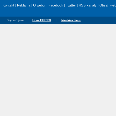
Kontakt
|
Reklama
|
O webu
|
Facebook
|
Twitter
|
RSS kanály
|
Obsah we
Doporučujeme
Linux EXPRES
|
Mandriva Linux