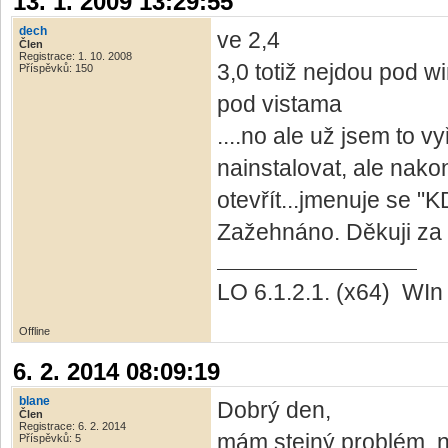
13. 1. 2009 13:29:55
dech
ve 2,4
Člen
Registrace: 1. 10. 2008
3,0 totiž nejdou pod w
Příspěvků: 150
pod vistama
....no ale už jsem to vy
nainstalovat, ale nak
otevřít...jmenuje se "K
Zažehnáno. Děkuji za
LO 6.1.2.1. (x64) WI
Offline
6. 2. 2014 08:09:19
blane
Dobrý den,
Člen
Registrace: 6. 2. 2014
mám stejný problém, na
Příspěvků: 5