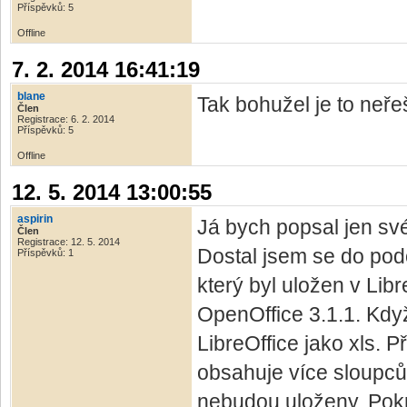
Příspěvků: 5
Offline
7. 2. 2014 16:41:19
blane
Tak bohužel je to neře
Člen
Registrace: 6. 2. 2014
Příspěvků: 5
Offline
12. 5. 2014 13:00:55
aspirin
Já bych popsal jen sv
Člen
Registrace: 12. 5. 2014
Dostal jsem se do pod
Příspěvků: 1
který byl uložen v Libr
OpenOffice 3.1.1. Když 
LibreOffice jako xls. 
obsahuje více sloupc
nebudou uloženy. Pokrač