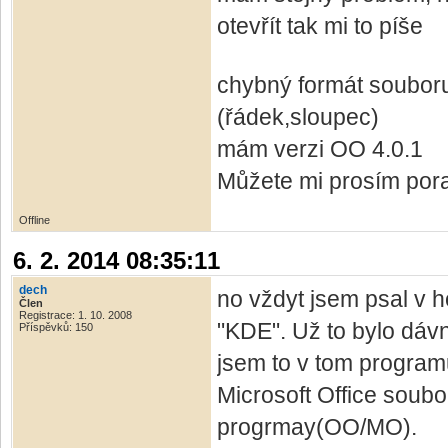
otevřít tak mi to píše
chybný formát soubor
(řádek,sloupec)
mám verzi OO 4.0.1
Můžete mi prosím poradi
Offline
6. 2. 2014 08:35:11
dech
no vždyt jsem psal v h
Člen
Registrace: 1. 10. 2008
"KDE". Už to bylo dávno
Příspěvků: 150
jsem to v tom program
Microsoft Office soubo
progrmay(OO/MO).