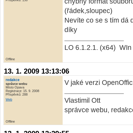
chybný formát souboru
Příspěvků: 150
(řádek,sloupec)
Nevíte co se s tím dá 
díky
LO 6.1.2.1. (x64) WI
Offline
13. 1. 2009 13:13:06
redakce
V jaké verzi OpenOffice
správce webu
Místo Opava
Registrace: 15. 9. 2008
Příspěvků: 288
Vlastimil Ott
Web
správce webu, redakc
Offline