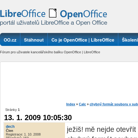
OO.cz
Stáhnout
Co je OpenOffice | LibreOffice
Školení
Fórum pro uživatele kancelářského balíku OpenOffice | LibreOffice
Index
»
Calc
»
chybný formát souboru v sub
Stránky
1
13. 1. 2009 10:05:30
dech
ježiš! mě nejde otevřít
Člen
Registrace: 1. 10. 2008