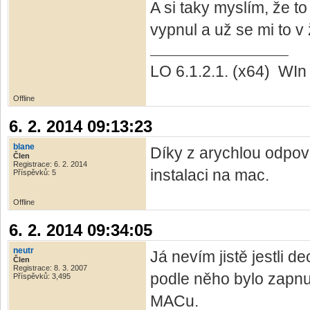
A si taky myslím, že t
vypnul a už se mi to v 
LO 6.1.2.1. (x64) WI
Offline
6. 2. 2014 09:13:23
blane
Díky z arychlou odpově
Člen
Registrace: 6. 2. 2014
instalaci na mac.
Příspěvků: 5
Offline
6. 2. 2014 09:34:05
neutr
Já nevím jistě jestli d
Člen
Registrace: 8. 3. 2007
podle něho bylo zapnut
Příspěvků: 3,495
MACu.