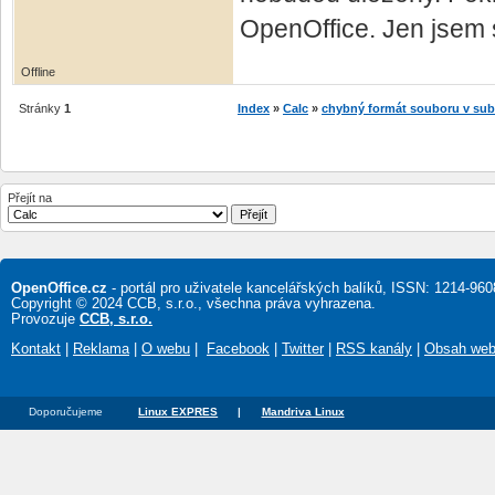
OpenOffice. Jen jsem s
Offline
Stránky
1
Index
»
Calc
»
chybný formát souboru v sub
Přejít na
OpenOffice.cz
- portál pro uživatele kancelářských balíků, ISSN: 1214-960
Copyright © 2024 CCB, s.r.o., všechna práva vyhrazena.
Provozuje
CCB, s.r.o.
Kontakt
|
Reklama
|
O webu
|
Facebook
|
Twitter
|
RSS kanály
|
Obsah we
Doporučujeme
Linux EXPRES
|
Mandriva Linux