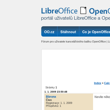
OO.cz
Stáhnout
Co je OpenOffice
Fórum pro uživatele kancelářského balíku OpenOffice | Li
Index
»
Calc
Stránky
1
1. 1. 2009 23:50:48
Bbronx
Nevíte někd
Člen
Registrace: 1. 1. 2009
Příspěvků: 1