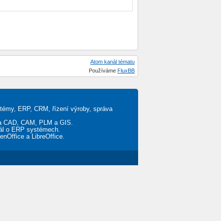
Atom kanál tématu
Používáme
FluxBB
stémy, ERP, CRM, řízení výroby, správa
ěta CAD, CAM, PLM a GIS.
tál o ERP systémech.
penOffice a LibreOffice.