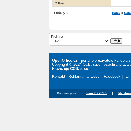
Offline
Stránky
1
Index
»
Calc
Přejít na
OpenOffice.cz
- portál pro uživatele kancelá
Copyright © 2024 CCB, s.r.o., všechna práva 
Provozuje
CCB, s.r.o.
Kontakt
|
Reklama
|
O webu
|
Facebook
|
Twit
Doporučujeme
Linux EXPRES
|
Mandriva