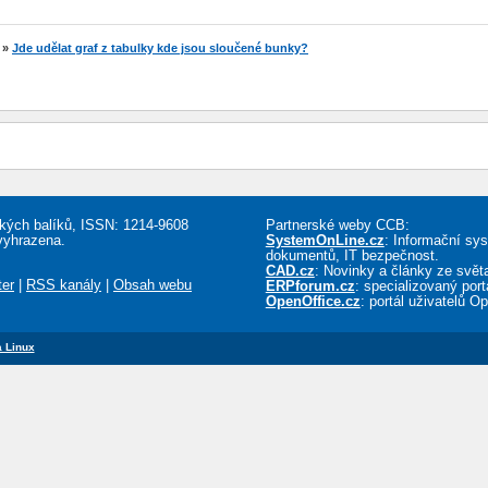
»
Jde udělat graf z tabulky kde jsou sloučené bunky?
řských balíků, ISSN: 1214-9608
Partnerské weby CCB:
vyhrazena.
SystemOnLine.cz
: Informační sy
dokumentů, IT bezpečnost.
CAD.cz
: Novinky a články ze sv
ter
|
RSS kanály
|
Obsah webu
ERPforum.cz
: specializovaný por
OpenOffice.cz
: portál uživatelů O
 Linux