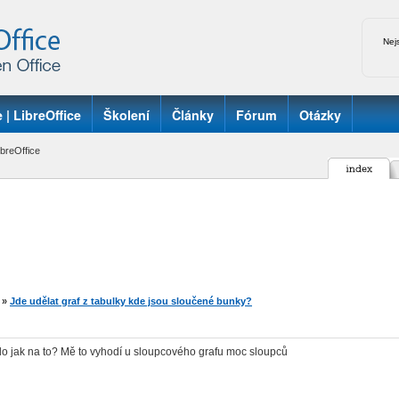
Nej
 | LibreOffice
Školení
Články
Fórum
Otázky
breOffice
»
Jde udělat graf z tabulky kde jsou sloučené bunky?
o jak na to? Mě to vyhodí u sloupcového grafu moc sloupců