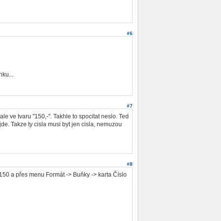
#6
ku...
#7
le ve tvaru "150,-". Takhle to spocitat neslo. Ted
jde. Takze ty cisla musi byt jen cisla, nemuzou
#8
te 150 a přes menu Formát -> Buňky -> karta Číslo