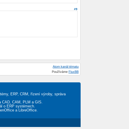
#9
Atom kanál tématu
Používáme
FluxBB
stémy, ERP, CRM, řízení výroby, správa
ěta CAD, CAM, PLM a GIS.
tál o ERP systémech.
penOffice a LibreOffice.