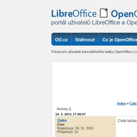
OO.cz
Stáhnout
Co je OpenOffice
Fórum pro uživatele kancelářského balíku OpenOffice | Li
Index
»
Calc
Stránky
1
14. 3. 2011 17:38:37
1luke
Ciste laick
Člen
Registrace: 20. 11. 2010
Příspěvků: 14