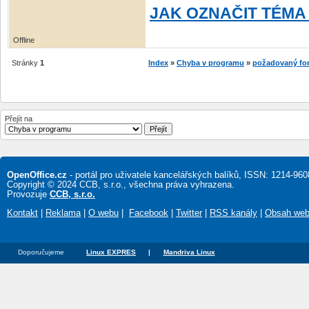
JAK OZNAČIT TÉMA
Offline
Stránky
1
Index
»
Chyba v programu
»
požadovaný for
Přejít na
OpenOffice.cz
- portál pro uživatele kancelářských balíků, ISSN: 1214-960
Copyright © 2024 CCB, s.r.o., všechna práva vyhrazena.
Provozuje
CCB, s.r.o.
Kontakt
|
Reklama
|
O webu
|
Facebook
|
Twitter
|
RSS kanály
|
Obsah we
Doporučujeme
Linux EXPRES
|
Mandriva Linux