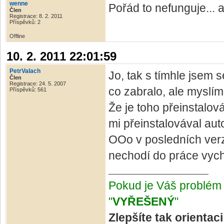
wenne
Pořád to nefunguje...
Člen
Registrace: 8. 2. 2011
Příspěvků: 2
Offline
10. 2. 2011 22:01:59
PetrValach
Jo, tak s tímhle jsem 
Člen
Registrace: 24. 5. 2007
co zabralo, ale myslím
Příspěvků: 561
Že je toho přeinstalov
mi přeinstalovával aut
OOo v posledních verzí
nechodí do práce vychr
Pokud je Váš problém 
"
VYŘEŠENÝ
"
Zlepšíte tak orientac