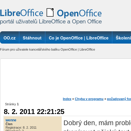
OO.cz
Stáhnout
Co je OpenOffice | LibreOffice
Školení
Fórum pro uživatele kancelářského balíku OpenOffice | LibreOffice
Index
»
Chyba v programu
»
požadovaný for
Stránky
1
8. 2. 2011 22:21:25
wenne
Dobrý den, mám problé
Člen
Registrace: 8. 2. 2011