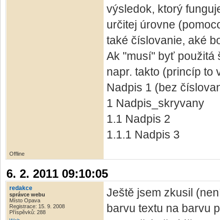
výsledok, ktorý fungu
určitej úrovne (pomoco
také číslovanie, aké b
Ak "musí" byť použitá 
napr. takto (princíp to
Nadpis 1 (bez číslovan
1 Nadpis_skryvany
1.1 Nadpis 2
1.1.1 Nadpis 3
Offline
6. 2. 2011 09:10:05
redakce
Ještě jsem zkusil (nen
správce webu
Místo Opava
barvu textu na barvu p
Registrace: 15. 9. 2008
Příspěvků: 288