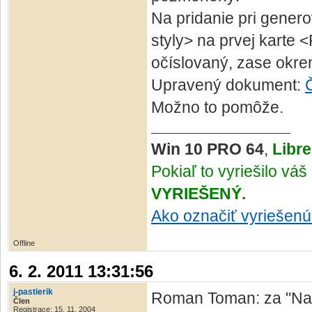
Na pridanie pri genero
styly> na prvej karte 
očíslovaný, zase okre
Upravený dokument:
Možno to pomôže.
Win 10 PRO 64
,
Libre
Pokiaľ to vyriešilo vá
VYRIEŠENÝ.
Ako označiť vyriešen
Offline
6. 2. 2011 13:31:56
j-pastierik
Roman Toman: za "Nadp
Člen
Registrace: 15. 11. 2004