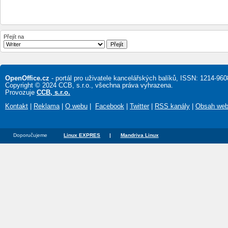
Přejít na
OpenOffice.cz
- portál pro uživatele kancelářských balíků, ISSN: 1214-960
Copyright © 2024 CCB, s.r.o., všechna práva vyhrazena.
Provozuje
CCB, s.r.o.
Kontakt
|
Reklama
|
O webu
|
Facebook
|
Twitter
|
RSS kanály
|
Obsah we
Doporučujeme
Linux EXPRES
|
Mandriva Linux