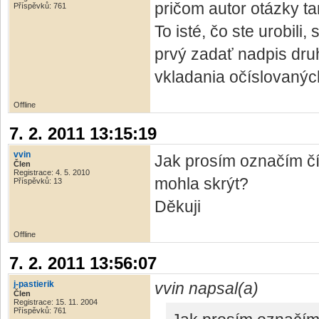
pričom autor otázky ta
Příspěvků: 761
To isté, čo ste urobili
prvý zadať nadpis druh
vkladania očíslovanýc
Offline
7. 2. 2011 13:15:19
vvin
Jak prosím označím čí
Člen
Registrace: 4. 5. 2010
mohla skrýt?
Příspěvků: 13
Děkuji
Offline
7. 2. 2011 13:56:07
j-pastierik
vvin napsal(a)
Člen
Registrace: 15. 11. 2004
Příspěvků: 761