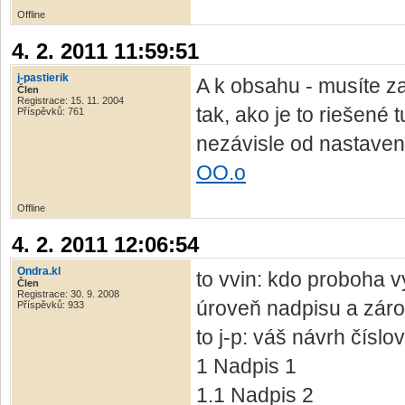
Offline
4. 2. 2011 11:59:51
j-pastierik
A k obsahu - musíte za
Člen
Registrace: 15. 11. 2004
tak, ako je to riešené
Příspěvků: 761
nezávisle od nastaven
OO.o
Offline
4. 2. 2011 12:06:54
Ondra.kl
to vvin: kdo proboha v
Člen
Registrace: 30. 9. 2008
úroveň nadpisu a zárov
Příspěvků: 933
to j-p: váš návrh čísl
1 Nadpis 1
1.1 Nadpis 2