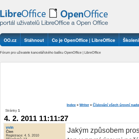
OO.cz
Stáhnout
Co je OpenOffice | LibreOffice
Školení
Fórum pro uživatele kancelářského balíku OpenOffice | LibreOffice
Index
»
Writer
»
Číslování všech úrovní nadp
Stránky
1
4. 2. 2011 11:11:27
vvin
Jakým způsobem prosí
Člen
Registrace: 4. 5. 2010