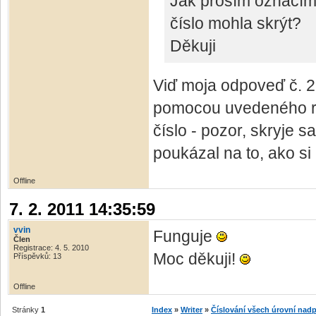
Jak prosím označím 
číslo mohla skrýt?
Děkuji
Viď moja odpoveď č. 2 
pomocou uvedeného roz
číslo - pozor, skryje s
poukázal na to, ako si
Offline
7. 2. 2011 14:35:59
vvin
Funguje
Člen
Registrace: 4. 5. 2010
Moc děkuji!
Příspěvků: 13
Offline
Stránky
1
Index
»
Writer
»
Číslování všech úrovní nadp