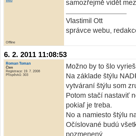
Web
samozřejmě vidět meze
Vlastimil Ott
správce webu, redakc
Offline
6. 2. 2011 11:08:53
Roman Toman
Možno by to šlo vyrieši
Člen
Registrace: 19. 7. 2008
Na základe štýlu NADP
Příspěvků: 303
vytváraní štýlu som zr
Potom stačí nastaviť 
pokiaľ je treba.
No a namiesto štýlu na
Očíslované budú všetk
pozmenený.