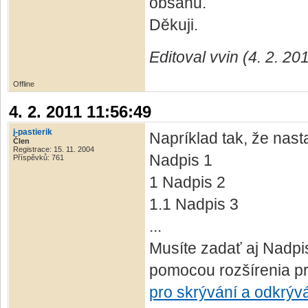
obsahu.
Děkuji.
Editoval vvin (4. 2. 20
Offline
4. 2. 2011 11:56:49
j-pastierik
Napríklad tak, že nast
Člen
Registrace: 15. 11. 2004
Nadpis 1
Příspěvků: 761
1 Nadpis 2
1.1 Nadpis 3
...
Musíte zadať aj Nadpis
pomocou rozšírenia pr
pro skrývání a odkrývá