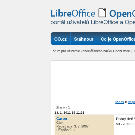
OO.cz
Stáhnout
Co je OpenOffice
Fórum pro uživatele kancelářského balíku OpenOffice | Li
Index
»
Impr
Stránky
1
13. 1. 2011 15:11:52
Caron
Dobrý deň.V
Člen
so zvukom.
Registrace: 3. 7. 2007
Příspěvků: 1