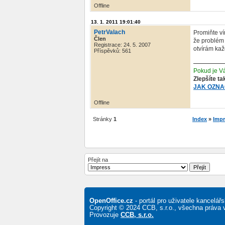
Offline
13. 1. 2011 19:01:40
PetrValach
Promiňte v
Člen
že problém 
Registrace: 24. 5. 2007
otvírám ka
Příspěvků: 561
Pokud je Vá
Zlepšíte ta
JAK OZNA
Offline
Stránky
1
Index
»
Impr
Přejít na
OpenOffice.cz
- portál pro uživatele kancelá
Copyright © 2024 CCB, s.r.o., všechna práva 
Provozuje
CCB, s.r.o.