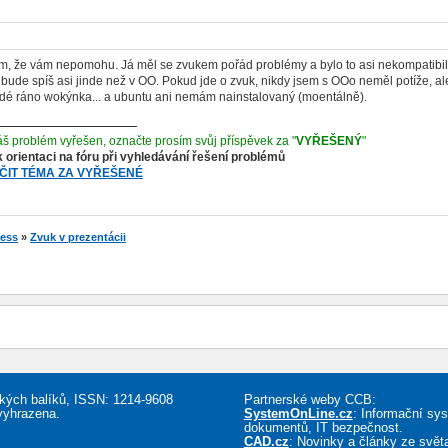
ím, že vám nepomohu. Já měl se zvukem pořád problémy a bylo to asi nekompatibil
bude spíš asi jinde než v OO. Pokud jde o zvuk, nikdy jsem s OOo neměl potíže, al
ždé ráno wokýnka... a ubuntu ani nemám nainstalovaný (moentálně).
š problém vyřešen, označte prosím svůj příspěvek za "
VYŘEŠENÝ
"
k orientaci na fóru při vyhledávání řešení problémů
ČIT TÉMA ZA VYŘEŠENÉ
ess
»
Zvuk v prezentácii
řských balíků, ISSN: 1214-9608
Partnerské weby CCB:
vyhrazena.
SystemOnLine.cz
: Informační sy
dokumentů, IT bezpečnost.
CAD.cz
: Novinky a články ze sv