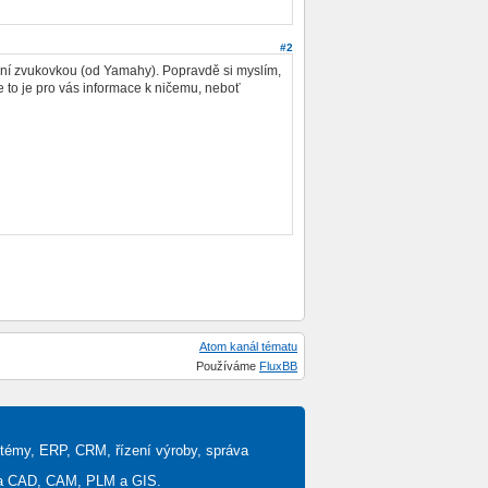
#2
ní zvukovkou (od Yamahy). Popravdě si myslím,
e to je pro vás informace k ničemu, neboť
Atom kanál tématu
Používáme
FluxBB
stémy, ERP, CRM, řízení výroby, správa
ěta CAD, CAM, PLM a GIS.