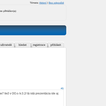
Témata:
Aktivní
|
Bez odpovědi
ste přihlášen(a)
#1
iež v OO.o /v.3.2/ tá istá prezentácia ide aj