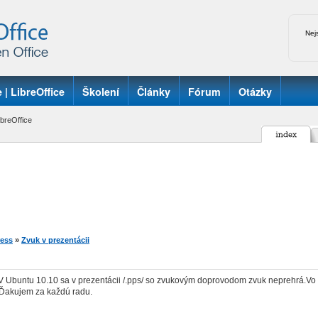
Nej
 | LibreOffice
Školení
Články
Fórum
Otázky
breOffice
ess
»
Zvuk v prezentácii
 Ubuntu 10.10 sa v prezentácii /.pps/ so zvukovým doprovodom zvuk neprehrá.Vo w7 t
Ďakujem za každú radu.