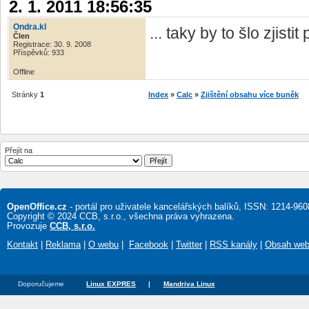
2. 1. 2011 18:56:35
Ondra.kl
... taky by to šlo zjist
Člen
Registrace: 30. 9. 2008
Příspěvků: 933
Offline
Stránky
1
Index
»
Calc
»
Zjištění obsahu více buněk
Přejít na
OpenOffice.cz
- portál pro uživatele kancelářských balíků, ISSN: 1214-960
Copyright © 2024 CCB, s.r.o., všechna práva vyhrazena.
Provozuje
CCB, s.r.o.
Kontakt
|
Reklama
|
O webu
|
Facebook
|
Twitter
|
RSS kanály
|
Obsah we
Doporučujeme
Linux EXPRES
|
Mandriva Linux