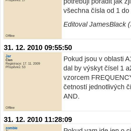
potřebuji poradit jak 
Příspěvků: 17
všechna čísla od 1 do
Editoval JamesBlack (
Offline
31. 12. 2010 09:55:50
Jar
Pokud jsou v oblasti A
Člen
Registrace: 17. 11. 2009
dal by výskyt čísel 1 a
Příspěvků: 53
vzorcem FREQUENCY a
četností jednotlivých č
AND.
Offline
31. 12. 2010 11:28:09
zombie
Pokud vam jde jen o ci