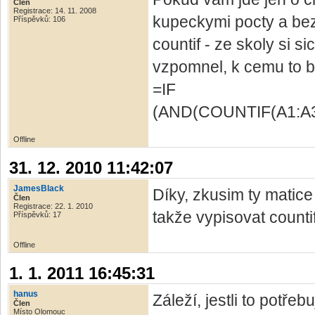
Člen
Registrace: 14. 11. 2008
kupeckymi pocty a bez
Příspěvků: 106
countif - ze skoly si s
vzpomnel, k cemu to b
=IF
(AND(COUNTIF(A1:A30
Offline
31. 12. 2010 11:42:07
JamesBlack
Díky, zkusim ty matice
Člen
Registrace: 22. 1. 2010
takže vypisovat countif
Příspěvků: 17
Offline
1. 1. 2011 16:45:31
hanus
Záleží, jestli to potře
Člen
Místo Olomouc