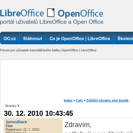
OO.cz
Stáhnout
Co je OpenOffice | LibreOffice
Školení
Fórum pro uživatele kancelářského balíku OpenOffice | LibreOffice
Index
»
Calc
»
Zjištění obsahu více buněk
Stránky
1
30. 12. 2010 10:43:45
JamesBlack
Zdravím,
Člen
Registrace: 22. 1. 2010