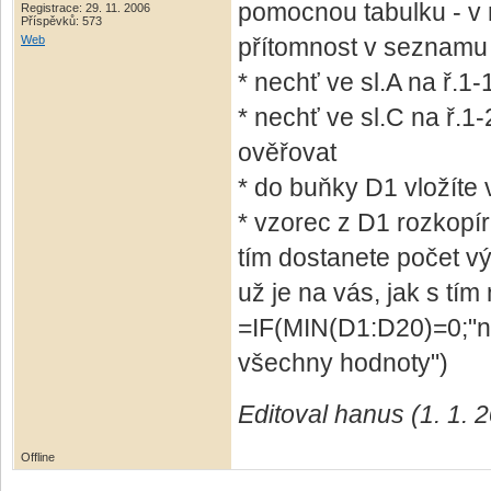
pomocnou tabulku - v n
Registrace: 29. 11. 2006
Příspěvků: 573
Web
přítomnost v seznamu 
* nechť ve sl.A na ř.1-
* nechť ve sl.C na ř.1-
ověřovat
* do buňky D1 vložít
* vzorec z D1 rozkopí
tím dostanete počet vý
už je na vás, jak s tím
=IF(MIN(D1:D20)=0;"n
všechny hodnoty")
Editoval hanus (1. 1. 
Offline