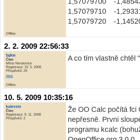
1,57079700 -1,4854
1,57079710 -1,2933
1,57079720 -1,1452
Offline
2. 2. 2009 22:56:33
fajkie
A co tím vlastně chtěl "
Člen
Místo Neratovice
Registrace: 10. 5. 2006
Příspěvků: 29
Web
Offline
10. 5. 2009 10:35:16
kalessin
Že OO Calc počítá fci 
Člen
Registrace: 9. 11. 2008
nepřesně. Prvni sloup
Příspěvků: 2
programu kcalc (bohu
OpenOffice.org 3.0.0