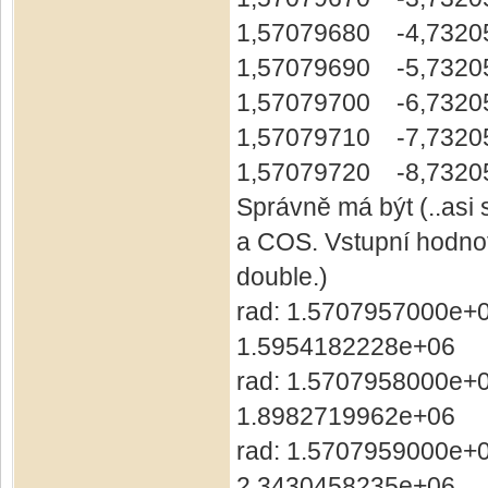
1,57079680 -4,7320
1,57079690 -5,7320
1,57079700 -6,7320
1,57079710 -7,7320
1,57079720 -8,7320
Správně má být (..asi
a COS. Vstupní hodnot
double.)
rad: 1.5707957000e+0
1.5954182228e+06
rad: 1.5707958000e+0
1.8982719962e+06
rad: 1.5707959000e+0
2.3430458235e+06