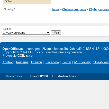
Offline
Stránky
1
Index
»
Chyba v programu
»
Chybny vypocet
Přejít na
OpenOffice.cz
- portál pro uživatele kancelářských balíků, ISSN: 1214-960
Copyright © 2024 CCB, s.r.o., všechna práva vyhrazena.
Provozuje
CCB, s.r.o.
Kontakt
|
Reklama
|
O webu
|
Facebook
|
Twitter
|
RSS kanály
|
Obsah we
Doporučujeme
Linux EXPRES
|
Mandriva Linux