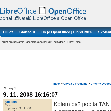
OO.cz
Stáhnout
Co je OpenOffice | LibreOffice
Školení
Fórum pro uživatele kancelářského balíku OpenOffice | LibreOffice
Index
»
Chyba v programu
»
Chybny vypocet
Stránky
1
9. 11. 2008 16:16:07
kalessin
Kolem pi/2 pocita TAN 
Člen
Registrace: 9. 11. 2008