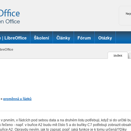
Nej
 | LibreOffice
Školení
Články
Fórum
Otázky
breOffice
»
proměnná u řádků
, v prvním, v řádcích pod sebou data a na druhém listu potřebuji, když si do určité b
k řečeno - např. v buňce A2 budu mít číslo 5 a do buňky C7 potřebuji zobrazit obsah z
uňce A2. Opravdu nevím, jak to zapsat, popř. jaká funkce je k tomu určená!?Díky