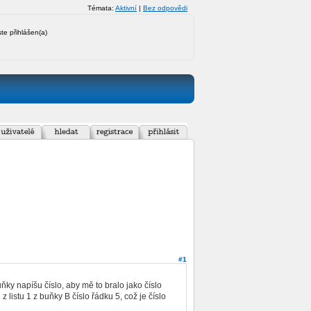
Témata:
Aktivní
|
Bez odpovědi
ste přihlášen(a)
#1
uňky napíšu číslo, aby mě to bralo jako číslo
 listu 1 z buňky B číslo řádku 5, což je číslo