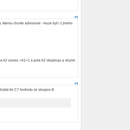
#2
 kterou chcete adresovat - muze byt i z jineho
pole A2 vzorec =A1+1 a pole A2 okopiruju a vlozim
#3
2 dodat do C7 hodnotu ze sloupce B.