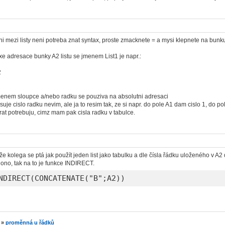
i mezi listy neni potreba znat syntax, proste zmacknete = a mysi klepnete na bunku,
xe adresace bunky A2 listu se jmenem List1 je napr.:
2
menem sloupce a/nebo radku se pouziva na absolutni adresaci
suje cislo radku nevim, ale ja to resim tak, ze si napr. do pole A1 dam cislo 1, do 
krat potrebuju, cimz mam pak cisla radku v tabulce.
že kolega se ptá jak použít jeden list jako tabulku a dle čísla řádku uloženého v A
 ono, tak na to je funkce INDIRECT.
NDIRECT(CONCATENATE("B";A2))
»
proměnná u řádků