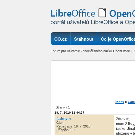
OO.cz
Stáhnout
Co je OpenOffice
Fórum pro uživatele kancelářského balíku OpenOffice | Li
Index
»
Calc
Stránky
1
19. 7. 2010 11:44:57
fadrnym
Zdravím,
Člen
mám 2 listy
Registrace: 19. 7. 2010
řádku. Jina
Příspěvků: 1
uložené v b