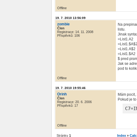
Offline
19. 7. 2010 13:56:09
zombie
Na prepinan
Člen
listu.
Registrace: 14. 11. 2008
Jinak synta
Příspěvků: 106
=List1.A2
=List1.$A$
=List1.A$2
=List1.$A2
$ pred pis
Jak se adre
pod to koli
Offline
19. 7. 2010 19:55:46
Orinh
Mám pocit, 
Člen
Pokud je to
Registrace: 20. 6. 2006
Příspěvků: 17
C7=I
Offline
Stránky
1
Index
»
Calc