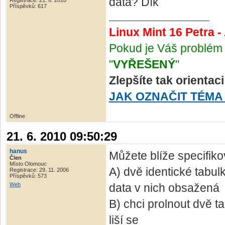
data? Dík
Registrace: 21. 6. 2010
Příspěvků: 617
Linux Mint 16 Petra 
Pokud je Váš problém 
"
VYŘEŠENÝ
"
Zlepšíte tak orientac
JAK OZNAČIT TÉMA
Offline
21. 6. 2010 09:50:29
hanus
Můžete blíže specifiko
Člen
Místo Olomouc
A) dvě identické tabul
Registrace: 29. 11. 2006
Příspěvků: 573
Web
data v nich obsažená
B) chci prolnout dvě t
liší se