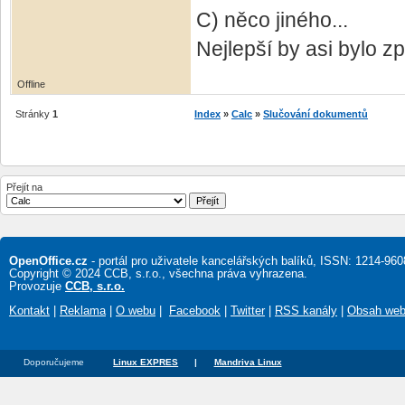
C) něco jiného...
Nejlepší by asi bylo zp
Offline
Stránky
1
Index
»
Calc
»
Slučování dokumentů
Přejít na
OpenOffice.cz
- portál pro uživatele kancelářských balíků, ISSN: 1214-960
Copyright © 2024 CCB, s.r.o., všechna práva vyhrazena.
Provozuje
CCB, s.r.o.
Kontakt
|
Reklama
|
O webu
|
Facebook
|
Twitter
|
RSS kanály
|
Obsah we
Doporučujeme
Linux EXPRES
|
Mandriva Linux