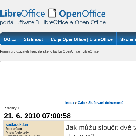
OO.cz
Stáhnout
Co je OpenOffice | LibreOffice
Školení
Fórum pro uživatele kancelářského balíku OpenOffice | LibreOffice
Index
»
Calc
»
Slučování dokumentů
Stránky
1
21. 6. 2010 07:00:58
sedlacekdan
Jak můžu sloučit dvě 
Moderátor
Místo Nehvizdy