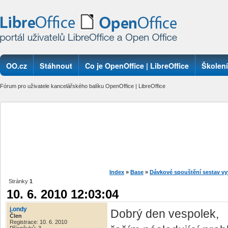
OO.cz
Stáhnout
Co je OpenOffice | LibreOffice
Školení
Fórum pro uživatele kancelářského balíku OpenOffice | LibreOffice
Index
»
Base
»
Dávkové spouštění sestav vy
Stránky
1
10. 6. 2010 12:03:04
j.ondy
Dobrý den vespolek,
Člen
Registrace: 10. 6. 2010