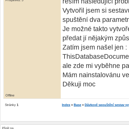
řeším následující prob
Příspěvků: 3
Vytvořil jsem si sesta
spuštění dva parametr
Je možné takto vytvoř
předat jí nějakým způ
Zatím jsem našel jen :
ThisDatabaseDocume
ale zde mi vyběhne pa
Mám nainstalovánu ver
Děkuji moc
Offline
Stránky
1
Index
»
Base
»
Dávkové spouštění sestav vy
Přejít na