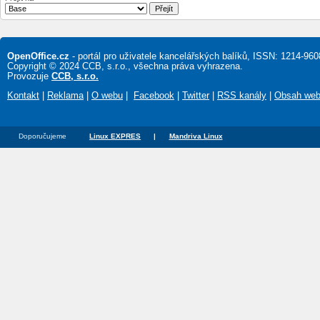
OpenOffice.cz
- portál pro uživatele kancelářských balíků, ISSN: 1214-960
Copyright © 2024 CCB, s.r.o., všechna práva vyhrazena.
Provozuje
CCB, s.r.o.
Kontakt
|
Reklama
|
O webu
|
Facebook
|
Twitter
|
RSS kanály
|
Obsah we
Doporučujeme
Linux EXPRES
|
Mandriva Linux