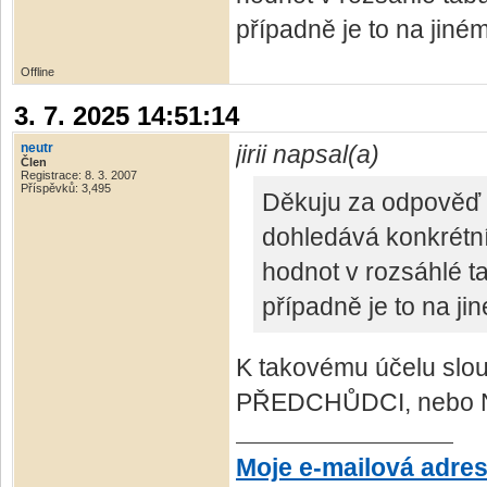
případně je to na jiném 
Offline
3. 7. 2025 14:51:14
neutr
jirii napsal(a)
Člen
Registrace: 8. 3. 2007
Příspěvků: 3,495
Děkuju za odpověď a 
dohledává konkrétní
hodnot v rozsáhlé t
případně je to na jiné
K takovému účelu slo
PŘEDCHŮDCI, nebo 
Moje e-mailová adre