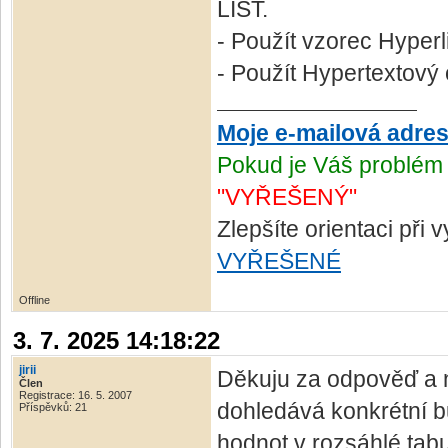
LIST.
- Použít vzorec Hype
- Použít Hypertextový
Moje e-mailová adre
Pokud je Váš problém 
"VYŘEŠENÝ"
Zlepšíte orientaci při
VYŘEŠENÉ
Offline
3. 7. 2025 14:18:22
jirii
Děkuju za odpověď a na
Člen
Registrace: 16. 5. 2007
dohledává konkrétní b
Příspěvků: 21
hodnot v rozsáhlé tab