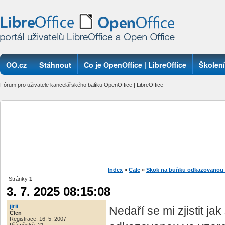
OO.cz
Stáhnout
Co je OpenOffice | LibreOffice
Školení
Fórum pro uživatele kancelářského balíku OpenOffice | LibreOffice
Index
»
Calc
»
Skok na buňku odkazovanou 
Stránky
1
3. 7. 2025 08:15:08
jirii
Nedaří se mi zjistit j
Člen
Registrace: 16. 5. 2007