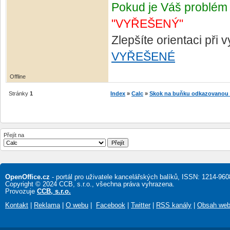
Pokud je Váš problém 
"VYŘEŠENÝ"
Zlepšíte orientaci při
VYŘEŠENÉ
Offline
Stránky
1
Index
»
Calc
»
Skok na buňku odkazovanou 
Přejít na
OpenOffice.cz
- portál pro uživatele kancelářských balíků, ISSN: 1214-960
Copyright © 2024 CCB, s.r.o., všechna práva vyhrazena.
Provozuje
CCB, s.r.o.
Kontakt
|
Reklama
|
O webu
|
Facebook
|
Twitter
|
RSS kanály
|
Obsah we