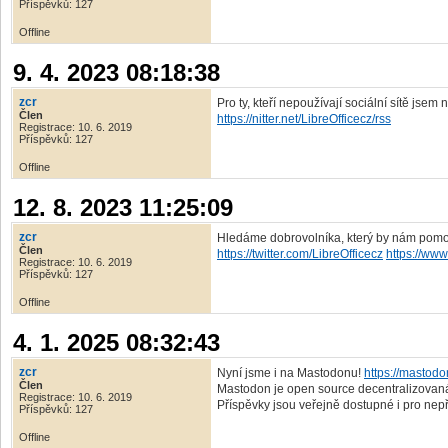
Příspěvků: 127
Offline
9. 4. 2023 08:18:38
zcr
Pro ty, kteří nepoužívají sociální sítě jsem
Člen
https://nitter.net/LibreOfficecz/rss
Registrace: 10. 6. 2019
Příspěvků: 127
Offline
12. 8. 2023 11:25:09
zcr
Hledáme dobrovolníka, který by nám pomohl
Člen
https://twitter.com/LibreOfficecz
https://www
Registrace: 10. 6. 2019
Příspěvků: 127
Offline
4. 1. 2025 08:32:43
zcr
Nyní jsme i na Mastodonu!
https://mastod
Člen
Mastodon je open source decentralizovaná 
Registrace: 10. 6. 2019
Příspěvky jsou veřejně dostupné i pro nepř
Příspěvků: 127
Offline