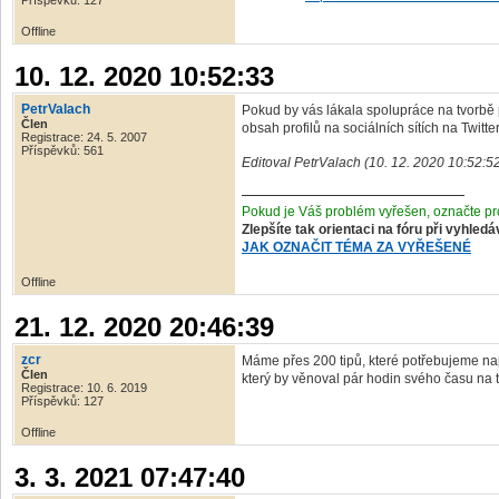
Příspěvků: 127
Offline
10. 12. 2020 10:52:33
PetrValach
Pokud by vás lákala spolupráce na tvorbě pr
Člen
obsah profilů na sociálních sítích na Twitt
Registrace: 24. 5. 2007
Příspěvků: 561
Editoval PetrValach (10. 12. 2020 10:52:5
Pokud je Váš problém vyřešen, označte pro
Zlepšíte tak orientaci na fóru při vyhled
JAK OZNAČIT TÉMA ZA VYŘEŠENÉ
Offline
21. 12. 2020 20:46:39
zcr
Máme přes 200 tipů, které potřebujeme nap
Člen
který by věnoval pár hodin svého času na t
Registrace: 10. 6. 2019
Příspěvků: 127
Offline
3. 3. 2021 07:47:40