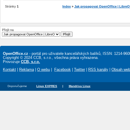
Stránky
1
Index
»
Jak propagovat OpenOffice | LibreO
Přejít na
OpenOffice.cz
- portál pro uživatele kancelářských balíků, ISSN: 1214-960
Copyright © 2024 CCB, s.r.o., všechna práva vyhrazena.
Provozuje
CCB, s.r.o.
Kontakt
|
Reklama
|
O webu
|
Facebook
|
Twitter
|
RSS kanály
|
Obsah we
Doporučujeme
Linux EXPRES
|
Mandriva Linux