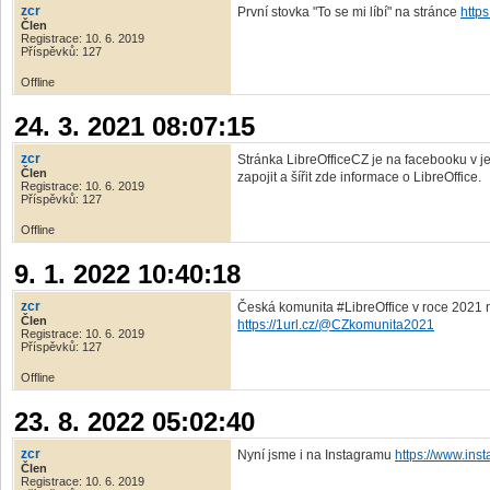
zcr
První stovka "To se mi líbí" na stránce
http
Člen
Registrace: 10. 6. 2019
Příspěvků: 127
Offline
24. 3. 2021 08:07:15
zcr
Stránka LibreOfficeCZ je na facebooku v j
Člen
zapojit a šířit zde informace o LibreOffice.
Registrace: 10. 6. 2019
Příspěvků: 127
Offline
9. 1. 2022 10:40:18
zcr
Česká komunita #LibreOffice v roce 2021 nel
Člen
https://1url.cz/@CZkomunita2021
Registrace: 10. 6. 2019
Příspěvků: 127
Offline
23. 8. 2022 05:02:40
zcr
Nyní jsme i na Instagramu
https://www.inst
Člen
Registrace: 10. 6. 2019