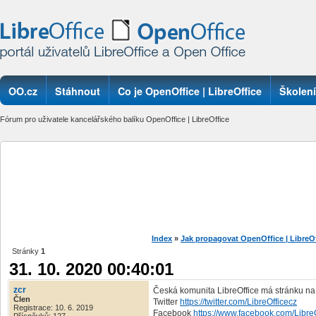
OO.cz
Stáhnout
Co je OpenOffice | LibreOffice
Školení
Fórum pro uživatele kancelářského balíku OpenOffice | LibreOffice
Index
»
Jak propagovat OpenOffice | LibreO
Stránky
1
31. 10. 2020 00:40:01
zcr
Česká komunita LibreOffice má stránku na T
Člen
Twitter
https://twitter.com/LibreOfficecz
Registrace: 10. 6. 2019
Facebook
https://www.facebook.com/Libre