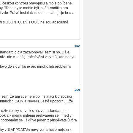
l českou kontrolu pravopisu a moje oblíbené
y. Třeba by to mohlo být jakési vodítko pro
 zde. Právě instalační soubor stahuji, je to cca
ni s UBUNTU, ani s OO 3 nejsou absolutně
#52
 standard.dic a zazálohoval jsem si ho. Dále
ře, ale v konfigurační větvi verze 3, kde nebyl.
slovo do slovníku je pro mnoho lidí problém s
#53
 jsem, že ani zde není po instalaci k dispozici
tribucích (SUN a Novell). Ještě upozorňuji, že
u uživatelský slovník s názvem standard.dic
book a k mému milému překvapení se ihned v
podobném se již dříve jeden z přispěvatelů fóra
níky v %APPDATA% nevytvoří a tudíž nejsou k