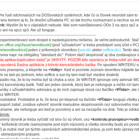
re ľudí odchovaných na DOSovských systémoch, kde čo si človek neurobil sám to n
ranu beriem aj to, že dnešní užívatelia PC sú tak trochu rozmaznaní a nechce sa i
rik:
Myslím že to v záplatách nebude. Mal som nainštalovanú OOo 3 na xpcz sp2 a t
 ani na xpcz sp3. Ale už funguje.
------------------------------------------------------------------------------
experimentovaní som dospel k nasledujúcemu riešeniu. Je veľmi jednoduché. Stač
en office.org\3\user\wordbook\]
(pod "užívateľom" si treba predstaviť svoj účet v P
re\wordbook\cs\]
jeden z prítomných slovníkov (
sun.dic
alebo
soffice.dic)
. Tento sk
enia napr. na obligátny "standard.dic". Potom stačí skopírovať aj oba zostávajúce
ta aplikací(aplication data)" je SKRYTÝ. POZOR túto operáciu je treba robiť pri d
spustená žiadna aplikácie z tohoto kancelárskeho balíka
. Po spustení WRITERU sa
trolu pravopisu, a klepnite na
<Volby>
. Keď si pozriete zoznam slovníkov nájdete tam 
e sú tam po jednom, lebo soffice a sun by tam mali byť vlastne dvakrát.
padlo ma, že to by mohla byť tá chyba a síce, že WRITER ignoruje celý adresár W
ný kancelársky balík. Totiž ani jeden slovník, ktorý tam je nefunguje a môže ich tam
vníky z užívateľského adresára aj do nich zapisuje slová cez tlačítko
<Přidat>
, ale
cez WRITER.
podstatné. Podstatné je to, že teraz pri klepnutí na tlačidlo
<Přidat>
fungujú všetky 
spoň zatiaľ, zostáva vytvoriť slovník manuálne skopírovaním cez súborového manag
ozname, ale nefunguje ani keď je povolený a ani sa nezapíše na disk. Toto je ods
námok:
orený slovník je treba vyčistiť od slov čo sú vňom, cez
<kontrolu pravopisu>
/
<vol
 koľkokrát chcete (samozrejme pod iným názvom) a všetky slovníky budú po povol
či je nutné mať pri týchto operáciách administrátorské práva, ja som tieto úpravy rob
 s obmedzenými právami.