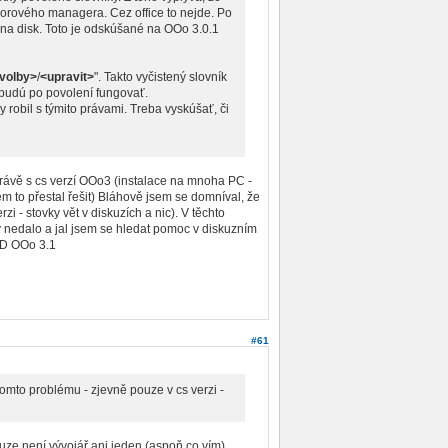
orového managera. Cez office to nejde. Po
 na disk. Toto je odskúšané na OOo 3.0.1
volby>
/
<upravit>
". Takto vyčistený slovník
budú po povolení fungovať.
y robil s týmito právami. Treba vyskúšať, či
rávě s cs verzí OOo3 (instalace na mnoha PC -
m to přestal řešit) Bláhově jsem se domníval, že
i - stovky vět v diskuzích a nic). V těchto
dy nedalo a jal jsem se hledat pomoc v diskuzním
OD OOo 3.1
#61
tomto problému - zjevně pouze v cs verzi -
skuze není vývojář ani jeden (aspoň co vím).