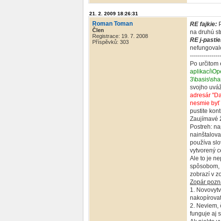
21. 2. 2009 18:26:31
Roman Toman
RE fajkie:
P
Člen
na druhú st
Registrace: 19. 7. 2008
RE j-pastie
Příspěvků: 303
nefungovalo
---------------
Po určitom 
aplikací\Op
3\basis\sha
svojho uváž
adresár "Da
nesmie byť 
pustite kon
Zaujímavé ž
Postreh: na
nainštalova
používa slo
vytvorený 
Ale to je ne
spôsobom, a
zobrazí v z
Zopár poz
1. Novovytv
nakopírovať
2. Neviem, 
funguje aj