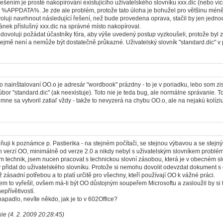
Řešením je prosté nakopírování existujícího uživatelského slovníku xxx.dic (nebo ví
%APPDATA%. Je zde ale problém, protože tato úloha je bohužel pro většinu méně z
voluji navrhnout následující řešení, než bude provedena oprava, stačil by jen jednod
ránek příslušný xxx.dic na správné místo nakopíroval.
 dovoluji požádat účastníky fóra, aby výše uvedený postup vyzkoušeli, protože byl
ejmě není a nemůže být dostatečně průkazné. Uživatelský slovník "standard.dic" v 
po nainštalovaní OO.o je adresár "wordbook" prázdny - to je v poriadku, lebo som zis
súbor "standard.dic" (ak neexistuje). Toto nie je teda bug, ale normálne správanie. 
ne sa vytvoril zatiaľ vždy - takže to nevyzerá na chybu OO.o, ale na nejakú kolízi
uji k poznámce p. Pastierika - na stejném počítači, se stejnou výbavou a se stej
 verzí OO, minimálně od verze 2.0 a nikdy nebyl s uživatelským slovníkem problém. 
m technik, jsem nucen pracovat s technickou slovní zásobou, která je v obecném s
přidat do uživatelského slovníku. Protože si nemohu dovolit odevzdat dokument s 
ž zásadní potřebou a to platí určitě pro všechny, kteří používají OO k vážné práci.
em to vyřešil, ovšem má-li být OO důstojným soupeřem Microsoftu a zasloužil by si
epřívětivostí.
apadlo, nevíte někdo, jak je to v 602Office?
kie (4. 2. 2009 20:28:45)