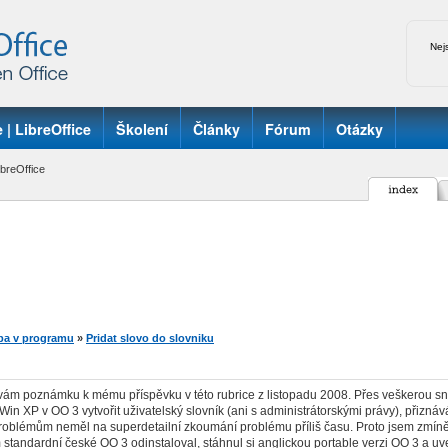
Nej
 | LibreOffice
Školení
Články
Fórum
Otázky
breOffice
ba v programu
»
Pridat slovo do slovniku
ávám poznámku k mému příspěvku v této rubrice z listopadu 2008. Přes veškerou 
Win XP v OO 3 vytvořit uživatelský slovník (ani s administrátorskými právy), přiz
oblémům neměl na superdetailní zkoumání problému příliš času. Proto jsem zmíně
m standardní české OO 3 odinstaloval, stáhnul si anglickou portable verzi OO 3 a u