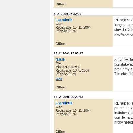
Offline
5. 2. 2009 05:32:00
j-pastierik
RE fajkie: 
Člen
funguje - a
Registrace: 15. 11. 2004
slov do týc
Příspěvků: 761
ako WXP, čo
Offline
12. 2. 2009 23:08:17
fajkie
Slovníky do
Člen
konstatovat
Místo Neratovice
problémy s 
Registrace: 10. 5. 2006
Tím chci ří
Příspěvků: 29
Web
Offline
13. 2. 2009 06:29:33
j-pastierik
RE fajkie: 
Člen
prechode z 
Registrace: 15. 11. 2004
inštaloval t
Příspěvků: 761
som to inšt
nikdy nebol
Offline