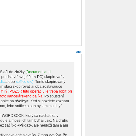
#60
Stačí do zložky
[Document and
 predstaviť svoj účet v PC) skopírovať z
dic
alebo
soffice.dic)
. Tento skopírovaný
om stačí skopírovať aj oba zostávajúce
YTÝ. POZOR túto operáciu je treba robiť pri
hoto kancelárskeho balíka
. Po spustení
epnite na
<Volby>
. Keď si pozriete zoznam
nom, lebo soffice a sun by tam mali byť
esár WORDBOOK, ktorý sa nachádza v
nguje a môže ich tam byť aj tisíc. Na druhú
ez tlačítko
<Přidat>
, ale neuloží tam a ani
tky povolené slovníky. Z toho vyplýva, že