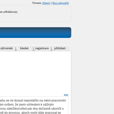
Témata:
Aktivní
|
Bez odpovědi
ste přihlášen(a)
#51
snahu se mi dosud nepodařilo na mém pracovním
návám ovšem, že jsem vzhledem k vážným
nou záležitost před pár dny dočasně ukončil s
vedl do provozu, abych mohl dále pracovat se