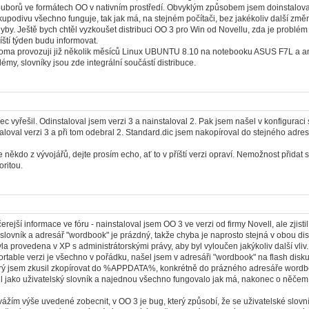
uborů ve formátech OO v nativním prostředí. Obvyklým způsobem jsem doinstalova
upodivu všechno funguje, tak jak má, na stejném počítači, bez jakékoliv další změn
yby. Ještě bych chtěl vyzkoušet distribuci OO 3 pro Win od Novellu, zda je problém i
říští týden budu informovat.
doma provozuji již několik měsíců Linux UBUNTU 8.10 na notebooku ASUS F7L a a
émy, slovníky jsou zde integrální součástí distribuce.
ec vyřešil. Odinstaloval jsem verzi 3 a nainstaloval 2. Pak jsem našel v konfiguraci
aloval verzi 3 a při tom odebral 2. Standard.dic jsem nakopíroval do stejného adresá
e někdo z vývojářů, dejte prosím echo, ať to v příští verzi opraví. Nemožnost přidat 
oritou.
rejší informace ve fóru - nainstaloval jsem OO 3 ve verzi od firmy Novell, ale zjistil
 slovník a adresář "wordbook" je prázdný, takže chyba je naprosto stejná v obou dis
yla provedena v XP s administrátorskými právy, aby byl vyloučen jakýkoliv další vliv.
ortable verzi je všechno v pořádku, našel jsem v adresáři "wordbook" na flash disk
který jsem zkusil zkopírovat do %APPDATA%, konkrétně do prázného adresáře word
l jako uživatelský slovník a najednou všechno fungovalo jak má, nakonec o něčem 
ážím výše uvedené zobecnit, v OO 3 je bug, který způsobí, že se uživatelské slov