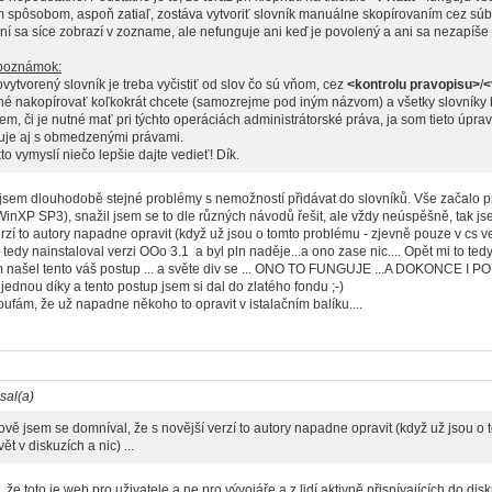
m spôsobom, aspoň zatiaľ, zostáva vytvoriť slovník manuálne skopírovaním cez súb
ní sa síce zobrazí v zozname, ale nefunguje ani keď je povolený a ani sa nezapíše
poznámok:
vytvorený slovník je treba vyčistiť od slov čo sú vňom, cez
<kontrolu pravopisu>
/
<
né nakopírovať koľkokrát chcete (samozrejme pod iným názvom) a všetky slovníky 
em, či je nutné mať pri týchto operáciách administrátorské práva, ja som tieto úprav
guje aj s obmedzenými právami.
to vymyslí niečo lepšie dajte vedieť! Dík.
jsem dlouhodobě stejné problémy s nemožností přidávat do slovníků. Vše začalo p
WinXP SP3), snažil jsem se to dle různých návodů řešit, ale vždy neúspěšně, tak jse
erzí to autory napadne opravit (když už jsou o tomto problému - zjevně pouze v cs verz
tedy nainstaloval verzi OOo 3.1 a byl pln naděje...a ono zase nic.... Opět mi to te
m našel tento váš postup ... a světe div se ... ONO TO FUNGUJE ...A DOKONCE I P
 jednou díky a tento postup jsem si dal do zlatého fondu ;-)
oufám, že už napadne někoho to opravit v istalačním balíku....
sal(a)
hově jsem se domníval, že s novější verzí to autory napadne opravit (když už jsou o 
vět v diskuzích a nic) ...
 že toto je web pro uživatele a ne pro vývojáře a z lidí aktivně přispívajících do di