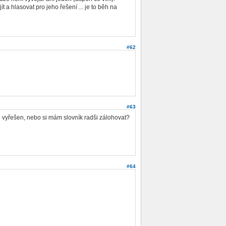
t a hlasovat pro jeho řešení ... je to běh na
#62
#63
e vyřešen, nebo si mám slovník radši zálohovat?
#64