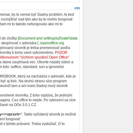
#59
emal, by to nemal byť žiadny problém. Aj keď
m rozmýšľať nad tým ako by to mohlo fungovať.
am mi to takisto nefungovalo ako mi to
í do zložky
[Document and settings\užívateľ\data
C) skopírovať z adresára
[..\openoffice.org
opírovaný slovník je treba premenovať podľa
 slovníky k tomu vami vytvorenému.
POZOR
eaktivovanom "rýchlom spustení Open Office"
 stane zaujímavá vec. Otvorte nejaký súbor a
toto: soffice, standard, sun a ignorelist.
ORDBOOK, ktorý sa nachádza v adresári, kde je
 byť aj tisíc. Na druhú stranu síce program
 neuloží tam a ani inam žiadny nový slovník
povolené slovníky. Z toho vyplýva, že jediným
era. Cez office to nejde. Po vytvorení sa síce
kúšané na OOo 3.0.1 CZ.
by>
/
<upravit>
". Takto vyčistený slovník je možné
ení fungovať.
il s týmito právami. Treba vyskúšať, či to