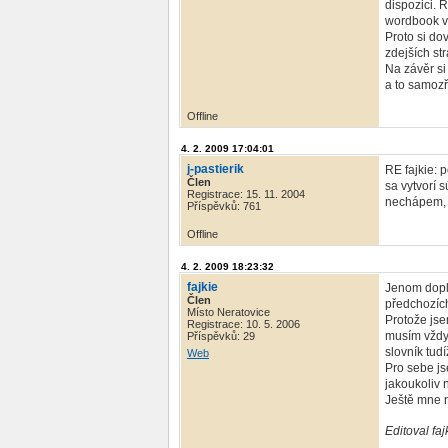
dispozici. 
wordbook v 
Proto si do
zdejších st
Na závěr si
a to samozř
Offline
4. 2. 2009 17:04:01
j-pastierik
RE fajkie: 
Člen
sa vytvorí 
Registrace: 15. 11. 2004
nechápem, m
Příspěvků: 761
Offline
4. 2. 2009 18:23:32
fajkie
Jenom doplň
Člen
předchozích
Místo Neratovice
Protože jse
Registrace: 10. 5. 2006
musím vždy 
Příspěvků: 29
slovník tudí
Web
Pro sebe js
jakoukoliv n
Ještě mne n
Editoval faj