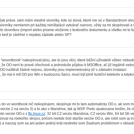
však práve, sám mám vlastné slovníky, kde sú slová, ktoré nie sú v štandardnom slov
 slovníky nemienim pri každej reinštalácii vytvárať nanovo, vždy sa mi skopírovali 
hto slovníkov (import alebo priame vloženie z textového dokumentu a všetko mi to fu
 keď je zádrhel v nejakej záplate alebo SP?
 "woordbook" nakopírovat jdou, ale to jsou věci, které běžní uživatelé vůbec nebudou
, že OO není to pravé ořechové a jednoduše půjdou k MSOffice, ať již legálně neb
OO naštěstí žádné nejsou, slovníky jsou implemetovány již v základní instalaci
ci, že má-li mít OO pro Win v budoucnu šanci, musí být plně funkční kdekoliv a kdyko
ja do vo wordbook nič nekopírujem, skopíruje mi to tam automaticky OO.o, ak som mal 
verzie 2 na verziu 3) a to ako v Mandrive, tak aj WXP. Preto opakovane tvrdím, že 
ieto verzie OO.o z
ftp.linux.cz
: 32 bit CZ verziu Mandriva, CZ verziu Win, 64 bit SK v
aloval na niekoľko strojov, pričom niekde boli staršie verzie OO.o, ale robil som aj 
) a naozaj som sa ani jeden jediný krát nestretol som žiadnym problémom v oblasti