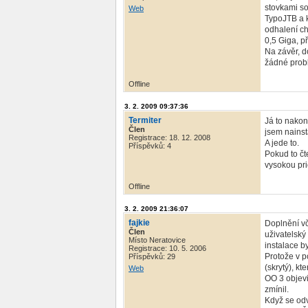
stovkami so
Web
TypoJTB a k
odhalení ch
0,5 Giga, p
Na závěr, 
žádné probl
Offline
3. 2. 2009 09:37:36
Termiter
Já to nakon
Člen
jsem nainst
Registrace: 18. 12. 2008
A jede to.
Příspěvků: 4
Pokud to čt
vysokou pri
Offline
3. 2. 2009 21:36:07
fajkie
Doplnění vče
Člen
uživatelský
Místo Neratovice
instalace b
Registrace: 10. 5. 2006
Protože v p
Příspěvků: 29
(skrytý), 
Web
OO 3 objevi
zmínil.
Když se odv