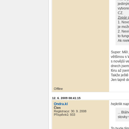
jediný
vytvore
CZ.
Zopár 
1. Novo
je mož
2. Nevi
to fun
Ak niek
Super: Měl 
většinou s 
s novější v
dnech jsem 
fóru až jse
Takže ještě
Jen tajně d
Offline
12. 6. 2009 08:41:15
Ondra.kl
hejkrlik nap
Člen
Registrace: 30. 9. 2008
... Blá
Příspěvků: 933
stovky 
To bude tím,