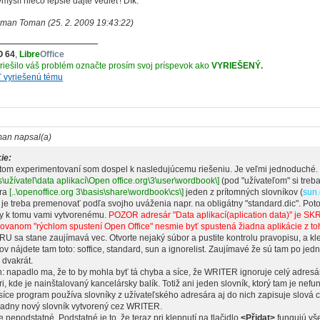
myslí niečo lepšie dajte vedieť! Dík.
oman Toman (25. 2. 2009 19:43:22)
O 64
,
Libre
Office
yriešilo váš problém označte prosím svoj príspevok ako
VYRIEŠENÝ.
ť vyriešenú tému
an napsal(a)
ie:
itom experimentovaní som dospel k nasledujúcemu riešeniu. Je veľmi jednoduché. 
s\užívateľ\data aplikací\Open office.org\3\user\wordbook\]
(pod "užívateľom" si treba
ra
[..\openoffice.org 3\basis\share\wordbook\cs\]
jeden z prítomných slovníkov (
sun.
 je treba premenovať podľa svojho uváženia napr. na obligátny "standard.dic". Pot
ky k tomu vami vytvorenému.
POZOR adresár "Data aplikací(aplication data)" je SKR
vovanom "rýchlom spustení Open Office" nesmie byť spustená žiadna aplikácie z to
U sa stane zaujímavá vec. Otvorte nejaký súbor a pustite kontrolu pravopisu, a kl
ov nájdete tam toto: soffice, standard, sun a ignorelist. Zaujímavé že sú tam po jed
 dvakrát.
h: napadlo ma, že to by mohla byť tá chyba a síce, že WRITER ignoruje celý adr
i, kde je nainštalovaný kancelársky balík. Totiž ani jeden slovník, ktorý tam je nefu
síce program používa slovníky z užívateľského adresára aj do nich zapisuje slová c
iadny nový slovník vytvorený cez WRITER.
je nepodstatné. Podstatné je to, že teraz pri klepnutí na tlačidlo
<Přidat>
fungujú vše