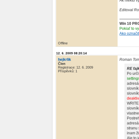
Ak niekto vy
Editoval R
Win 10 PR
Pokiaľ to v
Ako označi
Offline
12. 6. 2009 08:20:14
hejkrlik
Roman Tom
Člen
Registrace: 12. 6. 2009
RE fajk
Příspěvků: 1
Po urč
setting
adresá
slovník
slovní
deakti
WRITER
slovník
vlastne
Postre
adresár
stranu 
inam ž
Ale to 