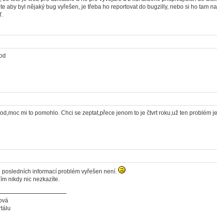
e aby byl nějaký bug vyřešen, je třeba ho reportovat do bugzilly, nebo si ho tam nají
ť.
vod
od,moc mi to pomohlo. Chci se zeptat,přece jenom to je čtvrt roku,už ten problém j
 posledních informací problém vyřešen není.
Tím nikdy nic nezkazíte.
ová
tálu