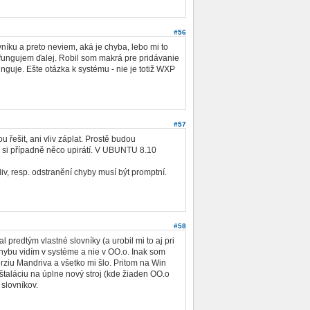
#56
níku a preto neviem, aká je chyba, lebo mi to
a fungujem ďalej. Robil som makrá pre pridávanie
nguje. Ešte otázka k systému - nie je totiž WXP
#57
 řešit, ani vliv záplat. Prostě budou
o si případně něco upirátí. V UBUNTU 8.10
liv, resp. odstranění chyby musí být promptní.
#58
predtým vlastné slovníky (a urobil mi to aj pri
chybu vidím v systéme a nie v OO.o. Inak som
erziu Mandriva a všetko mi šlo. Pritom na Win
inštaláciu na úplne nový stroj (kde žiaden OO.o
 slovníkov.