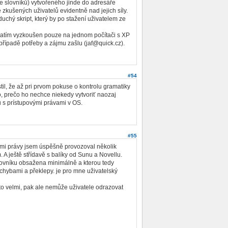
ce slovníků) vytvořeného jinde do adresáře
kušených uživatelů evidentně nad jejich síly.
uchý skript, který by po stažení uživatelem ze
 zatím vyzkoušen pouze na jednom počítači s XP
případě potřeby a zájmu zašlu (jaf@quick.cz).
#54
til, že až pri prvom pokuse o kontrolu gramatiky
To, prečo ho nechce niekedy vytvoriť naozaj
u s prístupovými právami v OS.
#55
nými právy jsem úspěšně provozoval několik
A ještě střídavě s balíky od Sunu a Novellu.
lovníku obsažena minimálně a kterou tedy
chybami a překlepy. je pro mne uživatelský
 to velmi, pak ale nemůže uživatele odrazovat