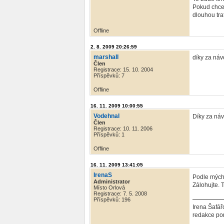
Pokud chcet
dlouhou tra
Offline
2. 8. 2009 20:26:59
marshall
díky za ná
Člen
Registrace: 15. 10. 2004
Příspěvků: 7
Offline
16. 11. 2009 10:00:55
Vodehnal
Díky za náv
Člen
Registrace: 10. 11. 2006
Příspěvků: 1
Offline
16. 11. 2009 13:41:05
IrenaS
Podle mých
Administrator
Zálohujte. 
Místo Orlová
Registrace: 7. 5. 2008
Příspěvků: 196
Irena Šafář
redakce por