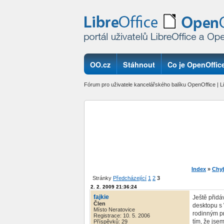
OO.cz
Stáhnout
Co je OpenOffice
Fórum pro uživatele kancelářského balíku OpenOffice | Li
Index
»
Chy
Stránky
Předcházející
1
2
3
2. 2. 2009 21:36:24
fajkie
Ještě přid
Člen
desktopu s 
Místo Neratovice
rodinným pr
Registrace: 10. 5. 2006
tím, že jse
Příspěvků: 29