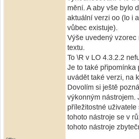
mění. A aby vše bylo 
aktuální verzi oo (lo 
vůbec existuje).
Výše uvedený vzorec n
textu.
To \R v LO 4.3.2.2 nef
Je to také připomínka 
uvádět také verzi, na k
Dovolím si ještě pozná
výkonným nástrojem. J
příležitostné uživatel
tohoto nástroje se v r
tohoto nástroje zbyteč