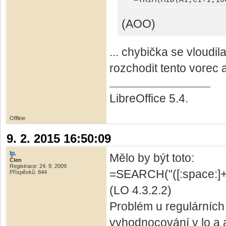
(AOO)
... chybička se vloudi
rozchodit tento vorec a
LibreOffice 5.4.
Offline
9. 2. 2015 16:50:09
lp.
Mělo by být toto:
Člen
Registrace: 24. 9. 2009
=SEARCH("([:space:]+[:
Příspěvků: 844
(LO 4.3.2.2)
Problém u regulárních 
vyhodnocování v lo a a