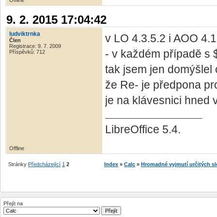
Offline
9. 2. 2015 17:04:42
ludviktrnka
v LO 4.3.5.2 i AOO 4.1.
Člen
Registrace: 9. 7. 2009
- v každém případě s 
Příspěvků: 712
tak jsem jen domýšlel
že Re- je předpona pro
je na klávesnici hned 
LibreOffice 5.4.
Offline
Stránky
Předcházející
1
2
Index
»
Calc
»
Hromadné vyjmutí určitých s
Přejít na