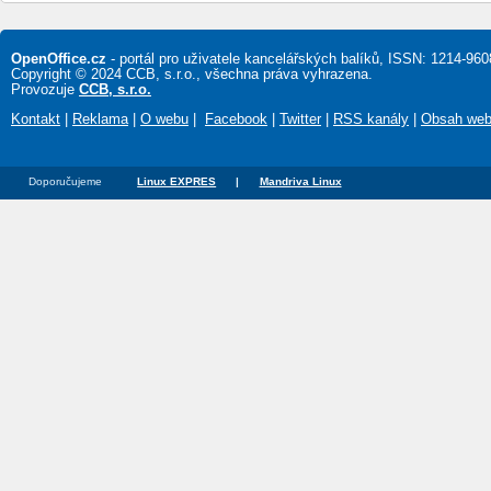
OpenOffice.cz
- portál pro uživatele kancelářských balíků, ISSN: 1214-960
Copyright © 2024 CCB, s.r.o., všechna práva vyhrazena.
Provozuje
CCB, s.r.o.
Kontakt
|
Reklama
|
O webu
|
Facebook
|
Twitter
|
RSS kanály
|
Obsah we
Doporučujeme
Linux EXPRES
|
Mandriva Linux