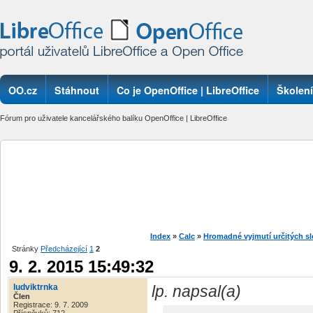
OO.cz
Stáhnout
Co je OpenOffice | LibreOffice
Školení
Fórum pro uživatele kancelářského balíku OpenOffice | LibreOffice
Index
»
Calc
»
Hromadné vyjmutí určitých s
Stránky
Předcházející
1
2
9. 2. 2015 15:49:32
ludviktrnka
lp. napsal(a)
Člen
Registrace: 9. 7. 2009