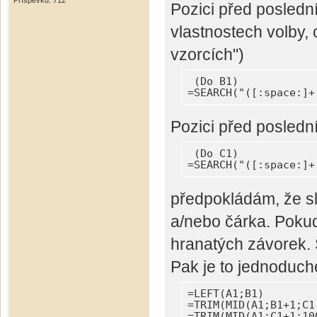
Příspěvků: 712
Pozici před poslední
vlastnostech volby, 
vzorcích")
 (Do B1)

=SEARCH("([:space:]+
Pozici před posled
 (Do C1)

=SEARCH("([:space:]+
předpokládám, že sl
a/nebo čárka. Pokud
hranatých závorek. 
Pak je to jednoduch
=LEFT(A1;B1)

=TRIM(MID(A1;B1+1;C1-
=TRIM(MID(A1;C1+1;10