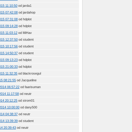
2015 11:10:50
od jarda1
2015 07:42:08
od jardahop
2015 07:31:08
od hdplot
2015 09:14:28
od hdplot
2015 11:03:12
od MiHav
2015 12:37:50
od student
2015 10:17:56
od student
2015 14:50:37
od student
2015 09:13:23
od hdplot
2015 21:00:33
od hdplot
2015 11:32:35
od blackrosegul
015 08:21:55
od Jacqueline
 2014 06:57:22
od faarisuman
 2014 11:17:58
od neutr
2014 20:12:25
od strom01
 2014 10:00:00
od dany500
2014 04:38:37
od neutr
2014 13:39:39
od student
014 20:39:43
od neutr