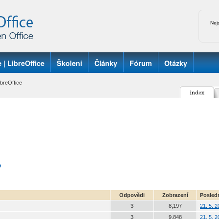
Nej
 | LibreOffice
Školení
Články
Fórum
Otázky
breOffice
e
Odpovědi
Zobrazení
Posledn
3
8,197
21. 5. 
3
9,848
21. 5. 