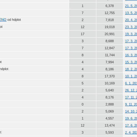
1
6,378
21. 5. 
7
12,755
13. 5. 
ŠENO
od hdplot
2
7,818
20. 4. 
ot
12
19,018
23. 3. 
17
20,991
19. 3. 
3
8,688
17. 3. 
7
12,847
17. 3. 
8
11,744
16. 3. 
ot
4
7,994
15. 3. 
hdplot
4
8,186
18. 2. 
8
17,370
10. 1. 
5
10,169
6. 1. 2
2
5,640
26. 12.
4
8,176
17. 11.
0
2,888
9. 11. 
2
5,069
14. 10.
1
4,557
19. 6. 
12
13,474
17. 6. 
t
3
5,593
2. 4. 2