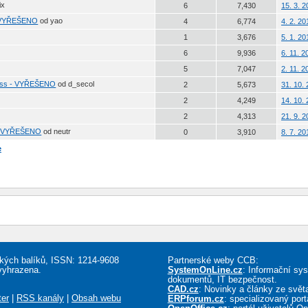
ix
6
7,430
15. 3. 
 - VYŘEŠENO
od yao
4
6,774
4. 2. 20
1
3,676
5. 1. 2
6
9,936
6. 11. 
5
7,047
2. 11. 
cess - VYŘEŠENO
od d_secol
2
5,673
31. 10.
2
4,249
14. 10.
2
4,313
21. 9. 
zí VYŘEŠENO
od neutr
0
3,910
8. 7. 2
e
řských balíků, ISSN: 1214-9608
Partnerské weby CCB:
vyhrazena.
SystemOnLine.cz
: Informační sy
dokumentů, IT bezpečnost.
CAD.cz
: Novinky a články ze sv
ter
|
RSS kanály
|
Obsah webu
ERPforum.cz
: specializovaný por