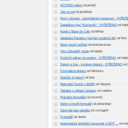
ACCESS relace
od jarda1
Jak na sql
od jardahop
Nový záznam - automatické nastavení - VYŘE
Databáze typu "Kusovník" - VYŘEŠENO
od hdpl
Kopie z Base do Calc
od MiHav
database Paradox (otvírání souborů db)
od Kloz
Base neumí počítat
od prokopvaclav
Více uživatelů, heslo
od hdplot
Funkční odkaz na soubor - VYŘEŠENO
od hdpl
Datum a čas - syntaxe dotazu - VYŘEŠENO
od 
Formulácia dotazu
od Niktosko
Dokáže to base?
od lukk
Abecední řazení v BASE
od Vlaspes
Tabulka v záhlaví sestavy
od cadekv
Prázdné formuláře
od strom01
Nelze vytvořit formulář
od pekarekjiri
Zdroj dat jako tabulka
od xorsag04
Fromulář
od dehet
Automatické doplnění uvozovek u NOT ...
od mis