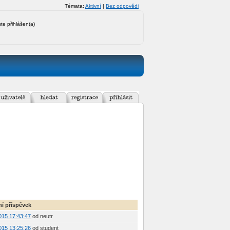
Témata:
Aktivní
|
Bez odpovědi
ste přihlášen(a)
í příspěvek
2015 17:43:47
od neutr
2015 13:25:26
od student