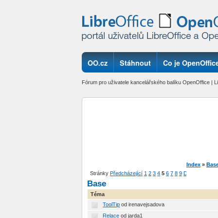
OO.cz
Stáhnout
Co je OpenOffice
Fórum pro uživatele kancelářského balíku OpenOffice | Li
Index
»
Bas
Stránky
Předcházející
1
2
3
4
5
6
7
8
9
Další
Base
Téma
ToolTip
od irenavejsadova
Relace
od jarda1