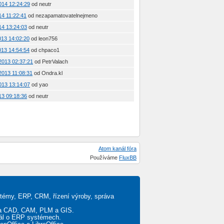
2014 12:24:29
od neutr
14 11:22:41
od nezapamatovatelnejmeno
014 13:24:03
od neutr
2013 14:02:20
od leon756
2013 14:54:54
od chpaco1
 2013 02:37:21
od PetrValach
 2013 11:08:31
od Ondra.kl
2013 13:14:07
od yao
013 09:18:36
od neutr
Atom kanál fóra
Používáme
FluxBB
stémy, ERP, CRM, řízení výroby, správa
ěta CAD, CAM, PLM a GIS.
tál o ERP systémech.