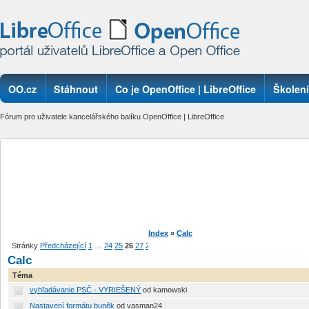
OO.cz
Stáhnout
Co je OpenOffice | LibreOffice
Školení
Fórum pro uživatele kancelářského balíku OpenOffice | LibreOffice
Index
»
Calc
Stránky
Předcházející
1
…
24
25
26
27
28
…
61
Další
Calc
Téma
vyhľadávanie PSČ - VYRIEŠENÝ
od kamowski
Nastavení formátu buněk
od vasman24