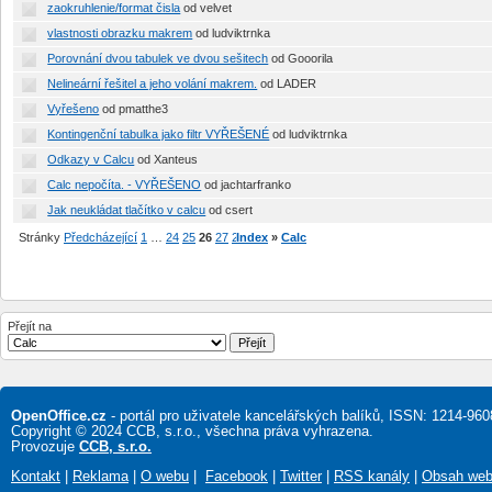
zaokruhlenie/format čisla
od velvet
vlastnosti obrazku makrem
od ludviktrnka
Porovnání dvou tabulek ve dvou sešitech
od Gooorila
Nelineární řešitel a jeho volání makrem.
od LADER
Vyřešeno
od pmatthe3
Kontingenční tabulka jako filtr VYŘEŠENÉ
od ludviktrnka
Odkazy v Calcu
od Xanteus
Calc nepočíta. - VYŘEŠENO
od jachtarfranko
Jak neukládat tlačítko v calcu
od csert
Stránky
Předcházející
1
…
24
25
26
27
28
Index
…
61
»
Další
Calc
Přejít na
OpenOffice.cz
- portál pro uživatele kancelářských balíků, ISSN: 1214-960
Copyright © 2024 CCB, s.r.o., všechna práva vyhrazena.
Provozuje
CCB, s.r.o.
Kontakt
|
Reklama
|
O webu
|
Facebook
|
Twitter
|
RSS kanály
|
Obsah we