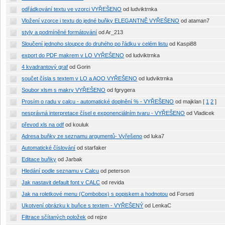
odřádkování textu ve vzorci VYŘEŠENO
od ludviktrnka
Vložení vzorce i textu do jedné buňky ELEGANTNĚ VYŘEŠENO
od ataman7
styly a podmíněné formátování
od Ar_213
Sloučení jednoho sloupce do druhého po řádku v celém listu
od Kaspi88
export do PDF makrem v LO VYŘEŠENO
od ludviktrnka
4 kvadrantový graf
od Gorin
součet čísla s textem v LO a AOO VYŘEŠENO
od ludviktrnka
Soubor xlsm s makry VYŘEŠENO
od fgrygera
Prosím o radu v calcu - automatické doplnění % - VYŘEŠENO
od majklan
[
1
2
]
nesprávná interpretace čísel e exponenciálním tvaru - VYŘEŠENO
od Vladicek
převod xls na odf
od kouluk
Adresa buňky ze seznamu argumentů- Vyřešeno
od luka7
Automatické číslování
od starfaker
Editace buňky
od Jarbak
Hledání podle seznamu v Calcu
od peterson
Jak nastavit default font v CALC
od revida
Jak na roletkové menu (Combobox) s popiskem a hodnotou
od Forseti
Ukotvení obrázku k buňce s textem - VYŘEŠENÝ
od LenkaC
Filtrace sčítaných položek
od rejze