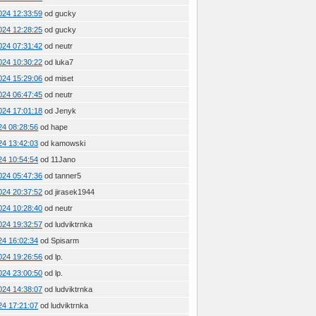
2024 12:33:59
od gucky
2024 12:28:25
od gucky
2024 07:31:42
od neutr
2024 10:30:22
od luka7
2024 15:29:06
od miset
2024 06:47:45
od neutr
2024 17:01:18
od Jenyk
024 08:28:56
od hape
024 13:42:03
od kamowski
024 10:54:54
od 11Jano
2024 05:47:36
od tanner5
2024 20:37:52
od jirasek1944
2024 10:28:40
od neutr
2024 19:32:57
od ludviktrnka
024 16:02:34
od Spisarm
2024 19:26:56
od lp.
2024 23:00:50
od lp.
2024 14:38:07
od ludviktrnka
024 17:21:07
od ludviktrnka