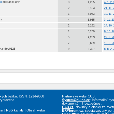
no
od jirasek1944
3
4,205
4. 1. 20
2
3,453
21. 11.
1
3,063
10. 11.
ky
4
3,955
3. 11. 
2
3,282
24. 10.
y
1
3,269
8. 10. 
5
4,203
22. 9. 
7
5,689
15. 9. 
 kamilos0123
9
6,397
8. 8. 2
řských balíků, ISSN: 1214-9608
Partnerské weby CCB:
vyhrazena.
SystemOnLine.cz
: Informační sy
dokumentů, IT bezpečnost.
CAD.cz
: Novinky a články ze sv
ter
|
RSS kanály
|
Obsah webu
ERPforum.cz
: specializovaný por