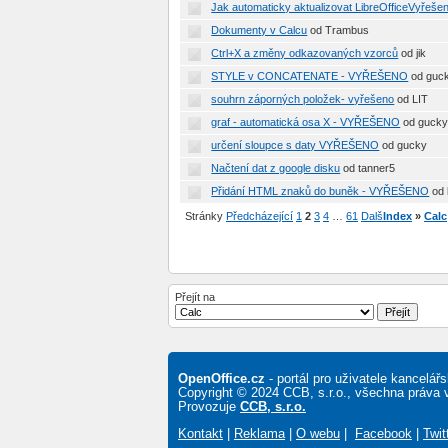
Jak automaticky aktualizovat LibreOfficeVyřeše
Dokumenty v Calcu
od Trambus
Ctrl+X a změny odkazovaných vzorců
od jik
STYLE v CONCATENATE - VYŘEŠENO
od guc
souhrn záporných položek- vyřešeno
od LIT
graf - automatická osa X - VYŘEŠENO
od guck
určení sloupce s daty VYŘEŠENO
od gucky
Načtení dat z google disku
od tanner5
Přidání HTML znaků do buněk - VYŘEŠENO
od
Stránky
Předcházející
1
2
3
4
…
61
Další
Index
»
Calc
Přejít na
OpenOffice.cz
- portál pro uživatele kancelá
Copyright © 2024 CCB, s.r.o., všechna práva 
Provozuje
CCB, s.r.o.
Kontakt
|
Reklama
|
O webu
|
Facebook
|
Twit