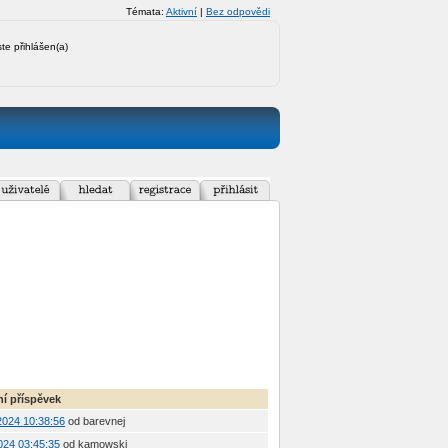
Témata:
Aktivní
|
Bez odpovědi
ste přihlášen(a)
í příspěvek
 2024 10:38:56
od barevnej
2024 03:45:35
od kamowski