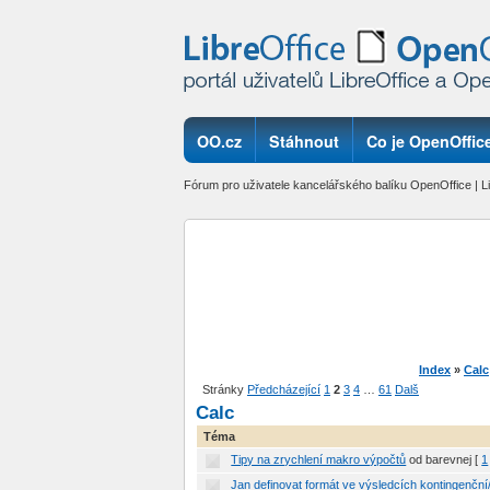
OO.cz
Stáhnout
Co je OpenOffice
Fórum pro uživatele kancelářského balíku OpenOffice | Li
Index
»
Calc
Stránky
Předcházející
1
2
3
4
…
61
Další
Calc
Téma
Tipy na zrychlení makro výpočtů
od barevnej
[
1
Jan definovat formát ve výsledcích kontingenční/