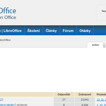
Nej
 | LibreOffice
Školení
Články
Fórum
Otázky
breOffice
Odpovědi
Zobrazení
Posledn
2
]
27
23,841
13. 11.
pivot tabulky?
od imcon
8
6,549
1. 10. 