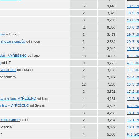
17
9,449
18. 9. 
2
3,326
18. 9. 
3
3,730
28. 8. 
11
9,350
13. 8. 
šeno
od miset
2
3,479
29. 7. 
erého ze sloupců?
od imcon
1
2,584
20. 7. 
2
2,940
10. 7. 
 řádků - VYŘEŠENO
od hape
18
10,109
8. 5. 2
m
od LIT
9
9,776
4. 5. 2
verzii 24.2
od 11Jano
2
3,136
1. 5. 2
od tanner5
2
2,872
27. 4. 
12
7,280
15. 3. 
2
3,521
17. 2. 
extu jiné buň. VYŘEŠENO
od klari
4
4,131
12. 2. 
m listu - VYŘEŠENO
od Spisarm
2
3,325
6. 2. 2
3
4,285
18. 1. 
 a sebe sama?
od lof
2
3,234
16. 1. 
 Sasak37
3
3,629
10. 1. 
ka
4
5,606
6. 1. 2