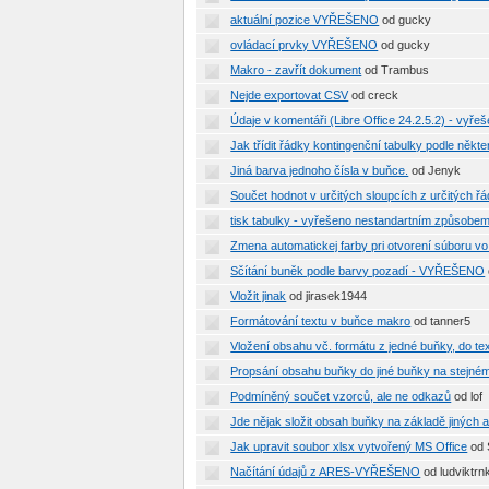
aktuální pozice VYŘEŠENO
od gucky
ovládací prvky VYŘEŠENO
od gucky
Makro - zavřít dokument
od Trambus
Nejde exportovat CSV
od creck
Údaje v komentáři (Libre Office 24.2.5.2) - vyře
Jak třídit řádky kontingenční tabulky podle někt
Jiná barva jednoho čísla v buňce.
od Jenyk
Součet hodnot v určitých sloupcích z určitých
tisk tabulky - vyřešeno nestandartním způsobe
Zmena automatickej farby pri otvorení súboru vo 
Sčítání buněk podle barvy pozadí - VYŘEŠENO
Vložit jinak
od jirasek1944
Formátování textu v buňce makro
od tanner5
Vložení obsahu vč. formátu z jedné buňky, do t
Propsání obsahu buňky do jiné buňky na stejné
Podmíněný součet vzorců, ale ne odkazů
od lof
Jde nějak složit obsah buňky na základě jiných
Jak upravit soubor xlsx vytvořený MS Office
od
Načítání údajů z ARES-VYŘEŠENO
od ludviktrn