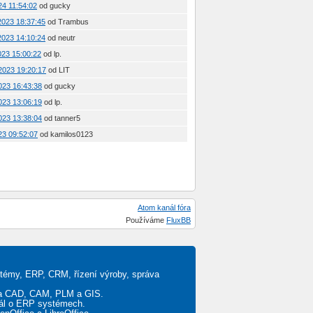
24 11:54:02
od gucky
 2023 18:37:45
od Trambus
 2023 14:10:24
od neutr
2023 15:00:22
od lp.
 2023 19:20:17
od LIT
2023 16:43:38
od gucky
2023 13:06:19
od lp.
2023 13:38:04
od tanner5
023 09:52:07
od kamilos0123
Atom kanál fóra
Používáme
FluxBB
stémy, ERP, CRM, řízení výroby, správa
ěta CAD, CAM, PLM a GIS.
tál o ERP systémech.