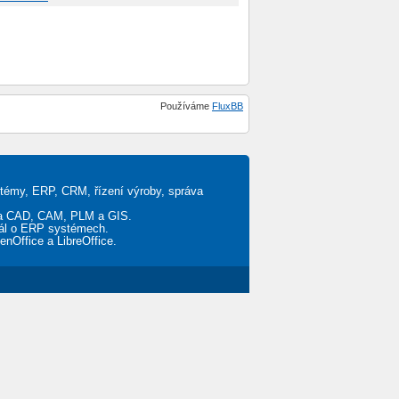
Používáme
FluxBB
stémy, ERP, CRM, řízení výroby, správa
ěta CAD, CAM, PLM a GIS.
tál o ERP systémech.
penOffice a LibreOffice.