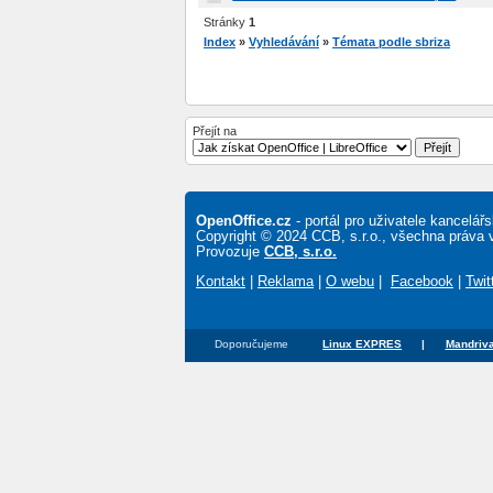
Stránky
1
Index
»
Vyhledávání
»
Témata podle sbriza
Přejít na
OpenOffice.cz
- portál pro uživatele kancelá
Copyright © 2024 CCB, s.r.o., všechna práva 
Provozuje
CCB, s.r.o.
Kontakt
|
Reklama
|
O webu
|
Facebook
|
Twit
Doporučujeme
Linux EXPRES
|
Mandriva