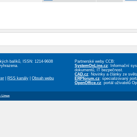
řských balíků, ISSN: 1214-9608
Partnerské weby CCB:
vyhrazena.
SystemOnLine.cz
: Informační sy
dokumentů, IT bezpečnost.
CAD.cz
: Novinky a články ze sv
ter
|
RSS kanály
|
Obsah webu
ERPforum.cz
: specializovaný por
OpenOffice.cz
: portál uživatelů O
 Linux