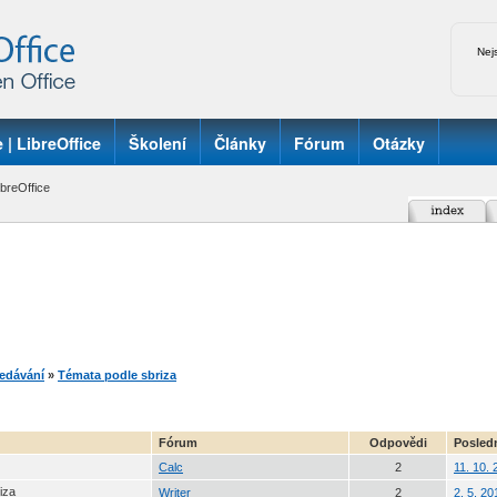
Nej
 | LibreOffice
Školení
Články
Fórum
Otázky
breOffice
edávání
»
Témata podle sbriza
Fórum
Odpovědi
Posledn
Calc
2
11. 10.
iza
Writer
2
2. 5. 2