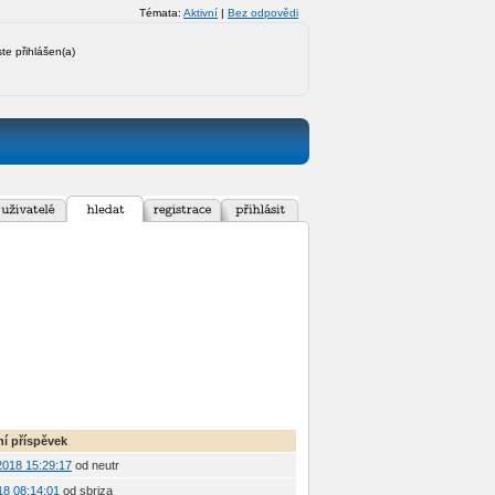
Témata:
Aktivní
|
Bez odpovědi
ste přihlášen(a)
í příspěvek
 2018 15:29:17
od neutr
018 08:14:01
od sbriza