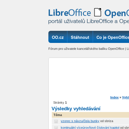
OO.cz
Stáhnout
Co je OpenOffice
Fórum pro uživatele kancelářského balíku OpenOffice | Li
Index
»
Vyhl
Stránky
1
Výsledky vyhledávání
Téma
vzorec s návzu/čislu bunky
od sbriza
kontinuální víceúrovňové číslování kapitol
od sbr