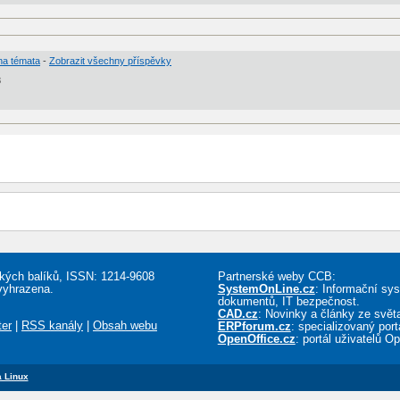
na témata
-
Zobrazit všechny příspěvky
8
řských balíků, ISSN: 1214-9608
Partnerské weby CCB:
vyhrazena.
SystemOnLine.cz
: Informační sy
dokumentů, IT bezpečnost.
CAD.cz
: Novinky a články ze sv
ter
|
RSS kanály
|
Obsah webu
ERPforum.cz
: specializovaný por
OpenOffice.cz
: portál uživatelů O
 Linux