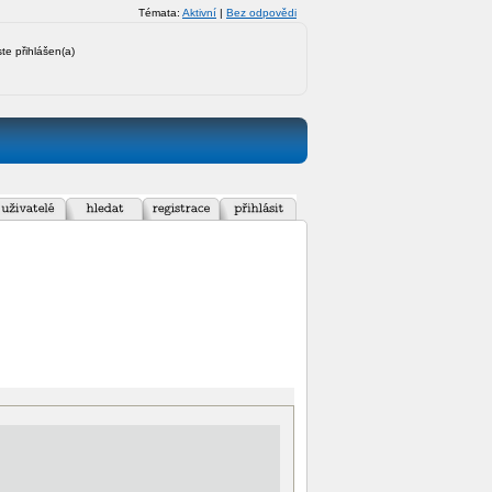
Témata:
Aktivní
|
Bez odpovědi
ste přihlášen(a)