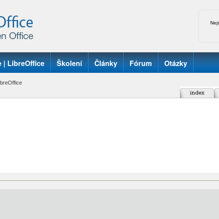
Nej
 | LibreOffice
Školení
Články
Fórum
Otázky
breOffice