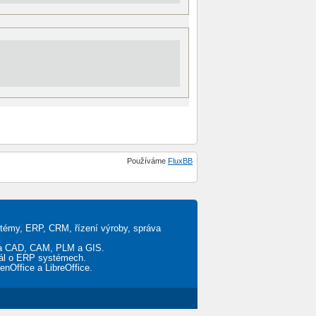
Používáme
FluxBB
stémy, ERP, CRM, řízení výroby, správa
ěta CAD, CAM, PLM a GIS.
tál o ERP systémech.
penOffice a LibreOffice.