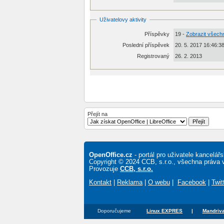
Uživatelovy aktivity
Příspěvky
19 -
Zobrazit všech
Poslední příspěvek
20. 5. 2017 16:46:3
Registrovaný
26. 2. 2013
Přejít na
OpenOffice.cz
- portál pro uživatele kancelá
Copyright © 2024 CCB, s.r.o., všechna práva 
Provozuje
CCB, s.r.o.
Kontakt
|
Reklama
|
O webu
|
Facebook
|
Twit
Doporučujeme
Linux EXPRES
|
Mandriva