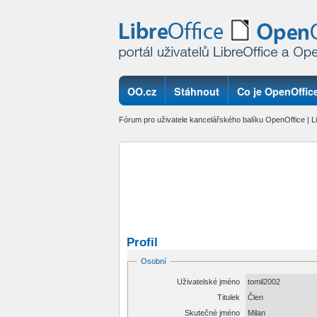
OO.cz
Stáhnout
Co je OpenOffice
Fórum pro uživatele kancelářského balíku OpenOffice | Li
Profil
Osobní
Uživatelské jméno
tomil2002
Titulek
Člen
Skutečné jméno
Milan