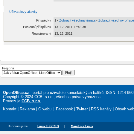
Uživatelovy aktivity
Příspěvky
1 -
Zobrazit všechna témata
-
Zobrazit všechny přísp
Poslední příspěvek
13. 12. 2011 17:46:38
Registrovaný
13. 12. 2011
Přejít na
OpenOffice.cz
- portál pro uživatele kancelářských balíků, ISSN: 1214-960
Copyright © 2024 CCB, s.r.o., všechna práva vyhrazena.
Provozuje
CCB, s.r.o.
Kontakt
|
Reklama
|
O webu
|
Facebook
|
Twitter
|
RSS kanály
|
Obsah we
Doporučujeme
Linux EXPRES
|
Mandriva Linux