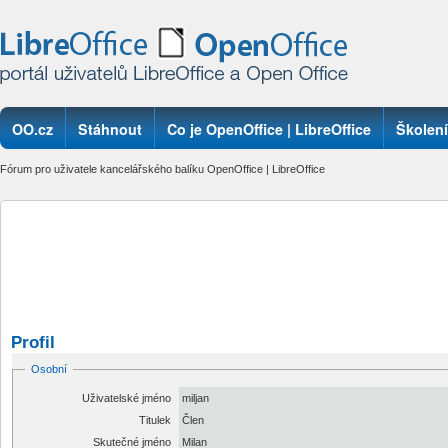
OO.cz
Stáhnout
Co je OpenOffice | LibreOffice
Školení
Fórum pro uživatele kancelářského balíku OpenOffice | LibreOffice
Profil
Osobní
Uživatelské jméno
miljan
Titulek
Člen
Skutečné jméno
Milan